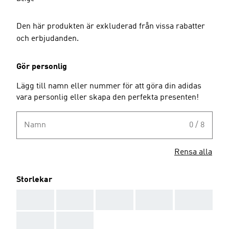
Den här produkten är exkluderad från vissa rabatter
och erbjudanden.
Gör personlig
Lägg till namn eller nummer för att göra din adidas
vara personlig eller skapa den perfekta presenten!
Namn
0 / 8
Rensa alla
Storlekar
AAA
AAA
AAA
AAA
AAA
AAA
AAA