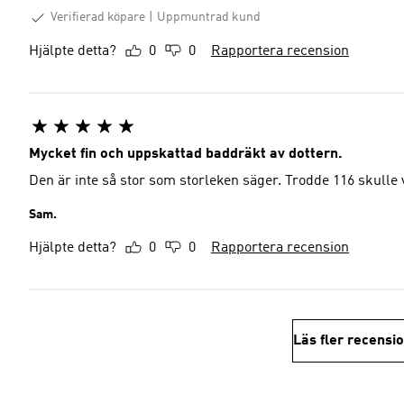
Verifierad köpare
Uppmuntrad kund
Hjälpte detta?
0
0
Rapportera recension
Mycket fin och uppskattad baddräkt av dottern.
Den är inte så stor som storleken säger. Trodde 116 skulle v
Sam.
Hjälpte detta?
0
0
Rapportera recension
Läs fler recensi