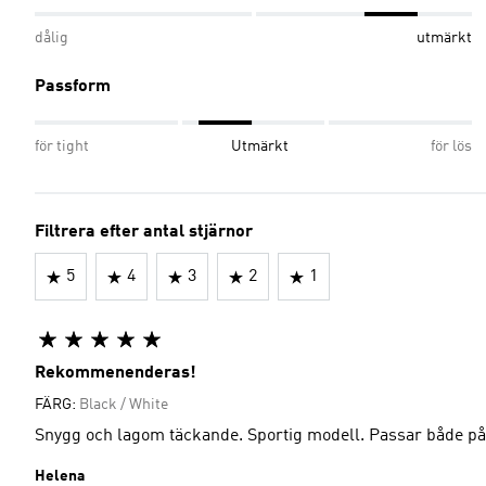
dålig
utmärkt
Passform
för tight
Utmärkt
för lös
Filtrera efter antal stjärnor
5
4
3
2
1
Rekommenenderas!
FÄRG:
Black / White
Snygg och lagom täckande. Sportig modell. Passar både på 
Helena