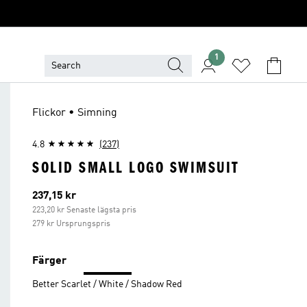
1
Flickor • Simning
4.8
(237)
SOLID SMALL LOGO SWIMSUIT
Aktuellt pris
237,15 kr
223,20 kr Senaste lägsta pris
279 kr Ursprungspris
Färger
Better Scarlet / White / Shadow Red