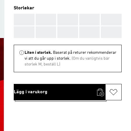
Storlekar
AAA
AAA
AAA
AAA
AAA
AAA
AAA
AAA
AAA
AAA
Liten i storlek.
Baserat på returer rekommenderar
vi att du går upp i storlek.
(Om du vanligtvis bär
storlek M, beställ L)
Lägg i varukorg