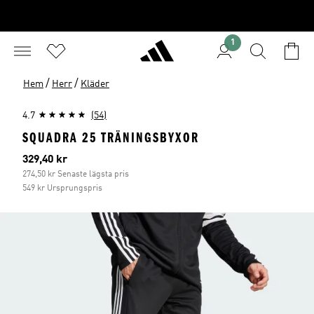
1
/
/
Hem
Herr
Kläder
4.7
(54)
SQUADRA 25 TRÄNINGSBYXOR
Aktuellt pris
329,40 kr
274,50 kr Senaste lägsta pris
549 kr Ursprungspris