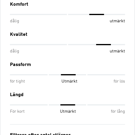
Komfort
dålig
utmärkt
Kvalitet
dålig
utmärkt
Passform
för tight
Utmärkt
för lös
Längd
För kort
Utmärkt
för lång