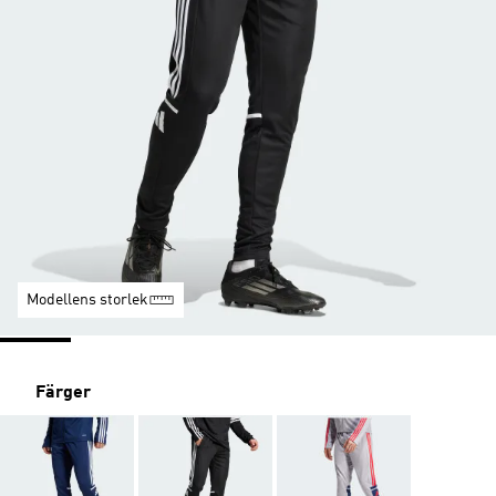
Modellens storlek
Färger