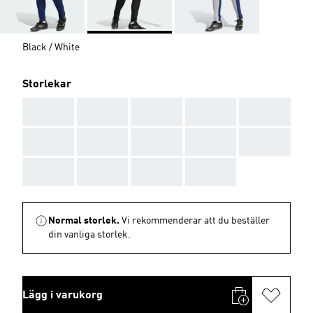
Black / White
Storlekar
AAA
AAA
AAA
AAA
AAA
AAA
AAA
AAA
AAA
AAA
AAA
AAA
AAA
AAA
Normal storlek.
Vi rekommenderar att du beställer
din vanliga storlek.
Lägg i varukorg