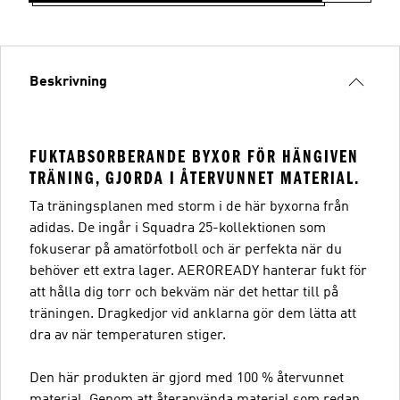
Beskrivning
FUKTABSORBERANDE BYXOR FÖR HÄNGIVEN
TRÄNING, GJORDA I ÅTERVUNNET MATERIAL.
Ta träningsplanen med storm i de här byxorna från
adidas. De ingår i Squadra 25-kollektionen som
fokuserar på amatörfotboll och är perfekta när du
behöver ett extra lager. AEROREADY hanterar fukt för
att hålla dig torr och bekväm när det hettar till på
träningen. Dragkedjor vid anklarna gör dem lätta att
dra av när temperaturen stiger.
Den här produkten är gjord med 100 % återvunnet
material. Genom att återanvända material som redan