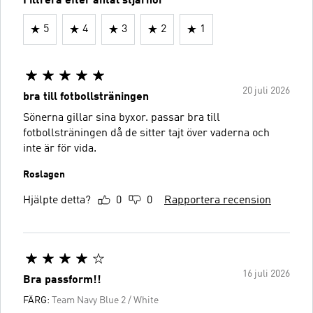
Filtrera efter antal stjärnor
5
4
3
2
1
20 juli 2026
bra till fotbollsträningen
Sönerna gillar sina byxor. passar bra till
fotbollsträningen då de sitter tajt över vaderna och
inte är för vida.
Roslagen
Hjälpte detta?
0
0
Rapportera recension
16 juli 2026
Bra passform!!
FÄRG:
Team Navy Blue 2 / White