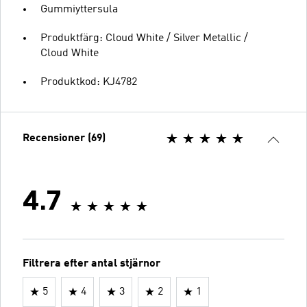
Gummiyttersula
Produktfärg: Cloud White / Silver Metallic /
Cloud White
Produktkod: KJ4782
Recensioner (69)
4.7
Filtrera efter antal stjärnor
5
4
3
2
1