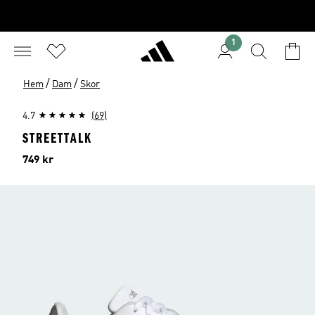
1
/
/
Hem
Dam
Skor
4.7
(69)
STREETTALK
Pris
749 kr