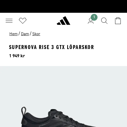
1
/
/
Hem
Dam
Skor
SUPERNOVA RISE 3 GTX LÖPARSKOR
Pris
1 949 kr