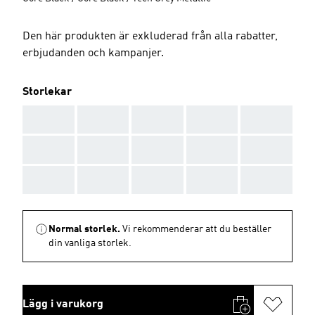
Den här produkten är exkluderad från alla rabatter,
erbjudanden och kampanjer.
Storlekar
AAA
AAA
AAA
AAA
AAA
AAA
AAA
AAA
AAA
AAA
AAA
AAA
AAA
AAA
AAA
Normal storlek.
Vi rekommenderar att du beställer
din vanliga storlek.
Lägg i varukorg