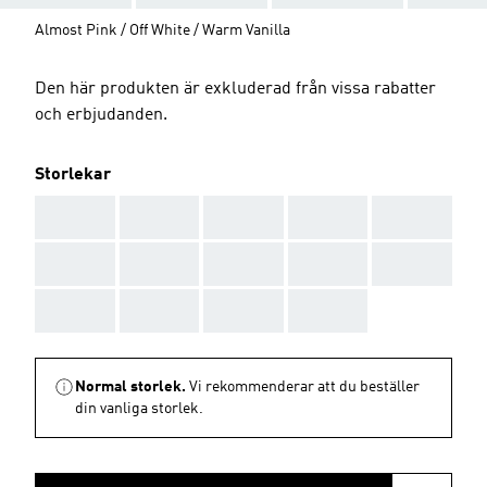
Almost Pink / Off White / Warm Vanilla
Den här produkten är exkluderad från vissa rabatter
och erbjudanden.
Storlekar
AAA
AAA
AAA
AAA
AAA
AAA
AAA
AAA
AAA
AAA
AAA
AAA
AAA
AAA
Normal storlek.
Vi rekommenderar att du beställer
din vanliga storlek.