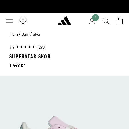
1
/
/
Hem
Dam
Skor
4.9
(290)
SUPERSTAR SKOR
Pris
1 449 kr