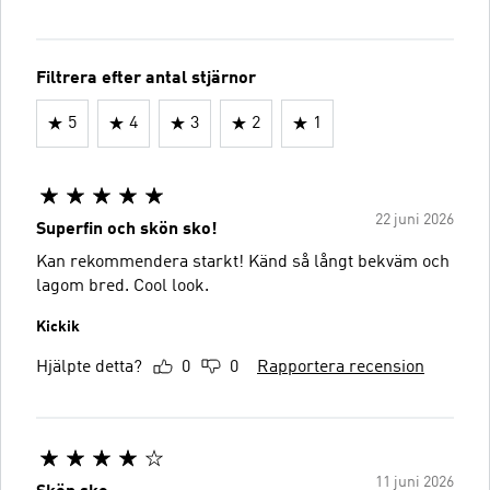
Filtrera efter antal stjärnor
5
4
3
2
1
22 juni 2026
Superfin och skön sko!
Kan rekommendera starkt! Känd så långt bekväm och
lagom bred. Cool look.
Kickik
Hjälpte detta?
0
0
Rapportera recension
11 juni 2026