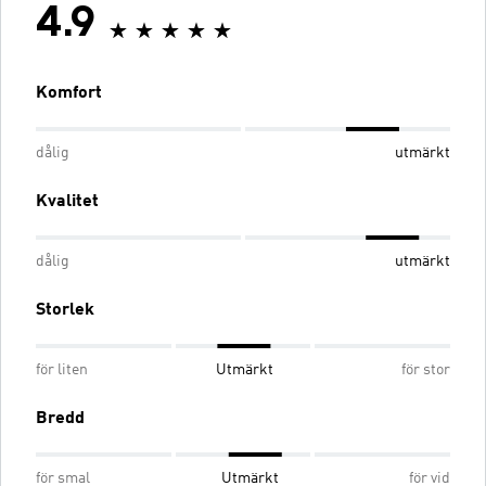
4.9
Komfort
dålig
utmärkt
Kvalitet
dålig
utmärkt
Storlek
för liten
Utmärkt
för stor
Bredd
för smal
Utmärkt
för vid