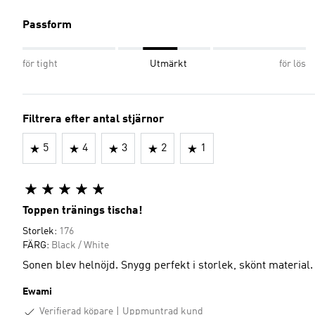
Passform
för tight
Utmärkt
för lös
Filtrera efter antal stjärnor
5
4
3
2
1
Toppen tränings tischa!
Storlek:
176
FÄRG:
Black / White
Sonen blev helnöjd. Snygg perfekt i storlek, skönt material.
Ewami
Verifierad köpare
Uppmuntrad kund