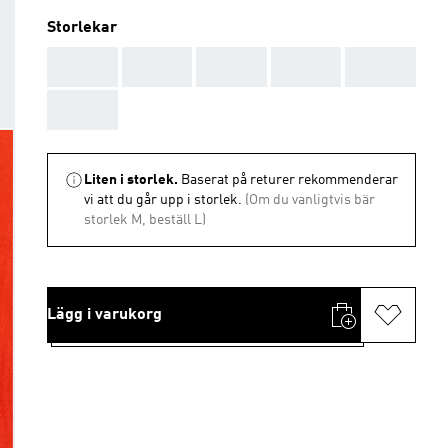
Storlekar
AAA
AAA
AAA
AAA
AAA
AAA
Liten i storlek.
Baserat på returer rekommenderar
vi att du går upp i storlek.
(Om du vanligtvis bär
storlek M, beställ L)
Lägg i varukorg