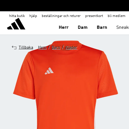
hitta butik
hjälp
beställningar och returer
presentkort
bli medlem
Herr
Dam
Barn
Sneak
/
/
Tillbaka
Hem
Barn
Kläder