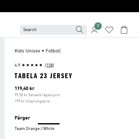
1
Kids Unisex • Fotboll
4.9
(158)
TABELA 23 JERSEY
Aktuellt pris
119,40 kr
99,50 kr Senaste lägsta pris
199 kr Ursprungspris
Färger
Team Orange / White