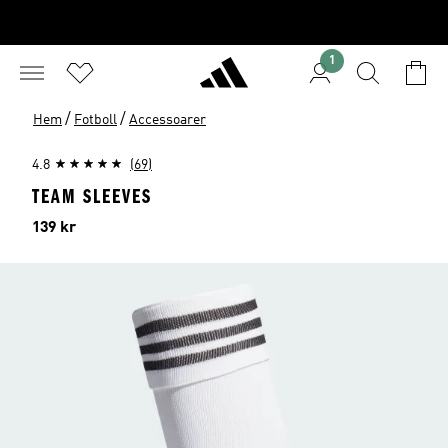
1
/
/
Hem
Fotboll
Accessoarer
4.8
(69)
TEAM SLEEVES
Pris
139 kr