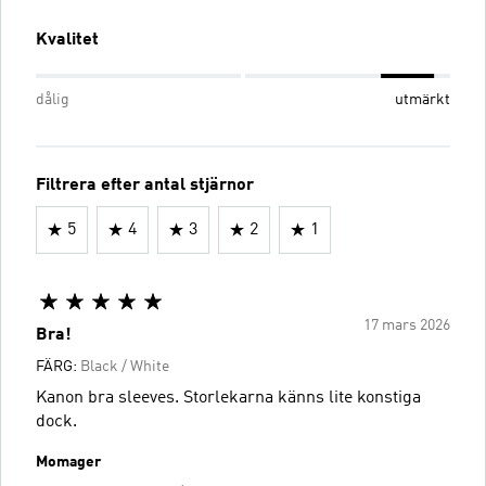
Kvalitet
dålig
utmärkt
Filtrera efter antal stjärnor
5
4
3
2
1
17 mars 2026
Bra!
FÄRG:
Black / White
Kanon bra sleeves. Storlekarna känns lite konstiga
dock.
Momager