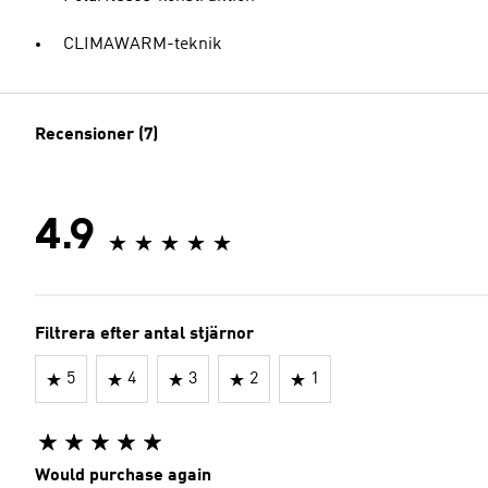
CLIMAWARM-teknik
Recensioner (7)
4.9
Filtrera efter antal stjärnor
5
4
3
2
1
Would purchase again