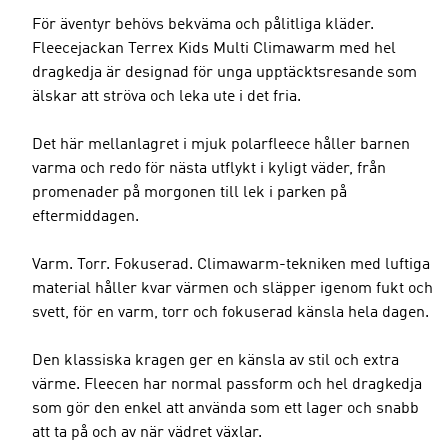
För äventyr behövs bekväma och pålitliga kläder.
Fleecejackan Terrex Kids Multi Climawarm med hel
dragkedja är designad för unga upptäcktsresande som
älskar att ströva och leka ute i det fria.
Det här mellanlagret i mjuk polarfleece håller barnen
varma och redo för nästa utflykt i kyligt väder, från
promenader på morgonen till lek i parken på
eftermiddagen.
Varm. Torr. Fokuserad. Climawarm-tekniken med luftiga
material håller kvar värmen och släpper igenom fukt och
svett, för en varm, torr och fokuserad känsla hela dagen.
Den klassiska kragen ger en känsla av stil och extra
värme. Fleecen har normal passform och hel dragkedja
som gör den enkel att använda som ett lager och snabb
att ta på och av när vädret växlar.