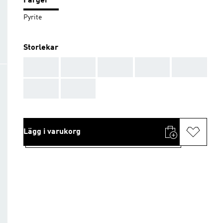
Färger
Pyrite
Storlekar
AAA
AAA
AAA
AAA
AAA
AAA
AAA
Lägg i varukorg