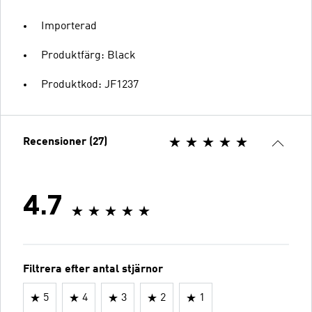
Importerad
Produktfärg: Black
Produktkod: JF1237
Recensioner (27)
4.7
Filtrera efter antal stjärnor
5
4
3
2
1