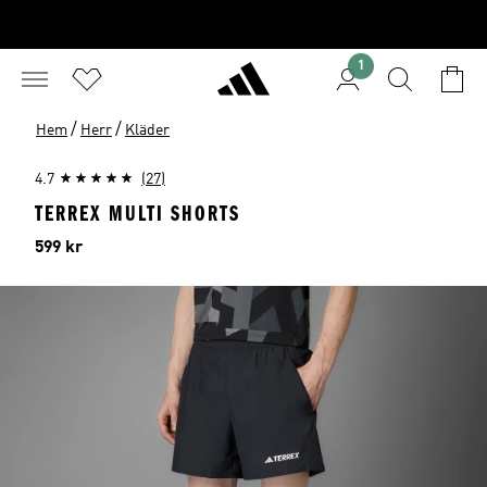
1
/
/
Hem
Herr
Kläder
4.7
(27)
TERREX MULTI SHORTS
Pris
599 kr