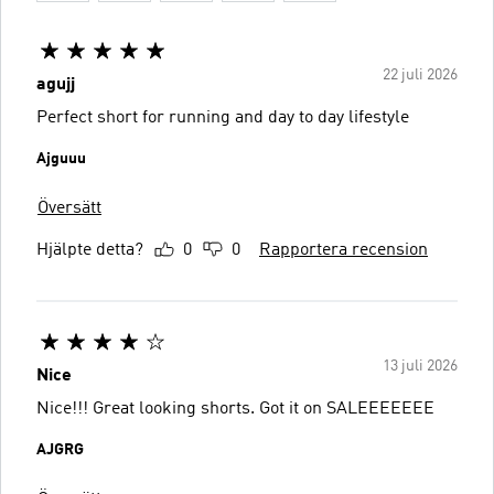
22 juli 2026
agujj
Perfect short for running and day to day lifestyle
Ajguuu
Översätt
Hjälpte detta?
0
0
Rapportera recension
13 juli 2026
Nice
Nice!!! Great looking shorts. Got it on SALEEEEEEE
AJGRG