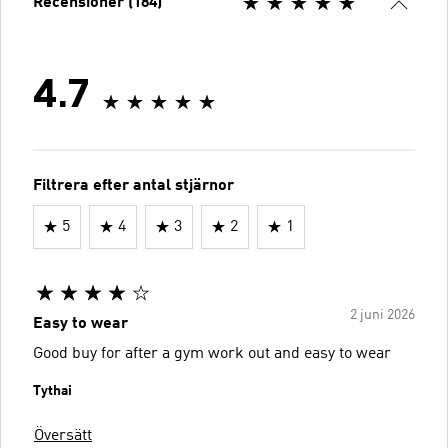
Recensioner (184)
4.7
Filtrera efter antal stjärnor
5
4
3
2
1
2 juni 2026
Easy to wear
Good buy for after a gym work out and easy to wear
Tythai
Översätt