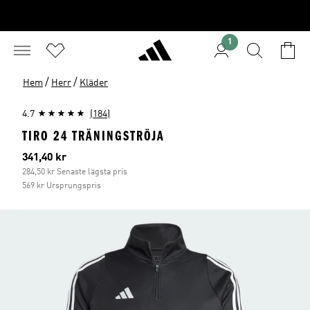
1
/
/
Hem
Herr
Kläder
4.7
(184)
TIRO 24 TRÄNINGSTRÖJA
Aktuellt pris
341,40 kr
284,50 kr Senaste lägsta pris
569 kr Ursprungspris