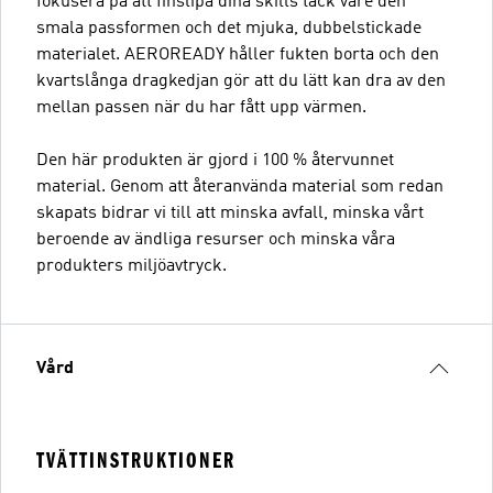
fokusera på att finslipa dina skills tack vare den
smala passformen och det mjuka, dubbelstickade
materialet. AEROREADY håller fukten borta och den
kvartslånga dragkedjan gör att du lätt kan dra av den
mellan passen när du har fått upp värmen.
Den här produkten är gjord i 100 % återvunnet
material. Genom att återanvända material som redan
skapats bidrar vi till att minska avfall, minska vårt
beroende av ändliga resurser och minska våra
produkters miljöavtryck.
Vård
TVÄTTINSTRUKTIONER