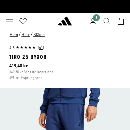
1
/
/
Hem
Herr
Kläder
4.6
(41)
TIRO 25 BYXOR
Aktuellt pris
419,40 kr
349,50 kr Senaste lägsta pris
699 kr Ursprungspris