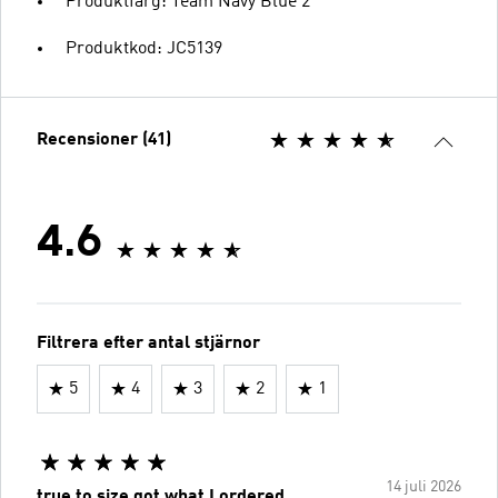
Produktfärg: Team Navy Blue 2
Produktkod: JC5139
Recensioner (41)
4.6
Filtrera efter antal stjärnor
5
4
3
2
1
14 juli 2026
true to size got what I ordered