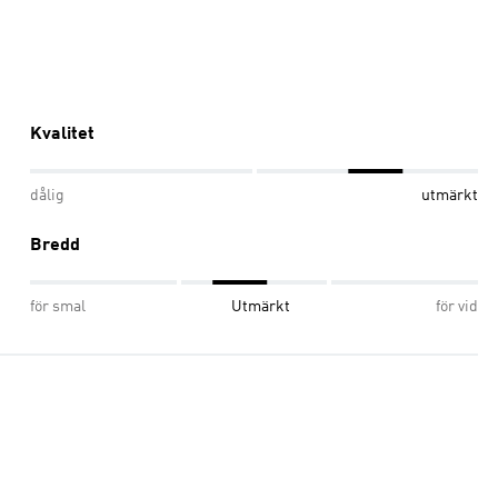
Kvalitet
dålig
utmärkt
Bredd
för smal
Utmärkt
för vid