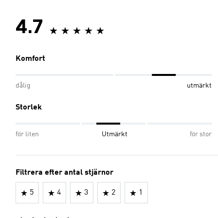
4.7
Komfort
dålig
utmärkt
Storlek
för liten
Utmärkt
för stor
Filtrera efter antal stjärnor
5
4
3
2
1