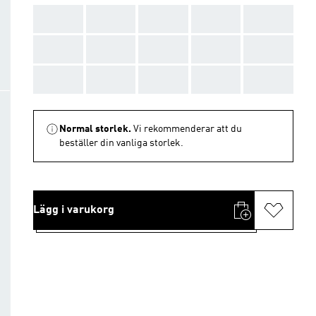
AAA
AAA
AAA
AAA
AAA
AAA
AAA
AAA
AAA
AAA
AAA
AAA
AAA
AAA
AAA
Normal storlek.
Vi rekommenderar att du
beställer din vanliga storlek.
Lägg i varukorg