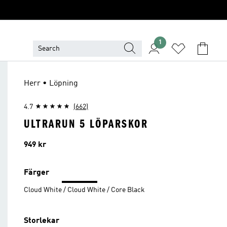
1
Herr • Löpning
4.7
(662)
ULTRARUN 5 LÖPARSKOR
Pris
949 kr
Färger
Cloud White / Cloud White / Core Black
Storlekar