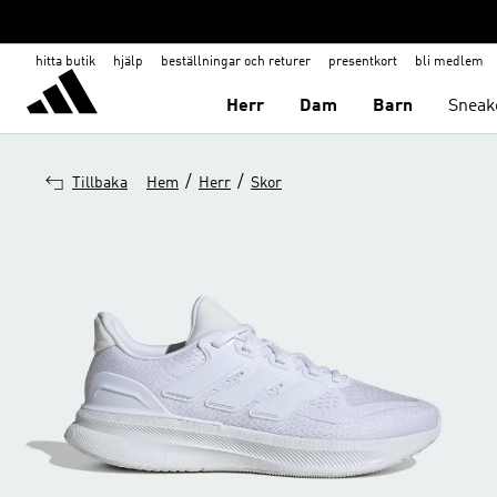
hitta butik
hjälp
beställningar och returer
presentkort
bli medlem
Herr
Dam
Barn
Sneak
/
/
Tillbaka
Hem
Herr
Skor