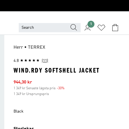
1
Herr • TERREX
4.8
(11)
WIND.RDY SOFTSHELL JACKET
Reapris
944,30 kr
1 349 kr Senaste lägsta pris
-30%
Rabatt
1 349 kr Ursprungspris
Black