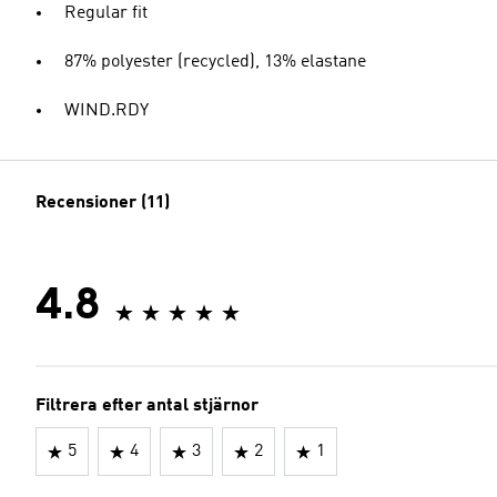
Regular fit
87% polyester (recycled), 13% elastane
WIND.RDY
Recensioner (11)
4.8
Filtrera efter antal stjärnor
5
4
3
2
1