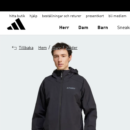
hitta butik
hjälp
beställningar och returer
presentkort
bli medlem
Herr
Dam
Barn
Sneak
/
/
Tillbaka
Hem
Herr
Kläder