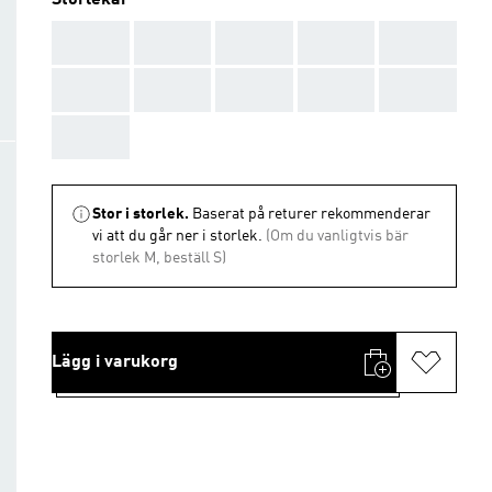
Storlekar
AAA
AAA
AAA
AAA
AAA
AAA
AAA
AAA
AAA
AAA
AAA
Stor i storlek.
Baserat på returer rekommenderar
vi att du går ner i storlek.
(Om du vanligtvis bär
storlek M, beställ S)
Lägg i varukorg