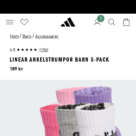
1
/
/
Hem
Barn
Accessoarer
4.8
(196)
LINEAR ANKELSTRUMPOR BARN 5-PACK
Pris
189 kr