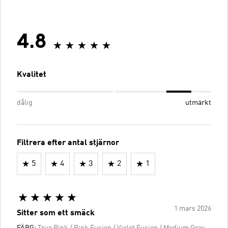
4.8
Kvalitet
dålig
utmärkt
Filtrera efter antal stjärnor
5
4
3
2
1
1 mars 2026
Sitter som ett smäck
FÄRG:
True Pink / Pink Fusion / Violet Fusion / Medium Grey