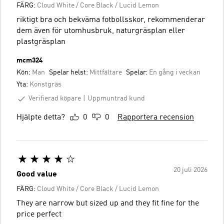
FÄRG:
Cloud White / Core Black / Lucid Lemon
riktigt bra och bekväma fotbollsskor, rekommenderar
dem även för utomhusbruk, naturgräsplan eller
plastgräsplan
mcm324
Kön:
Man
Spelar helst:
Mittfältare
Spelar:
En gång i veckan
Yta:
Konstgräs
Verifierad köpare
Uppmuntrad kund
Hjälpte detta?
0
0
Rapportera recension
20 juli 2026
Good value
FÄRG:
Cloud White / Core Black / Lucid Lemon
They are narrow but sized up and they fit fine for the
price perfect