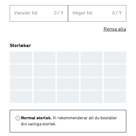
Vänster fot
0 / 9
Höger fot
0 / 9
Rensa alla
Storlekar
AAA
AAA
AAA
AAA
AAA
AAA
AAA
AAA
AAA
AAA
AAA
AAA
AAA
AAA
AAA
AAA
AAA
AAA
AAA
AAA
Normal storlek.
Vi rekommenderar att du beställer
din vanliga storlek.