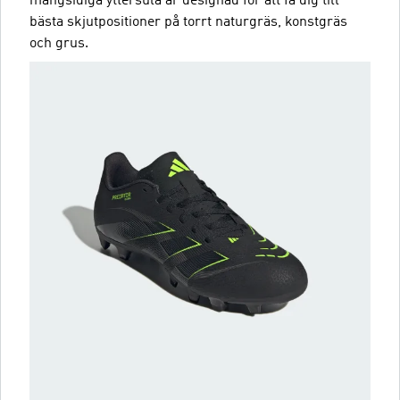
mångsidiga yttersula är designad för att få dig till
bästa skjutpositioner på torrt naturgräs, konstgräs
och grus.