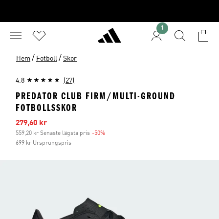
1
/
/
Hem
Fotboll
Skor
4.8
(27)
PREDATOR CLUB FIRM/MULTI-GROUND
FOTBOLLSSKOR
Reapris
279,60 kr
559,20 kr Senaste lägsta pris
-50%
Rabatt
699 kr Ursprungspris