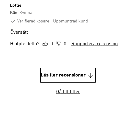
Lottie
Kön:
Kvinna
Verifierad köpare
Uppmuntrad kund
Översätt
Hjälpte detta?
0
0
Rapportera recension
Läs fler recensioner
Gå till filter