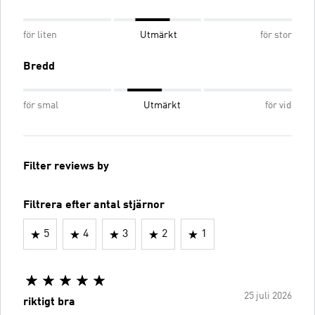
för liten
Utmärkt
för stor
Bredd
för smal
Utmärkt
för vid
Filter reviews by
Filtrera efter antal stjärnor
5
4
3
2
1
25 juli 2026
riktigt bra