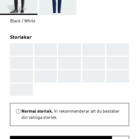
Black / White
Storlekar
AAA
AAA
AAA
AAA
AAA
AAA
AAA
AAA
AAA
AAA
AAA
AAA
AAA
AAA
AAA
AAA
Normal storlek.
Vi rekommenderar att du beställer
din vanliga storlek.