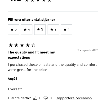
Filtrera efter antal stjärnor
5
4
3
2
1
3 augusti 2026
The quality and fit meet my
expectations
I purchased these on sale and the quality and comfort
were great for the price
Ang26
Översätt
Hjälpte detta?
0
0
Rapportera recension