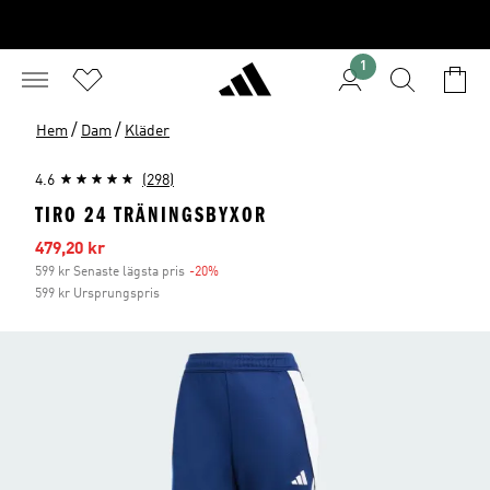
1
/
/
Hem
Dam
Kläder
4.6
(298)
TIRO 24 TRÄNINGSBYXOR
Reapris
479,20 kr
599 kr Senaste lägsta pris
-20%
Rabatt
599 kr Ursprungspris