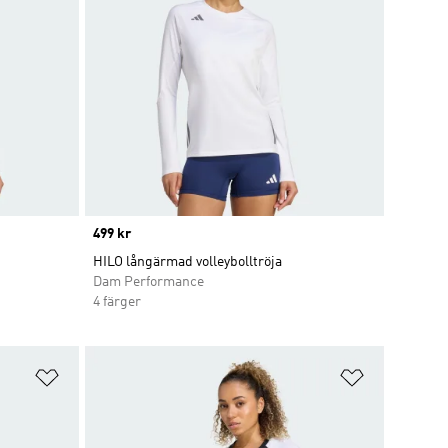
Price
499 kr
HILO långärmad volleybolltröja
Dam Performance
4 färger
Lägg till på önskelistan
Lägg till p