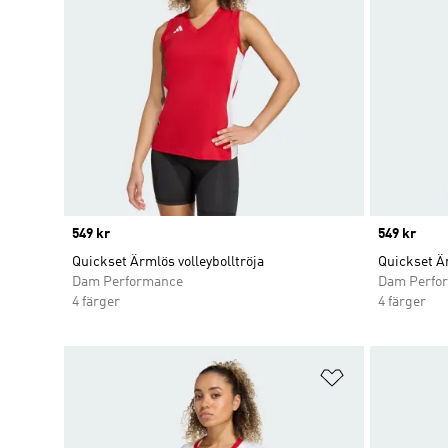
Price
549 kr
Price
549 kr
Quickset Ärmlös volleybolltröja
Quickset Är
Dam Performance
Dam Perfo
4 färger
4 färger
Lägg till på ö