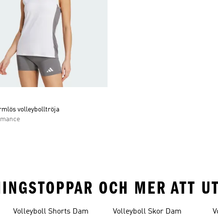
mlös volleybolltröja
rmance
ANINGSTOPPAR OCH MER ATT U
Volleyboll Shorts Dam
Volleyboll Skor Dam
V