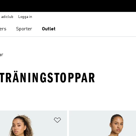
adiclub
Logga in
ers
Sporter
Outlet
ar
 TRÄNINGSTOPPAR
nskelistan
Lägg till på önskelistan