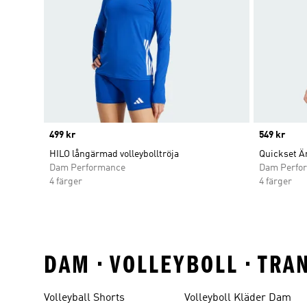
Price
499 kr
Price
549 kr
HILO långärmad volleybolltröja
Quickset Är
Dam Performance
Dam Perfo
4 färger
4 färger
DAM • VOLLEYBOLL • TR
Volleyball Shorts
Volleyboll Kläder Dam