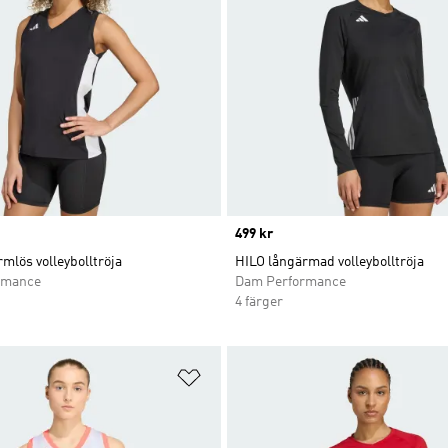
Price
499 kr
mlös volleybolltröja
HILO långärmad volleybolltröja
rmance
Dam Performance
4 färger
nskelistan
Lägg till på önskelistan