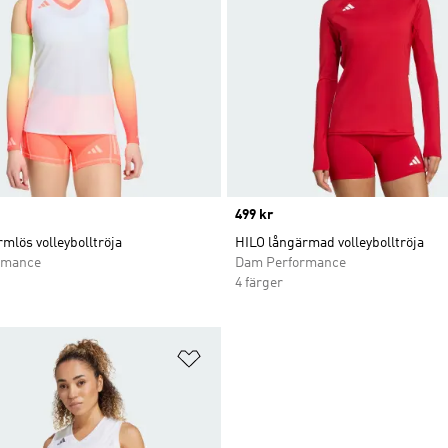
Price
499 kr
mlös volleybolltröja
HILO långärmad volleybolltröja
rmance
Dam Performance
4 färger
nskelistan
Lägg till på önskelistan