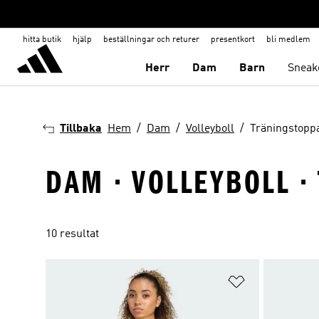
hitta butik
hjälp
beställningar och returer
presentkort
bli medlem
Herr
Dam
Barn
Sneak
Tillbaka
Hem
Dam
Volleyboll
Träningstopp
DAM · VOLLEYBOLL ·
10 resultat
Lägg till på ö