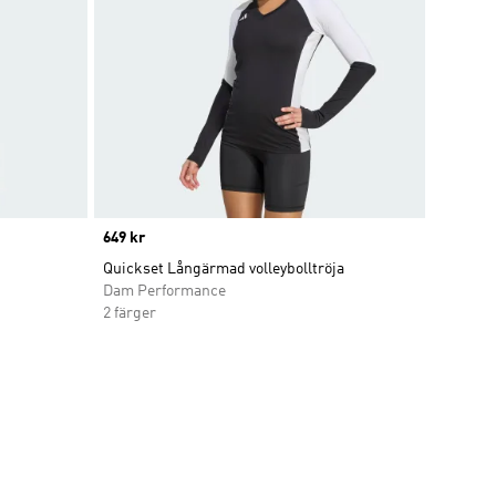
Price
649 kr
Quickset Långärmad volleybolltröja
Dam Performance
2 färger