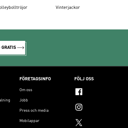
olleybolltröjor
Vinterjackor
 GRATIS
FÖRETAGSINFO
FÖLJ OSS
Om oss
alning
Jobb
Press och media
Mobilappar