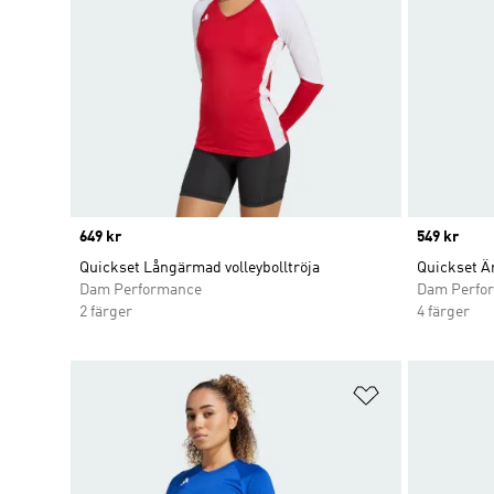
Price
649 kr
Price
549 kr
Quickset Långärmad volleybolltröja
Quickset Är
Dam Performance
Dam Perfo
2 färger
4 färger
Lägg till på ö