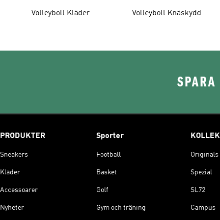
Volleyboll Kläder
Volleyboll Knäskydd
SPARA 
PRODUKTER
Sporter
KOLLEK
Sneakers
Football
Originals
Kläder
Basket
Spezial
Accessoarer
Golf
SL72
Nyheter
Gym och träning
Campus