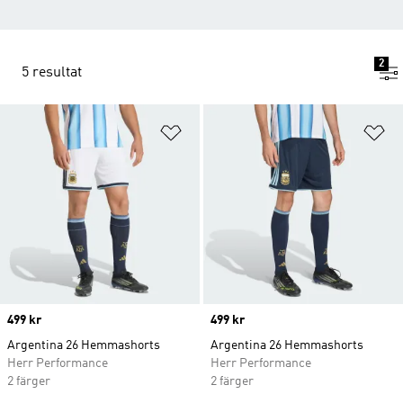
2
5 resultat
Lägg till på önskelistan
Lä
Price
499 kr
Price
499 kr
Argentina 26 Hemmashorts
Argentina 26 Hemmashorts
Herr Performance
Herr Performance
2 färger
2 färger