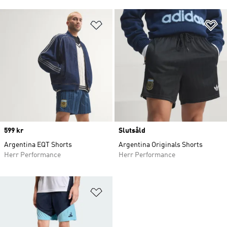
Lägg till på önskelistan
Lä
Price
599 kr
Slutsåld
Argentina EQT Shorts
Argentina Originals Shorts
Herr Performance
Herr Performance
Lägg till på önskelistan