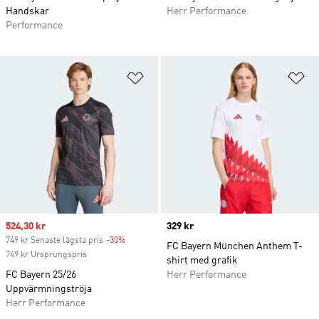
Handskar
Herr Performance
Performance
Lägg till på önskelistan
Lä
Sale price
524,30 kr
Price
329 kr
749 kr Senaste lägsta pris
-30%
Discount
FC Bayern München Anthem T-
749 kr Ursprungspris
shirt med grafik
FC Bayern 25/26
Herr Performance
Uppvärmningströja
Herr Performance