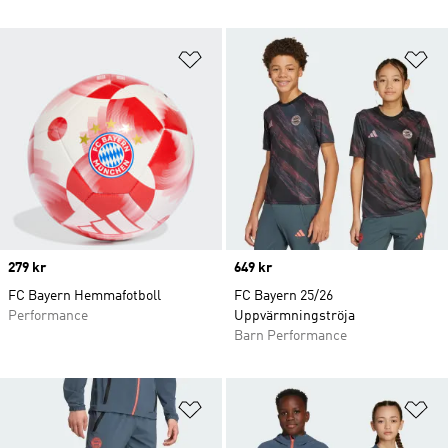
Lägg till på önskelistan
Lä
Price
279 kr
Price
649 kr
FC Bayern Hemmafotboll
FC Bayern 25/26
Performance
Uppvärmningströja
Barn Performance
Lägg till på önskelistan
Lä