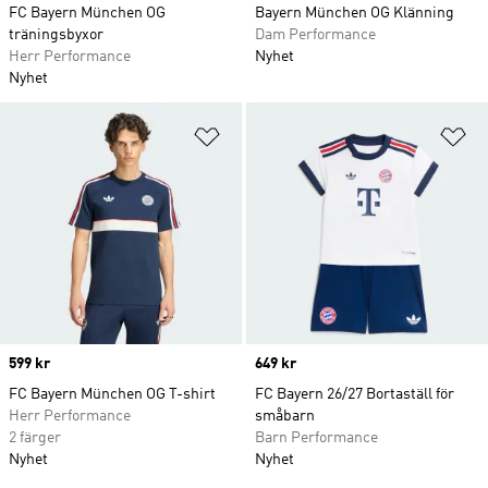
FC Bayern München OG
Bayern München OG Klänning
träningsbyxor
Dam Performance
Herr Performance
Nyhet
Nyhet
Lägg till på önskelistan
Lä
Price
599 kr
Price
649 kr
FC Bayern München OG T-shirt
FC Bayern 26/27 Bortaställ för
Herr Performance
småbarn
2 färger
Barn Performance
Nyhet
Nyhet