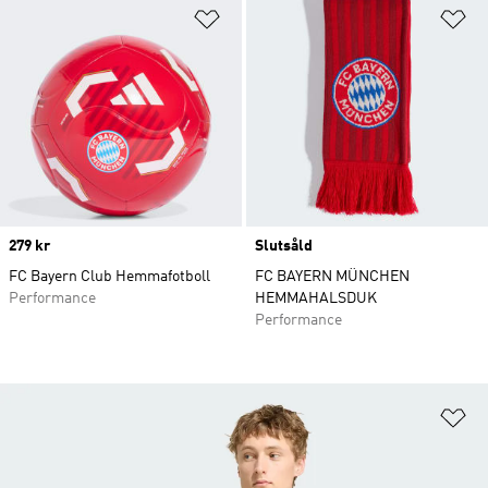
Lägg till på önskelistan
Lä
Price
279 kr
Slutsåld
FC Bayern Club Hemmafotboll
FC BAYERN MÜNCHEN
Performance
HEMMAHALSDUK
Performance
Lä