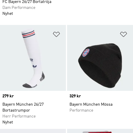
FC Bayern 26/27 Bortatröja
Dam Performance
Nyhet
Lägg till på önskelistan
Lä
Price
279 kr
Price
329 kr
Bayern München 26/27
Bayern München Mössa
Bortastrumpor
Performance
Herr Performance
Nyhet