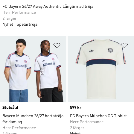
FC Bayern 26/27 Away Authentic Långärmad tröja
Herr Performance
2 färger
Nyhet
Spelartröja
Lägg till på önskelistan
Lä
Slutsåld
Price
599 kr
Bayern München 26/27 bortatröja
FC Bayern München OG T-shirt
för damlag
Herr Performance
Herr Performance
2 färger