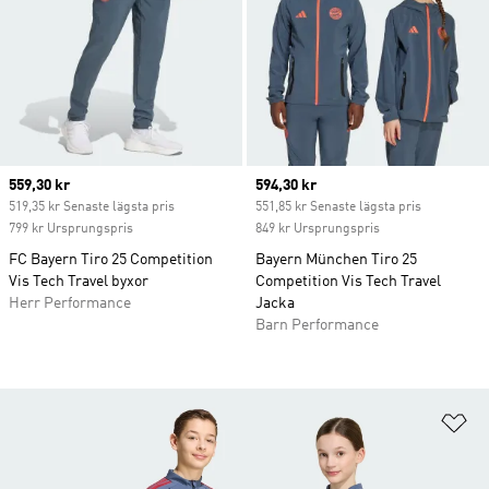
Current price
559,30 kr
Current price
594,30 kr
519,35 kr Senaste lägsta pris
551,85 kr Senaste lägsta pris
799 kr Ursprungspris
849 kr Ursprungspris
FC Bayern Tiro 25 Competition
Bayern München Tiro 25
Vis Tech Travel byxor
Competition Vis Tech Travel
Herr Performance
Jacka
Barn Performance
Lä