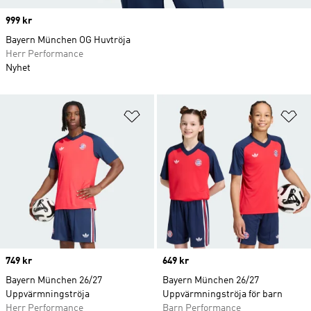
Price
999 kr
Bayern München OG Huvtröja
Herr Performance
Nyhet
Lägg till på önskelistan
Lä
Price
749 kr
Price
649 kr
Bayern München 26/27
Bayern München 26/27
Uppvärmningströja
Uppvärmningströja för barn
Herr Performance
Barn Performance