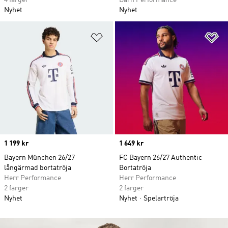
4 färger
Barn Performance
Nyhet
Nyhet
Lägg till på önskelistan
Lä
Price
1 199 kr
Price
1 649 kr
Bayern München 26/27
FC Bayern 26/27 Authentic
långärmad bortatröja
Bortatröja
Herr Performance
Herr Performance
2 färger
2 färger
Nyhet
Nyhet
Spelartröja