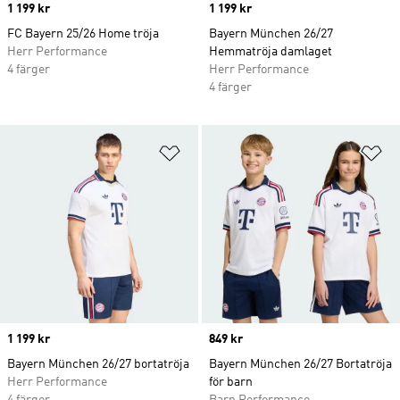
Price
1 199 kr
Price
1 199 kr
FC Bayern 25/26 Home tröja
Bayern München 26/27
Herr Performance
Hemmatröja damlaget
4 färger
Herr Performance
4 färger
Lägg till på önskelistan
Lä
Price
1 199 kr
Price
849 kr
Bayern München 26/27 bortatröja
Bayern München 26/27 Bortatröja
Herr Performance
för barn