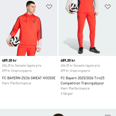
Lägg till på önskelistan
Lä
Current price
489,30 kr
Current price
489,30 kr
454,35 kr Senaste lägsta pris
454,35 kr Senaste lägsta pris
699 kr Ursprungspris
699 kr Ursprungspris
FC BAYERN 25/26 SWEAT HOODIE
FC Bayern 2025/2026 Tiro25
Herr Performance
Competition Träningsbyxor
Herr Performance
2 färger
Lä