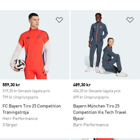
Lägg till på önskelistan
Lä
Current price
559,30 kr
Current price
489,30 kr
519,35 kr Senaste lägsta pris
454,35 kr Senaste lägsta pris
799 kr Ursprungspris
699 kr Ursprungspris
FC Bayern Tiro 25 Competition
Bayern München Tiro 25
Träningströja
Competition Vis Tech Travel
Herr Performance
Byxor
3 färger
Barn Performance