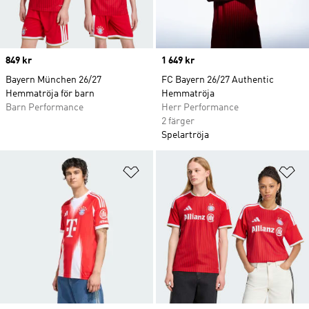
Price
849 kr
Price
1 649 kr
Bayern München 26/27
FC Bayern 26/27 Authentic
Hemmatröja för barn
Hemmatröja
Barn Performance
Herr Performance
2 färger
Spelartröja
Lägg till på önskelistan
Lä