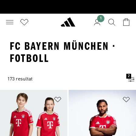
1
FC BAYERN MÜNCHEN ·
FOTBOLL
2
173 resultat
Lägg till på önskelistan
Lä