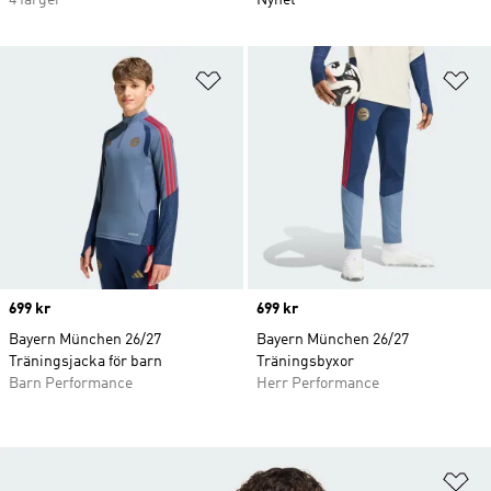
4 färger
Nyhet
Lägg till på önskelistan
Lä
Price
699 kr
Price
699 kr
Bayern München 26/27
Bayern München 26/27
Träningsjacka för barn
Träningsbyxor
Barn Performance
Herr Performance
Lä