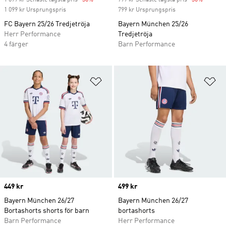
1 099 kr Senaste lägsta pris
-30%
Discount
799 kr Senaste lägsta pris
-30%
Discoun
1 099 kr Ursprungspris
799 kr Ursprungspris
FC Bayern 25/26 Tredjetröja
Bayern München 25/26
Herr Performance
Tredjetröja
4 färger
Barn Performance
Lägg till på önskelistan
Lä
Price
449 kr
Price
499 kr
Bayern München 26/27
Bayern München 26/27
Bortashorts shorts för barn
bortashorts
Barn Performance
Herr Performance