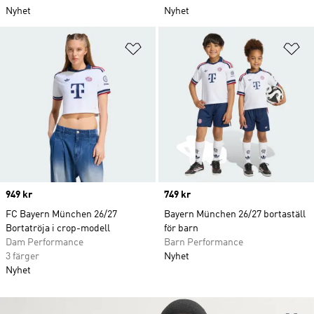
Nyhet
Nyhet
Lägg till på önskelistan
Lä
Price
949 kr
Price
749 kr
FC Bayern München 26/27
Bayern München 26/27 bortaställ
Bortatröja i crop-modell
för barn
Dam Performance
Barn Performance
3 färger
Nyhet
Nyhet