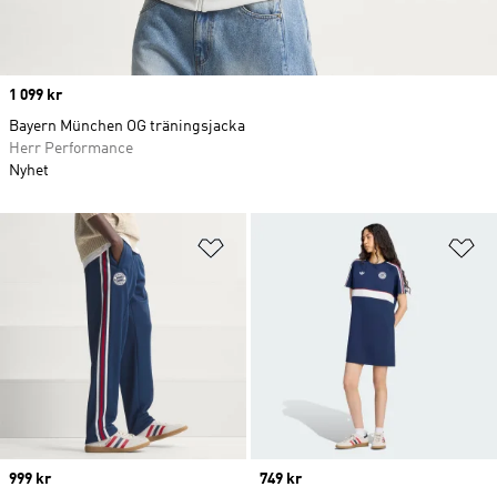
Price
1 099 kr
Bayern München OG träningsjacka
Herr Performance
Nyhet
Lägg till på önskelistan
Lä
Price
999 kr
Price
749 kr