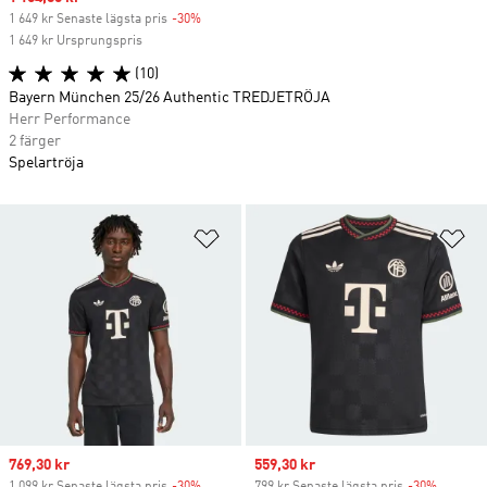
1 649 kr Senaste lägsta pris
-30%
Discount
1 649 kr Ursprungspris
(10)
Bayern München 25/26 Authentic TREDJETRÖJA
Herr Performance
2 färger
Spelartröja
Lägg till på önskelistan
Lä
Sale price
769,30 kr
Sale price
559,30 kr