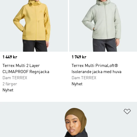
Price
1 449 kr
Price
1 749 kr
Terrex Multi 2 Layer
Terrex Multi PrimaLoft®
CLIMAPROOF Regnjacka
Isolerande jacka med huva
Dam TERREX
Dam TERREX
2 färger
Nyhet
Nyhet
Lä