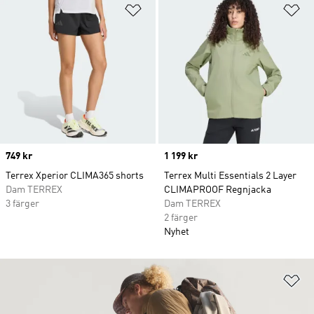
Lägg till på önskelistan
Lä
Price
749 kr
Price
1 199 kr
Terrex Xperior CLIMA365 shorts
Terrex Multi Essentials 2 Layer
Dam TERREX
CLIMAPROOF Regnjacka
3 färger
Dam TERREX
2 färger
Nyhet
Lä