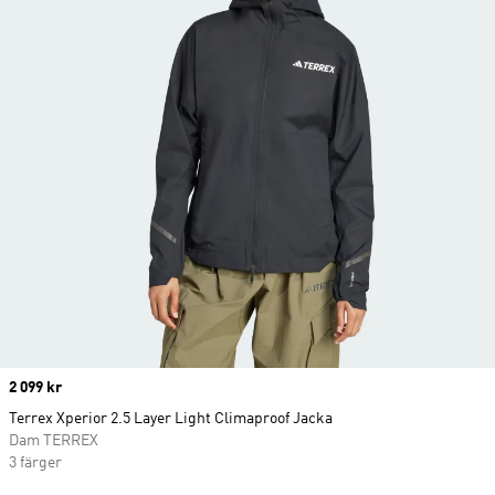
Price
2 099 kr
Terrex Xperior 2.5 Layer Light Climaproof Jacka
Dam TERREX
3 färger