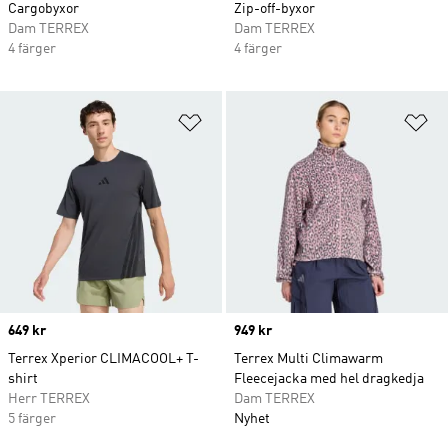
Cargobyxor
Zip-off-byxor
Dam TERREX
Dam TERREX
4 färger
4 färger
Lägg till på önskelistan
Lä
Price
649 kr
Price
949 kr
Terrex Xperior CLIMACOOL+ T-
Terrex Multi Climawarm
shirt
Fleecejacka med hel dragkedja
Herr TERREX
Dam TERREX
5 färger
Nyhet