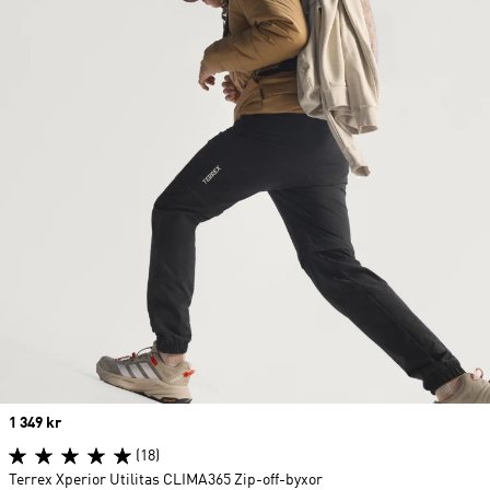
Price
1 349 kr
(18)
Terrex Xperior Utilitas CLIMA365 Zip-off-byxor