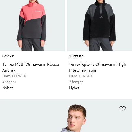
Price
849 kr
Price
1 199 kr
Terrex Multi Climawarm Fleece
Terrex Xploric Climawarm High
Anorak
Pile Snap Tröja
Dam TERREX
Dam TERREX
4 färger
2 färger
Nyhet
Nyhet
Lä