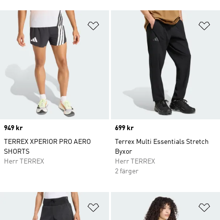
Lägg till på önskelistan
Lä
Price
949 kr
Price
699 kr
TERREX XPERIOR PRO AERO
Terrex Multi Essentials Stretch
SHORTS
Byxor
Herr TERREX
Herr TERREX
2 färger
Lägg till på önskelistan
Lä