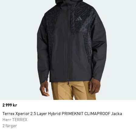
Price
2 999 kr
Terrex Xperior 2.5 Layer Hybrid PRIMEKNIT CLIMAPROOF Jacka
Herr TERREX
2 färger