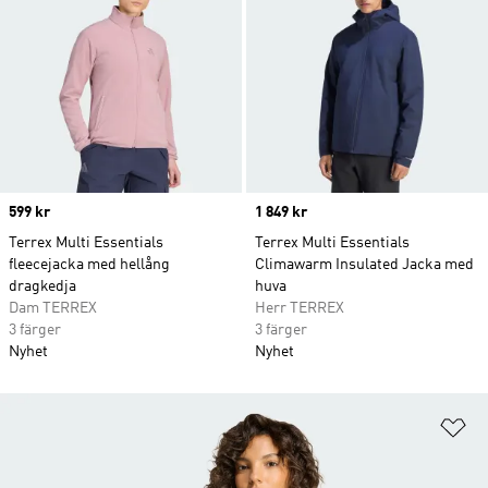
Price
599 kr
Price
1 849 kr
Terrex Multi Essentials
Terrex Multi Essentials
fleecejacka med hellång
Climawarm Insulated Jacka med
dragkedja
huva
Dam TERREX
Herr TERREX
3 färger
3 färger
Nyhet
Nyhet
Lä