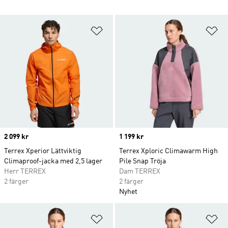
Lägg till på önskelistan
Lä
Price
2 099 kr
Price
1 199 kr
Terrex Xperior Lättviktig
Terrex Xploric Climawarm High
Climaproof-jacka med 2,5 lager
Pile Snap Tröja
Herr TERREX
Dam TERREX
2 färger
2 färger
Nyhet
Lägg till på önskelistan
Lä