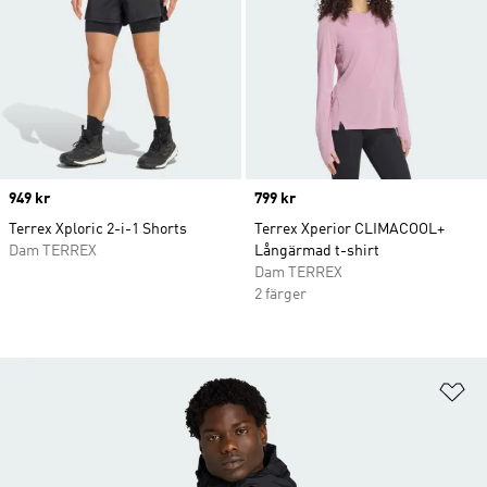
Price
949 kr
Price
799 kr
Terrex Xploric 2-i-1 Shorts
Terrex Xperior CLIMACOOL+
Dam TERREX
Långärmad t-shirt
Dam TERREX
2 färger
Lä