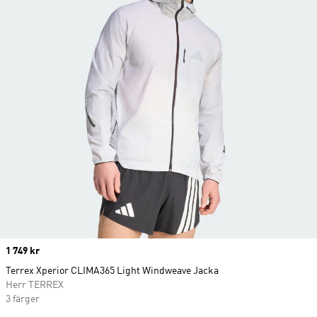
Price
1 749 kr
Terrex Xperior CLIMA365 Light Windweave Jacka
Herr TERREX
3 färger