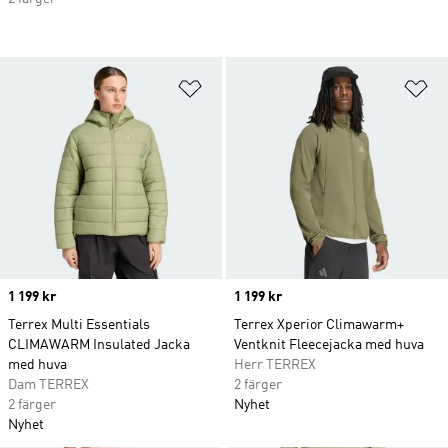
Lägg till på önskelistan
Lä
Price
1 199 kr
Price
1 199 kr
Terrex Multi Essentials
Terrex Xperior Climawarm+
CLIMAWARM Insulated Jacka
Ventknit Fleecejacka med huva
med huva
Herr TERREX
Dam TERREX
2 färger
2 färger
Nyhet
Nyhet