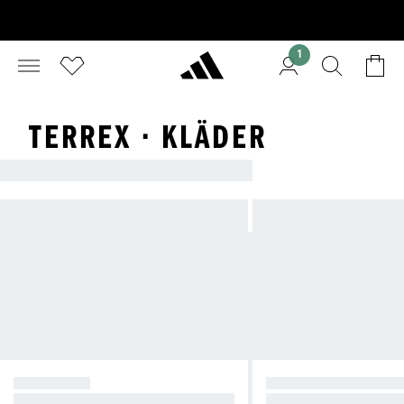
1
TERREX · KLÄDER
TERREX • KLÄDER
BASLAGER
FLEECE & HUVTRÖ
Fuktabsorberande lager som hålle
Mellanlager för värme i