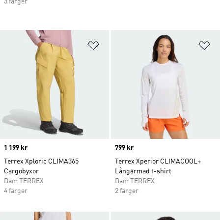
3 färger
Lägg till på önskelistan
Lä
Price
1 199 kr
Price
799 kr
Terrex Xploric CLIMA365
Terrex Xperior CLIMACOOL+
Cargobyxor
Långärmad t-shirt
Dam TERREX
Dam TERREX
4 färger
2 färger