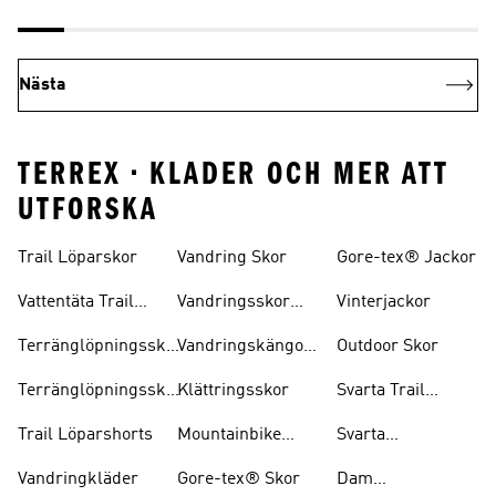
Nästa
TERREX • KLADER OCH MER ATT
UTFORSKA
Trail Löparskor
Vandring Skor
Gore-tex® Jackor
Vattentäta Trail
Vandringsskor
Vinterjackor
Löparskor
Herr
Terränglöpningsskor
Vandringskängor
Outdoor Skor
För Herrar
Dam
Terränglöpningsskor
Klättringsskor
Svarta Trail
För Damer
Löparskor
Trail Löparshorts
Mountainbike
Svarta
Skor
Vandringskängor
Vandringkläder
Gore-tex® Skor
Dam