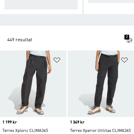
r dig varm och torr.
2
449 resultat
Lägg till på önskelistan
Lä
Price
1 199 kr
Price
1 349 kr
Terrex Xploric CLIMA365
Terrex Xperior Utilitas CLIMA365