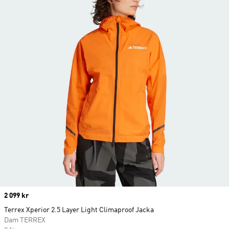
Price
2 099 kr
Terrex Xperior 2.5 Layer Light Climaproof Jacka
Dam TERREX