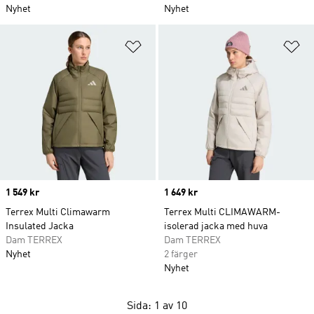
Nyhet
Nyhet
Lägg till på önskelistan
Lä
Price
1 549 kr
Price
1 649 kr
Terrex Multi Climawarm
Terrex Multi CLIMAWARM-
Insulated Jacka
isolerad jacka med huva
Dam TERREX
Dam TERREX
Nyhet
2 färger
Nyhet
Sida: 1 av 10