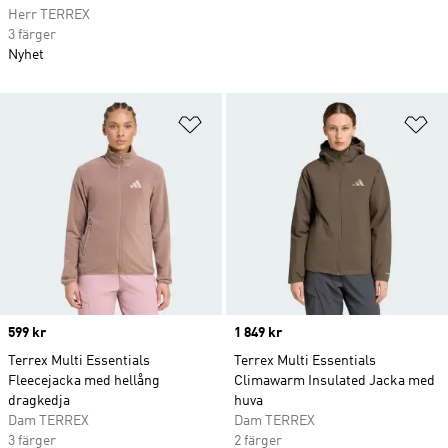
Herr TERREX
3 färger
Nyhet
Lägg till på önskelistan
Lä
Price
599 kr
Price
1 849 kr
Terrex Multi Essentials
Terrex Multi Essentials
Fleecejacka med hellång
Climawarm Insulated Jacka med
dragkedja
huva
Dam TERREX
Dam TERREX
3 färger
2 färger