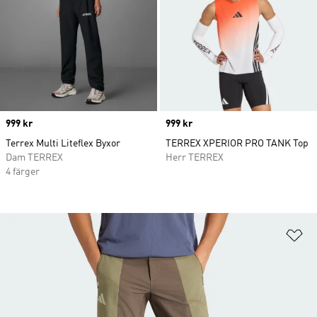
Price
999 kr
Price
999 kr
Terrex Multi Liteflex Byxor
TERREX XPERIOR PRO TANK Top
Dam TERREX
Herr TERREX
4 färger
Lä