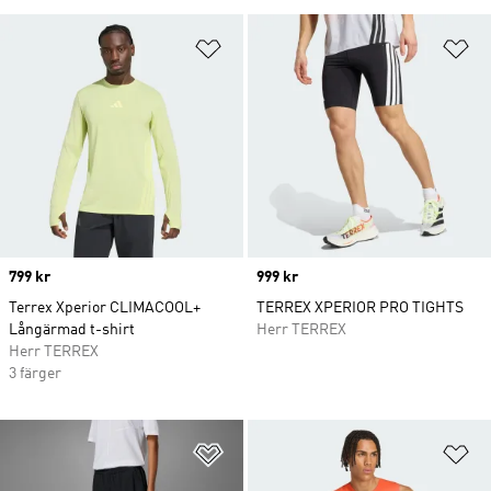
Lägg till på önskelistan
Lä
Price
799 kr
Price
999 kr
Terrex Xperior CLIMACOOL+
TERREX XPERIOR PRO TIGHTS
Långärmad t-shirt
Herr TERREX
Herr TERREX
3 färger
Lägg till på önskelistan
Lä