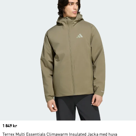
Price
1 849 kr
Terrex Multi Essentials Climawarm Insulated Jacka med huva