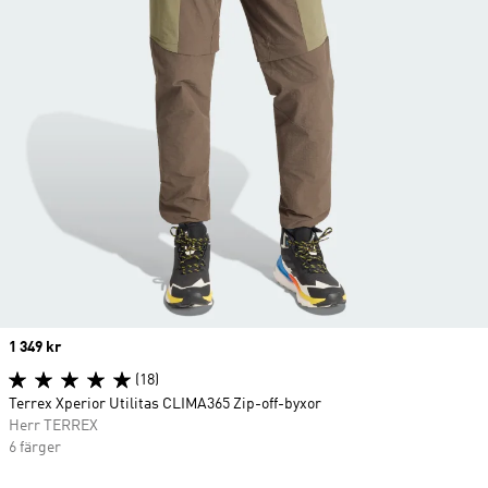
Price
1 349 kr
(18)
Terrex Xperior Utilitas CLIMA365 Zip-off-byxor
Herr TERREX
6 färger