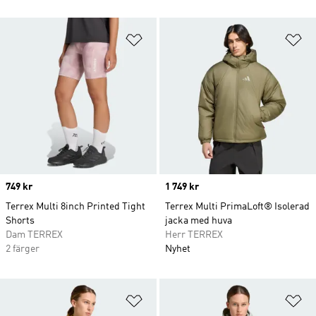
Lägg till på önskelistan
Lä
Price
749 kr
Price
1 749 kr
Terrex Multi 8inch Printed Tight
Terrex Multi PrimaLoft® Isolerad
Shorts
jacka med huva
Dam TERREX
Herr TERREX
2 färger
Nyhet
Lägg till på önskelistan
Lä