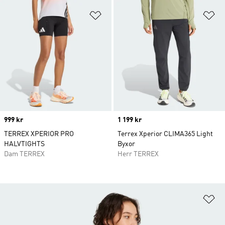
Lägg till på önskelistan
Lä
Price
999 kr
Price
1 199 kr
TERREX XPERIOR PRO
Terrex Xperior CLIMA365 Light
HALVTIGHTS
Byxor
Dam TERREX
Herr TERREX
Lä