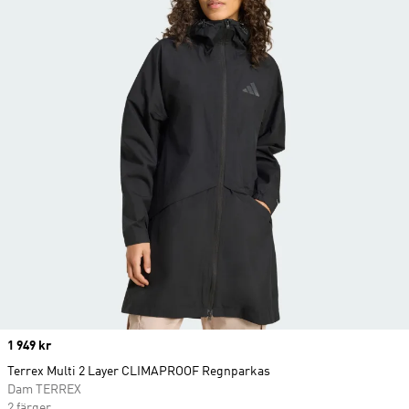
Price
1 949 kr
Terrex Multi 2 Layer CLIMAPROOF Regnparkas
Dam TERREX
2 färger