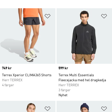
Lägg till på önskelistan
Lä
Price
749 kr
Price
599 kr
Terrex Xperior CLIMA365 Shorts
Terrex Multi Essentials
Herr TERREX
Fleecejacka med hel dragkedja
4 färger
Herr TERREX
3 färger
Nyhet
Lägg till på önskelistan
Lä