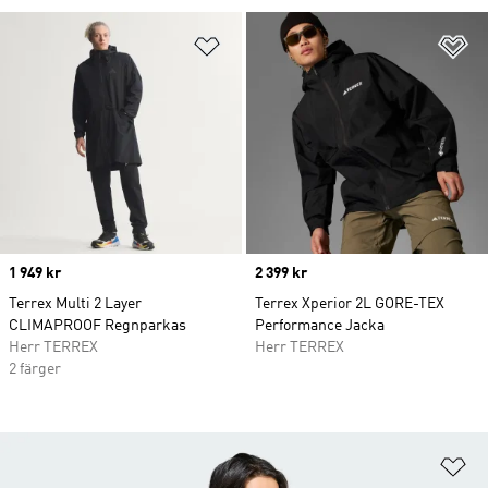
Lägg till på önskelistan
Lä
Price
1 949 kr
Price
2 399 kr
Terrex Multi 2 Layer
Terrex Xperior 2L GORE-TEX
CLIMAPROOF Regnparkas
Performance Jacka
Herr TERREX
Herr TERREX
2 färger
Lä