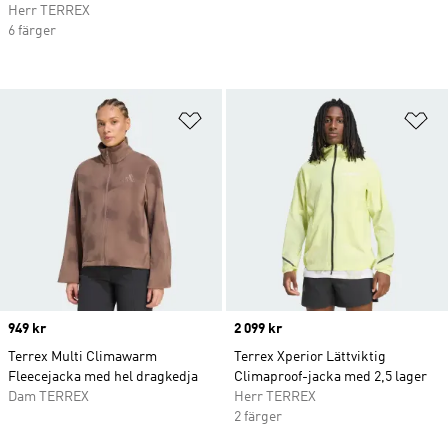
Herr TERREX
6 färger
Lägg till på önskelistan
Lä
Price
949 kr
Price
2 099 kr
Terrex Multi Climawarm
Terrex Xperior Lättviktig
Fleecejacka med hel dragkedja
Climaproof-jacka med 2,5 lager
Dam TERREX
Herr TERREX
2 färger