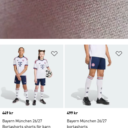
Lägg till på önskelistan
Lä
Price
449 kr
Price
499 kr
Bayern München 26/27
Bayern München 26/27
Bortashorts shorts för barn
bortashorts