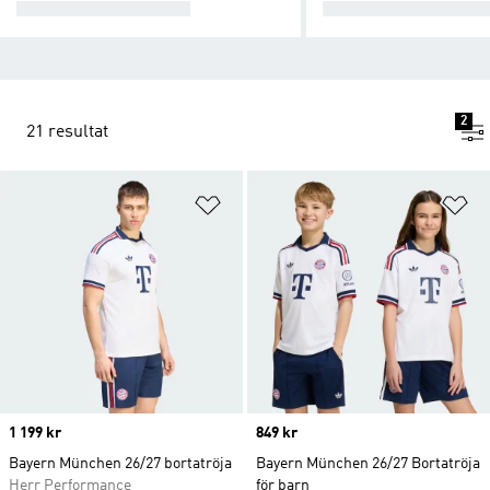
HEMMASTÄLL 26/27
BORTASTÄLL 26/27
2
21 resultat
Lägg till på önskelistan
Lä
Price
1 199 kr
Price
849 kr
Bayern München 26/27 bortatröja
Bayern München 26/27 Bortatröja
Herr Performance
för barn