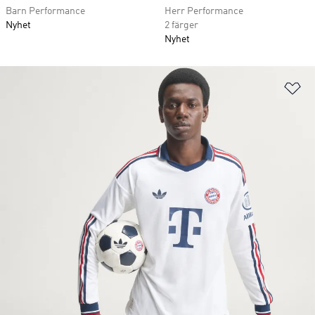
Barn Performance
Herr Performance
Nyhet
2 färger
Nyhet
Lä