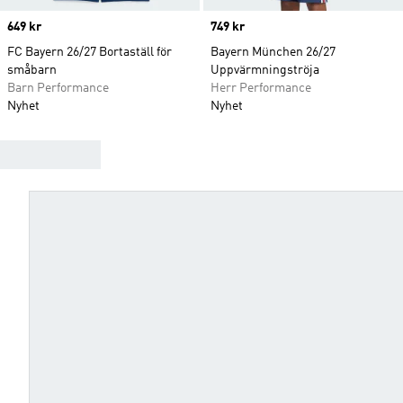
Price
649 kr
Price
749 kr
FC Bayern 26/27 Bortaställ för
Bayern München 26/27
småbarn
Uppvärmningströja
Barn Performance
Herr Performance
Nyhet
Nyhet
HITTA DIN TRÖJA