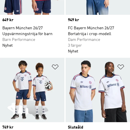
Price
649 kr
Price
949 kr
Bayern München 26/27
FC Bayern München 26/27
Uppvärmningströja för barn
Bortatröja i crop-modell
Barn Performance
Dam Performance
Nyhet
3 färger
Nyhet
Lägg till på önskelistan
Lä
Price
749 kr
Slutsåld