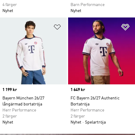
4 färger
Barn Performance
Nyhet
Nyhet
Lägg till på önskelistan
Lä
Price
1 199 kr
Price
1 649 kr
Bayern München 26/27
FC Bayern 26/27 Authentic
långärmad bortatröja
Bortatröja
Herr Performance
Herr Performance
2 färger
2 färger
Nyhet
Nyhet
Spelartröja