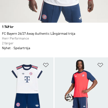
Price
1 749 kr
FC Bayern 26/27 Away Authentic Långärmad tröja
Herr Performance
2 färger
Nyhet
Spelartröja
Lägg till på önskelistan
Lä