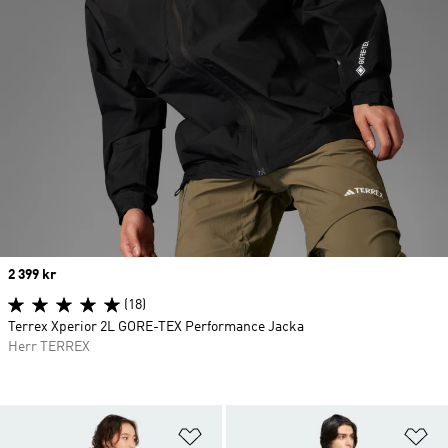
Price
2 399 kr
(18)
Terrex Xperior 2L GORE-TEX Performance Jacka
Herr TERREX
Lägg till på önskelistan
Lä