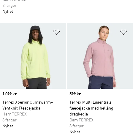
2 färger
Nyhet
Lägg till på önskelistan
Lä
Price
1 099 kr
Price
599 kr
Terrex Xperior Climawarm+
Terrex Multi Essentials
Ventknit Fleecejacka
fleecejacka med hellång
Herr TERREX
dragkedja
3 färger
Dam TERREX
Nyhet
3 färger
Nyhet