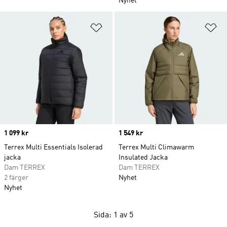
Nyhet
Lägg till på önskelistan
Lä
Price
1 099 kr
Price
1 549 kr
Terrex Multi Essentials Isolerad
Terrex Multi Climawarm
jacka
Insulated Jacka
Dam TERREX
Dam TERREX
2 färger
Nyhet
Nyhet
Sida: 1 av 5