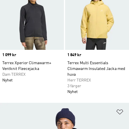
Price
1 099 kr
Price
1 849 kr
Terrex Xperior Climawarm+
Terrex Multi Essentials
Ventknit Fleecejacka
Climawarm Insulated Jacka med
Dam TERREX
huva
Nyhet
Herr TERREX
3 färger
Nyhet
Lä