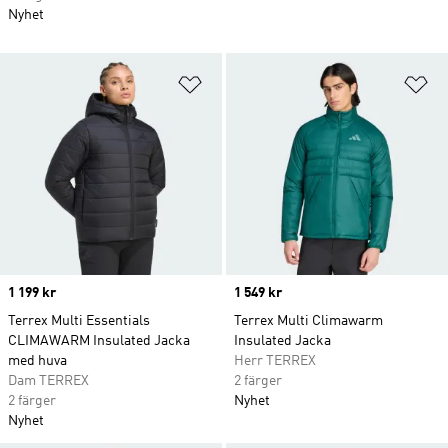
Nyhet
Lägg till på önskelistan
Lä
Price
1 199 kr
Price
1 549 kr
Terrex Multi Essentials
Terrex Multi Climawarm
CLIMAWARM Insulated Jacka
Insulated Jacka
med huva
Herr TERREX
Dam TERREX
2 färger
2 färger
Nyhet
Nyhet