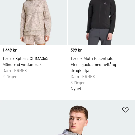
Price
1 449 kr
Price
599 kr
Terrex Xploric CLIMA365
Terrex Multi Essentials
Mönstrad vindanorak
Fleecejacka med hellång
Dam TERREX
dragkedja
2 färger
Dam TERREX
3 färger
Nyhet
Lä