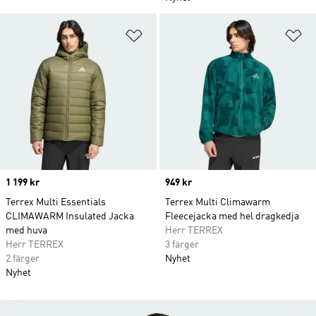
Lägg till på önskelistan
Lä
Price
1 199 kr
Price
949 kr
Terrex Multi Essentials
Terrex Multi Climawarm
CLIMAWARM Insulated Jacka
Fleecejacka med hel dragkedja
med huva
Herr TERREX
Herr TERREX
3 färger
2 färger
Nyhet
Nyhet