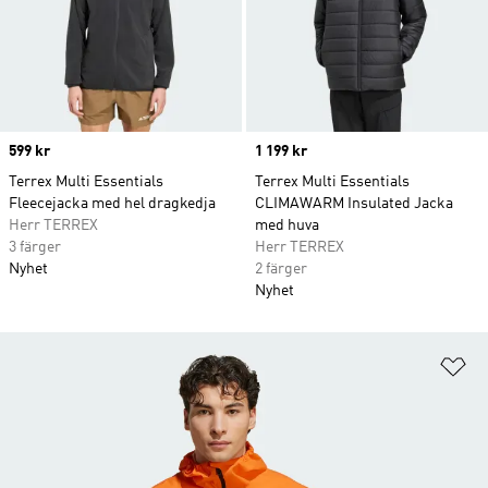
Price
599 kr
Price
1 199 kr
Terrex Multi Essentials
Terrex Multi Essentials
Fleecejacka med hel dragkedja
CLIMAWARM Insulated Jacka
Herr TERREX
med huva
3 färger
Herr TERREX
Nyhet
2 färger
Nyhet
Lä