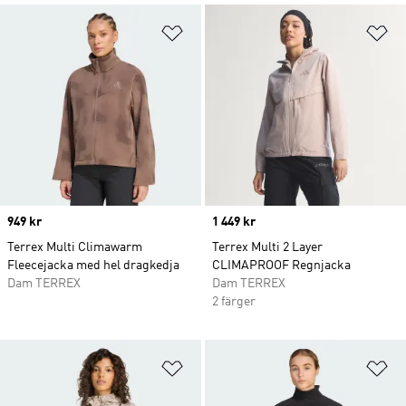
Lägg till på önskelistan
Lä
Price
949 kr
Price
1 449 kr
Terrex Multi Climawarm
Terrex Multi 2 Layer
Fleecejacka med hel dragkedja
CLIMAPROOF Regnjacka
Dam TERREX
Dam TERREX
2 färger
Lägg till på önskelistan
Lä