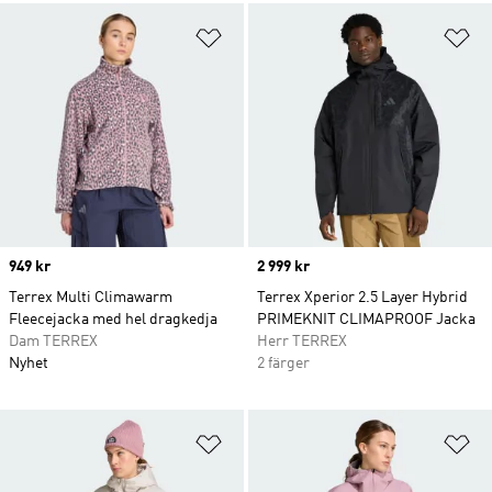
Lägg till på önskelistan
Lä
Price
949 kr
Price
2 999 kr
Terrex Multi Climawarm
Terrex Xperior 2.5 Layer Hybrid
Fleecejacka med hel dragkedja
PRIMEKNIT CLIMAPROOF Jacka
Dam TERREX
Herr TERREX
Nyhet
2 färger
Lägg till på önskelistan
Lä