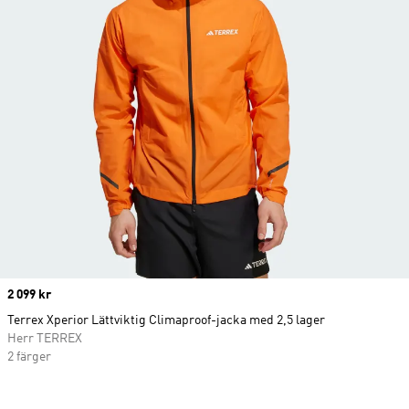
Price
2 099 kr
Terrex Xperior Lättviktig Climaproof-jacka med 2,5 lager
Herr TERREX
2 färger