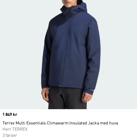
Price
1 849 kr
Terrex Multi Essentials Climawarm Insulated Jacka med huva
Herr TERREX
3 färger