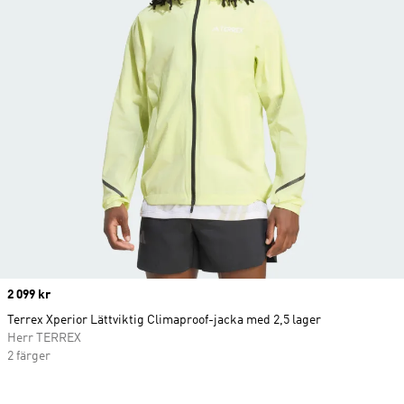
Price
2 099 kr
Terrex Xperior Lättviktig Climaproof-jacka med 2,5 lager
Herr TERREX
2 färger