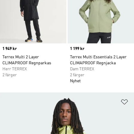
Price
1 949 kr
Price
1 199 kr
Terrex Multi 2 Layer
Terrex Multi Essentials 2 Layer
CLIMAPROOF Regnparkas
CLIMAPROOF Regnjacka
Herr TERREX
Dam TERREX
2 färger
2 färger
Nyhet
Lä