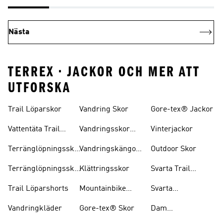
Nästa
TERREX • JACKOR OCH MER ATT
UTFORSKA
Trail Löparskor
Vandring Skor
Gore-tex® Jackor
Vattentäta Trail
Vandringsskor
Vinterjackor
Löparskor
Herr
Terränglöpningsskor
Vandringskängor
Outdoor Skor
För Herrar
Dam
Terränglöpningsskor
Klättringsskor
Svarta Trail
För Damer
Löparskor
Trail Löparshorts
Mountainbike
Svarta
Skor
Vandringskängor
Vandringkläder
Gore-tex® Skor
Dam
Mountainbike