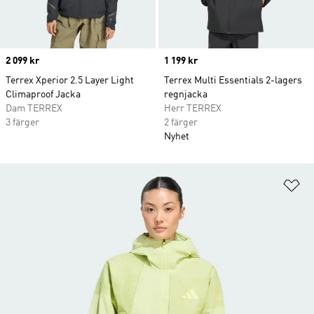
Price
2 099 kr
Price
1 199 kr
Terrex Xperior 2.5 Layer Light
Terrex Multi Essentials 2-lagers
Climaproof Jacka
regnjacka
Dam TERREX
Herr TERREX
3 färger
2 färger
Nyhet
Lä