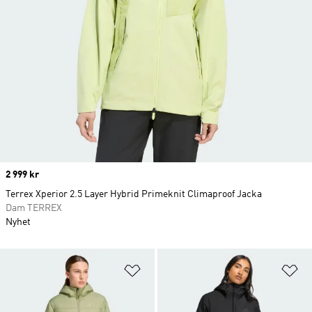
Price
2 999 kr
Terrex Xperior 2.5 Layer Hybrid Primeknit Climaproof Jacka
Dam TERREX
Nyhet
Lägg till på önskelistan
Lä