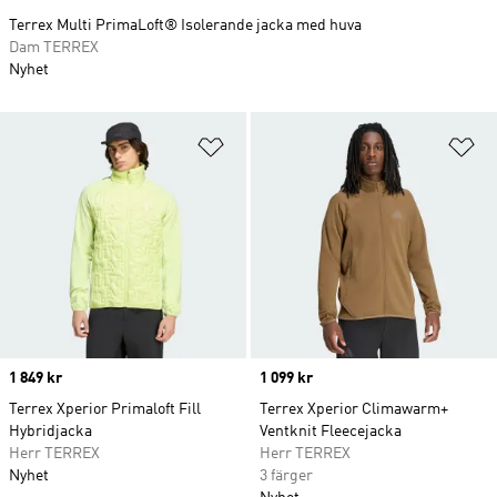
Terrex Multi PrimaLoft® Isolerande jacka med huva
Dam TERREX
Nyhet
Lägg till på önskelistan
Lä
Price
1 849 kr
Price
1 099 kr
Terrex Xperior Primaloft Fill
Terrex Xperior Climawarm+
Hybridjacka
Ventknit Fleecejacka
Herr TERREX
Herr TERREX
Nyhet
3 färger