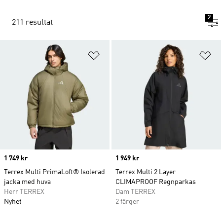
2
211 resultat
Lägg till på önskelistan
Lä
Price
1 749 kr
Price
1 949 kr
Terrex Multi PrimaLoft® Isolerad
Terrex Multi 2 Layer
jacka med huva
CLIMAPROOF Regnparkas
Herr TERREX
Dam TERREX
Nyhet
2 färger