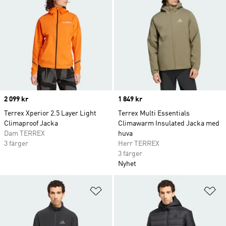
Price
2 099 kr
Price
1 849 kr
Terrex Xperior 2.5 Layer Light
Terrex Multi Essentials
Climaproof Jacka
Climawarm Insulated Jacka med
Dam TERREX
huva
3 färger
Herr TERREX
3 färger
Nyhet
Lägg till på önskelistan
Lä