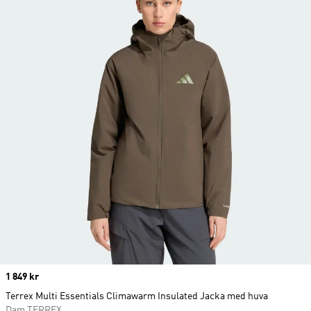
Price
1 849 kr
Terrex Multi Essentials Climawarm Insulated Jacka med huva
Dam TERREX