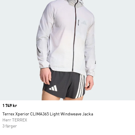
Price
1 749 kr
Terrex Xperior CLIMA365 Light Windweave Jacka
Herr TERREX
3 färger