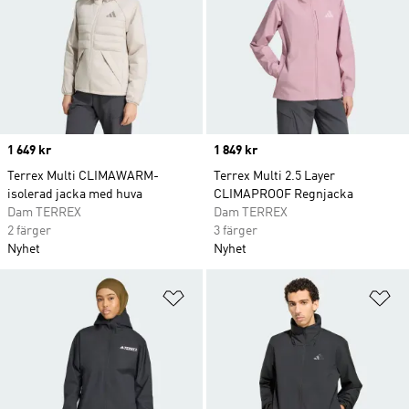
Price
1 649 kr
Price
1 849 kr
Terrex Multi CLIMAWARM-
Terrex Multi 2.5 Layer
isolerad jacka med huva
CLIMAPROOF Regnjacka
Dam TERREX
Dam TERREX
2 färger
3 färger
Nyhet
Nyhet
Lägg till på önskelistan
Lä