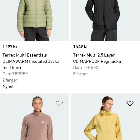
Price
1 199 kr
Price
1 849 kr
Terrex Multi Essentials
Terrex Multi 2.5 Layer
CLIMAWARM Insulated Jacka
CLIMAPROOF Regnjacka
med huva
Dam TERREX
Dam TERREX
3 färger
2 färger
Nyhet
Lägg till på önskelistan
Lä