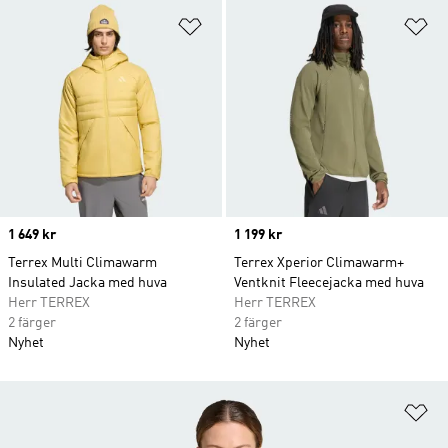
Lägg till på önskelistan
Lä
Price
1 649 kr
Price
1 199 kr
Terrex Multi Climawarm
Terrex Xperior Climawarm+
Insulated Jacka med huva
Ventknit Fleecejacka med huva
Herr TERREX
Herr TERREX
2 färger
2 färger
Nyhet
Nyhet
Lä