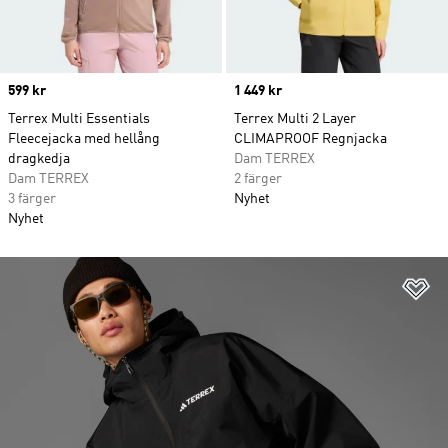
Price
599 kr
Price
1 449 kr
Terrex Multi Essentials
Terrex Multi 2 Layer
Fleecejacka med hellång
CLIMAPROOF Regnjacka
dragkedja
Dam TERREX
Dam TERREX
2 färger
3 färger
Nyhet
Nyhet
Lä