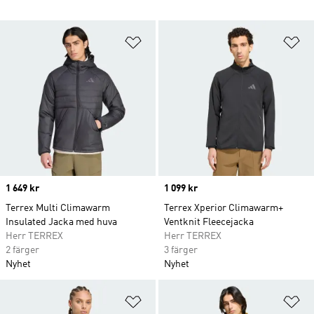
Lägg till på önskelistan
Lä
Price
1 649 kr
Price
1 099 kr
Terrex Multi Climawarm
Terrex Xperior Climawarm+
Insulated Jacka med huva
Ventknit Fleecejacka
Herr TERREX
Herr TERREX
2 färger
3 färger
Nyhet
Nyhet
Lägg till på önskelistan
Lä