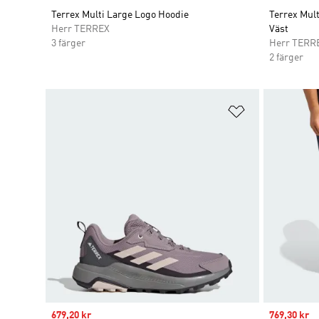
Terrex Multi Large Logo Hoodie
Terrex Mul
Herr TERREX
Väst
3 färger
Herr TERR
2 färger
Lägg till på ö
Sale price
679,20 kr
Sale price
769,30 kr