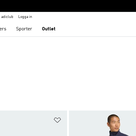
adiclub
Logga in
ers
Sporter
Outlet
nskelistan
Lägg till på önskelistan