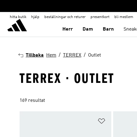
hitta butik
hjälp
beställningar och returer
presentkort
bli medlem
Herr
Dam
Barn
Sneak
Tillbaka
Hem
TERREX
Outlet
TERREX · OUTLET
169 resultat
Lägg till på ö