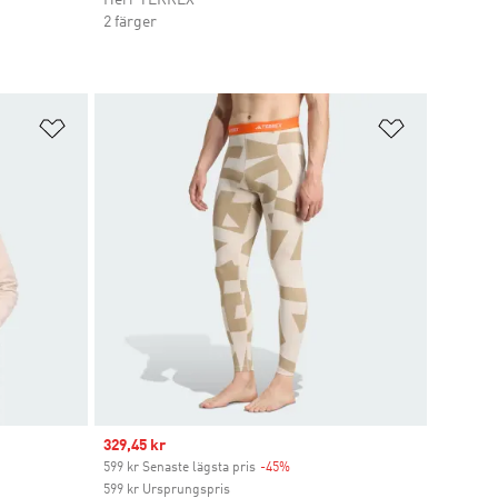
2 färger
Lägg till på önskelistan
Lägg till p
Sale price
329,45 kr
t
599 kr Senaste lägsta pris
-45%
Discount
599 kr Ursprungspris