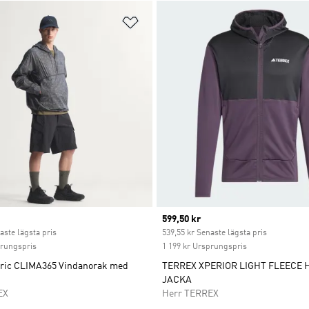
nskelistan
Lägg till på önskelistan
ice
Current price
599,50 kr
aste lägsta pris
539,55 kr Senaste lägsta pris
prungspris
1 199 kr Ursprungspris
oric CLIMA365 Vindanorak med
TERREX XPERIOR LIGHT FLEECE
JACKA
EX
Herr TERREX