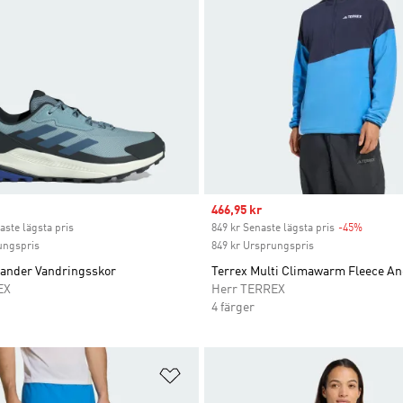
ice
Sale price
466,95 kr
aste lägsta pris
849 kr Senaste lägsta pris
-45%
Discoun
ungspris
849 kr Ursprungspris
lander Vandringsskor
Terrex Multi Climawarm Fleece A
EX
Herr TERREX
4 färger
nskelistan
Lägg till på önskelistan