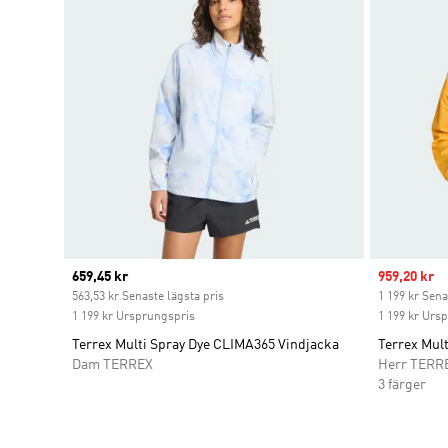
Current price
659,45 kr
Sale price
959,20 kr
563,53 kr Senaste lägsta pris
1 199 kr Sena
1 199 kr Ursprungspris
1 199 kr Urs
Terrex Multi Spray Dye CLIMA365 Vindjacka
Terrex Mul
Dam TERREX
Herr TERR
3 färger