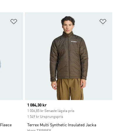
Lägg till på önskelistan
Lägg till p
Current price
1 084,30 kr
1 006,85 kr Senaste lägsta pris
1 549 kr Ursprungspris
Fleece
Terrex Multi Synthetic Insulated Jacka
Herr TERREX