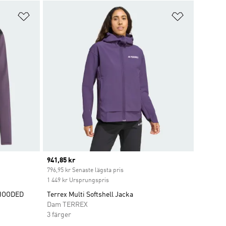
Lägg till på önskelistan
Lägg till p
Current price
941,85 kr
796,95 kr Senaste lägsta pris
1 449 kr Ursprungspris
 HOODED
Terrex Multi Softshell Jacka
Dam TERREX
3 färger