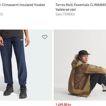
ti Climawarm Insulated Hooded
Terrex Multi Essentials CLIMAW
Vadderad väst
EX
Dam TERREX
nskelistan
Lägg till på önskelistan
Sale price
1 499,50 kr