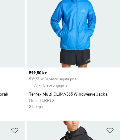
Current price
599,50 kr
t
539,55 kr Senaste lägsta pris
1 199 kr Ursprungspris
norak
Terrex Multi CLIMA365 Windweave Jacka
Herr TERREX
3 färger
Lägg till på önskelistan
Lägg till p