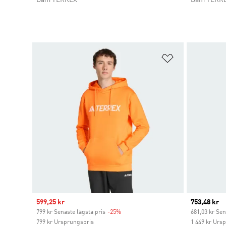
Lägg till på ö
Sale price
599,25 kr
Current pr
753,48 kr
799 kr Senaste lägsta pris
-25%
Discount
681,03 kr Sen
799 kr Ursprungspris
1 449 kr Urs