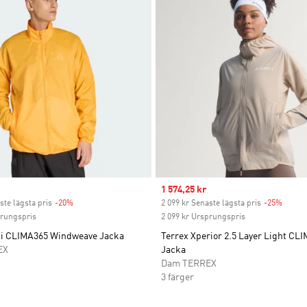
Sale price
1 574,25 kr
ste lägsta pris
-20%
Discount
2 099 kr Senaste lägsta pris
-25%
Discou
prungspris
2 099 kr Ursprungspris
ti CLIMA365 Windweave Jacka
Terrex Xperior 2.5 Layer Light C
EX
Jacka
Dam TERREX
3 färger