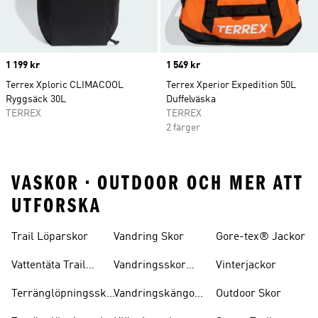
Price
1 199 kr
Price
1 549 kr
Terrex Xploric CLIMACOOL
Terrex Xperior Expedition 50L
Ryggsäck 30L
Duffelväska
TERREX
TERREX
2 färger
VASKOR • OUTDOOR OCH MER ATT
UTFORSKA
Trail Löparskor
Vandring Skor
Gore-tex® Jackor
Vattentäta Trail
Vandringsskor
Vinterjackor
Löparskor
Herr
Terränglöpningsskor
Vandringskängor
Outdoor Skor
För Herrar
Dam