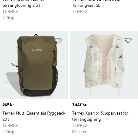
terränglöpning 2,5 l
Terrängväst 5L
TERREX
TERREX
3 färger
Lägg till på önskelistan
Lä
Price
549 kr
Price
1 649 kr
Terrex Multi Essentials Ryggsäck
Terrex Xperior 5l löparväst för
20 l
terränglöpning
TERREX
TERREX
2 färger
3 färger