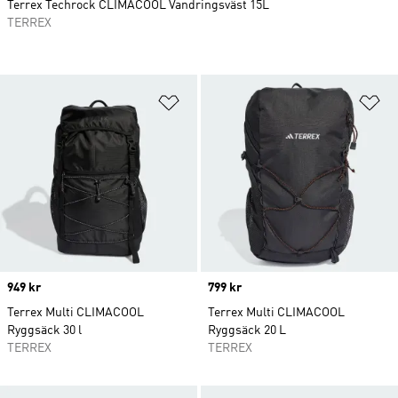
Terrex Techrock CLIMACOOL Vandringsväst 15L
TERREX
Lägg till på önskelistan
Lä
Price
949 kr
Price
799 kr
Terrex Multi CLIMACOOL
Terrex Multi CLIMACOOL
Ryggsäck 30 l
Ryggsäck 20 L
TERREX
TERREX