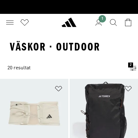
1
VÄSKOR · OUTDOOR
2
20 resultat
Lägg till på önskelistan
Lä