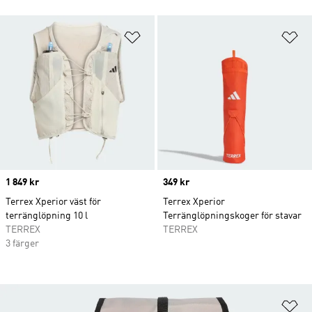
Lägg till på önskelistan
Lä
Price
1 849 kr
Price
349 kr
Terrex Xperior väst för
Terrex Xperior
terränglöpning 10 l
Terränglöpningskoger för stavar
TERREX
TERREX
3 färger
Lä