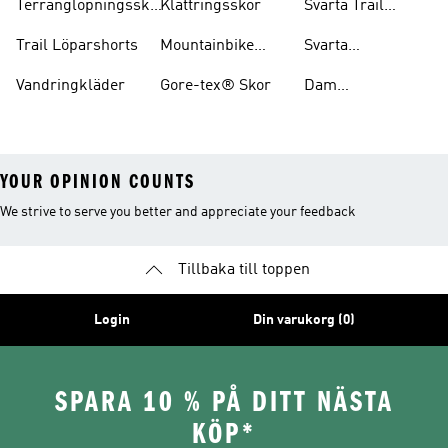
Terränglöpningsskor
Klättringsskor
Svarta Trail
För Damer
Löparskor
Trail Löparshorts
Mountainbike
Svarta
Skor
Vandringskängor
Vandringkläder
Gore-tex® Skor
Dam
Mountainbike
Skor
YOUR OPINION COUNTS
We strive to serve you better and appreciate your feedback
Tillbaka till toppen
Login
Din varukorg (0)
SPARA 10 % PÅ DITT NÄSTA
KÖP*