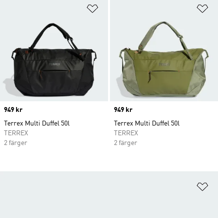
Lägg till på önskelistan
Lä
Price
949 kr
Price
949 kr
Terrex Multi Duffel 50l
Terrex Multi Duffel 50l
TERREX
TERREX
2 färger
2 färger
Lä