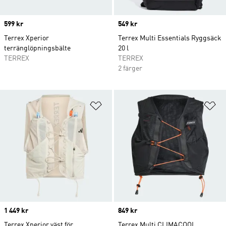
Price
599 kr
Price
549 kr
Terrex Xperior
Terrex Multi Essentials Ryggsäck
terränglöpningsbälte
20 l
TERREX
TERREX
2 färger
Lägg till på önskelistan
Lä
Price
1 449 kr
Price
849 kr
Terrex Xperior väst för
Terrex Multi CLIMACOOL