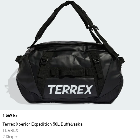
Price
1 549 kr
Terrex Xperior Expedition 50L Duffelväska
TERREX
2 färger