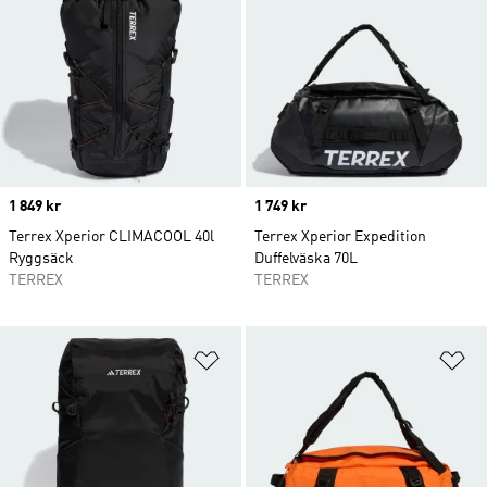
Price
1 849 kr
Price
1 749 kr
Terrex Xperior CLIMACOOL 40l
Terrex Xperior Expedition
Ryggsäck
Duffelväska 70L
TERREX
TERREX
Lägg till på önskelistan
Lä