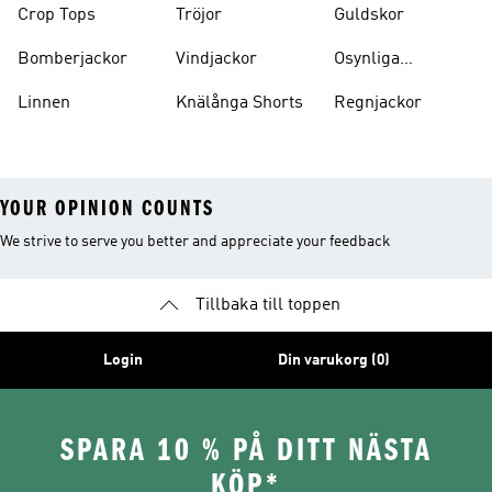
Crop Tops
Tröjor
Guldskor
Bomberjackor
Vindjackor
Osynliga
Strumpor
Linnen
Knälånga Shorts
Regnjackor
YOUR OPINION COUNTS
We strive to serve you better and appreciate your feedback
Tillbaka till toppen
Login
Din varukorg (0)
SPARA 10 % PÅ DITT NÄSTA
KÖP*