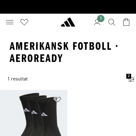
1
AMERIKANSK FOTBOLL ·
AEROREADY
2
1 resultat
Lägg till på önskelistan