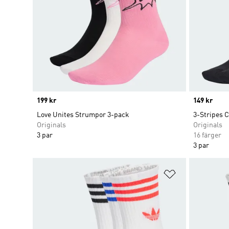
Price
199 kr
Price
149 kr
Love Unites Strumpor 3-pack
3-Stripes 
Originals
Originals
3 par
16 färger
3 par
Lägg till på ö