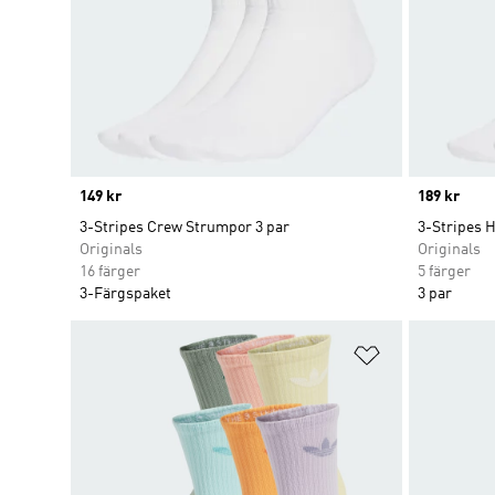
Price
149 kr
Price
189 kr
3-Stripes Crew Strumpor 3 par
3-Stripes 
Originals
Originals
16 färger
5 färger
3-Färgspaket
3 par
Lägg till på ö