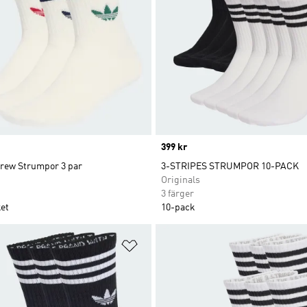
Price
399 kr
Crew Strumpor 3 par
3-STRIPES STRUMPOR 10-PACK
Originals
3 färger
et
10-pack
nskelistan
Lägg till på önskelistan