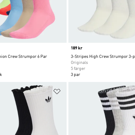
Price
189 kr
shion Crew Strumpor 6 Par
3-Stripes High Crew Strumpor 3-
Originals
5 färger
ck
3 par
nskelistan
Lägg till på önskelistan