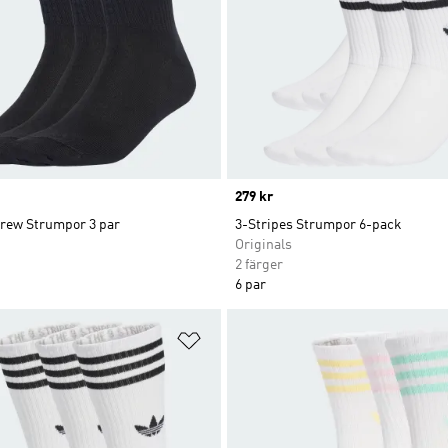
Price
279 kr
Crew Strumpor 3 par
3-Stripes Strumpor 6-pack
Originals
2 färger
6 par
nskelistan
Lägg till på önskelistan