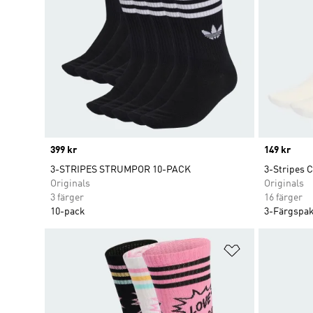
Price
399 kr
Price
149 kr
3-STRIPES STRUMPOR 10-PACK
3-Stripes 
Originals
Originals
3 färger
16 färger
10-pack
3-Färgspak
Lägg till på ö