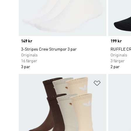
Price
149 kr
Price
199 kr
3-Stripes Crew Strumpor 3 par
RUFFLE C
Originals
Originals
16 färger
3 färger
3 par
2 par
Lägg till på ö