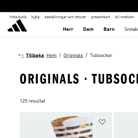
hitta butik
hjälp
beställningar och returer
presentkort
bli medlem
Herr
Dam
Barn
Sneak
Tillbaka
Hem
Originals
Tubsockor
ORIGINALS · TUBSO
125 resultat
Lägg till på ö