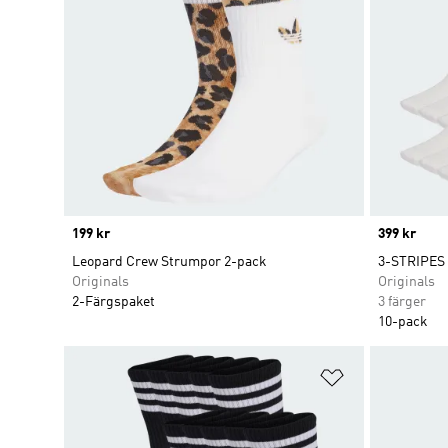
Price
199 kr
Price
399 kr
Leopard Crew Strumpor 2-pack
3-STRIPES
Originals
Originals
2-Färgspaket
3 färger
10-pack
Lägg till på ö