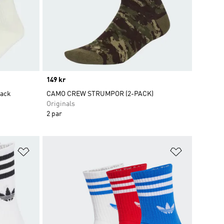
Price
149 kr
pack
CAMO CREW STRUMPOR (2-PACK)
Originals
2 par
Lägg till på önskelistan
Lägg till p