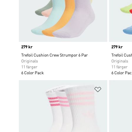
Price
279 kr
Price
279 kr
Trefoil Cushion Crew Strumpor 6 Par
Trefoil Cu
Originals
Originals
11 färger
11 färger
6 Color Pack
6 Color Pa
Lägg till på ö