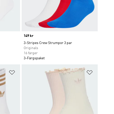
Price
149 kr
3-Stripes Crew Strumpor 3 par
Originals
16 färger
3-Färgspaket
Lägg till på önskelistan
Lägg till p