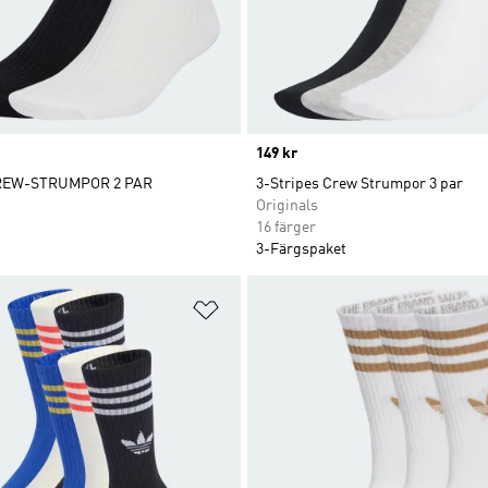
Price
149 kr
REW-STRUMPOR 2 PAR
3-Stripes Crew Strumpor 3 par
Originals
16 färger
3-Färgspaket
nskelistan
Lägg till på önskelistan