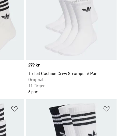
Price
279 kr
Trefoil Cushion Crew Strumpor 6 Par
Originals
11 färger
6 par
Lägg till på önskelistan
Lägg till p