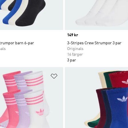
Price
149 kr
strumpor barn 6-par
3-Stripes Crew Strumpor 3 par
nals
Originals
16 färger
3 par
nskelistan
Lägg till på önskelistan