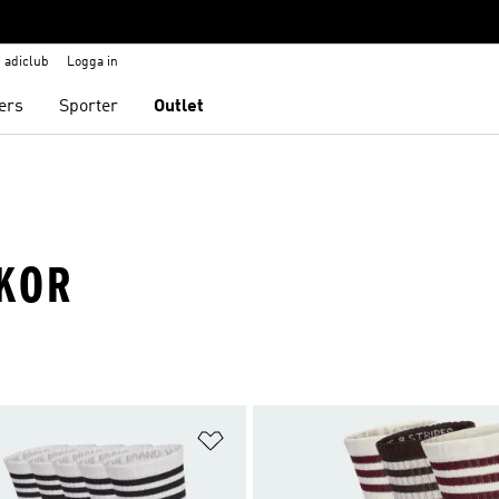
adiclub
Logga in
ers
Sporter
Outlet
CKOR
nskelistan
Lägg till på önskelistan