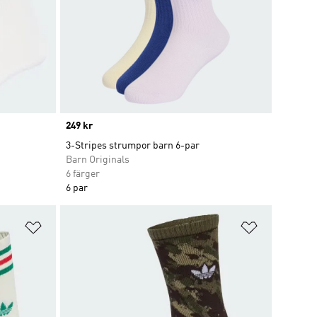
Price
249 kr
3-Stripes strumpor barn 6-par
Barn Originals
6 färger
6 par
Lägg till på önskelistan
Lägg till p