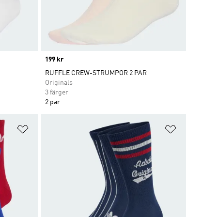
Price
199 kr
RUFFLE CREW-STRUMPOR 2 PAR
Originals
3 färger
2 par
Lägg till på önskelistan
Lägg till p