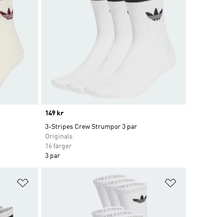
Price
149 kr
3-Stripes Crew Strumpor 3 par
Originals
16 färger
3 par
Lägg till på önskelistan
Lägg till p