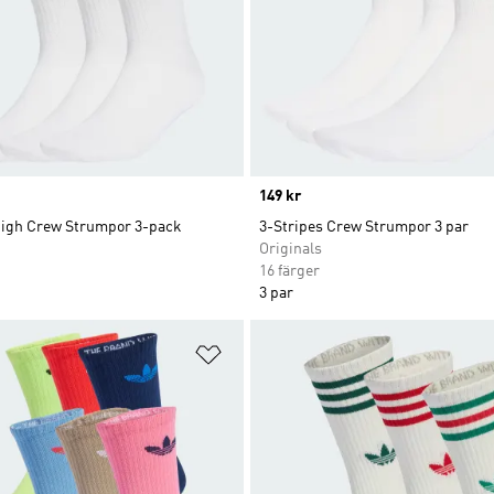
Price
149 kr
High Crew Strumpor 3-pack
3-Stripes Crew Strumpor 3 par
Originals
16 färger
3 par
nskelistan
Lägg till på önskelistan