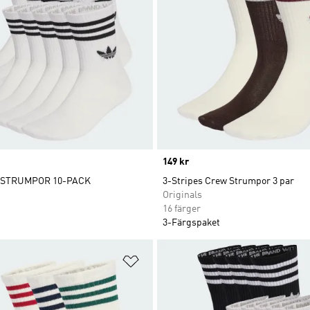
Price
149 kr
 STRUMPOR 10-PACK
3-Stripes Crew Strumpor 3 par
Originals
16 färger
3-Färgspaket
nskelistan
Lägg till på önskelistan