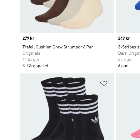
Price
279 kr
Price
249 kr
Trefoil Cushion Crew Strumpor 6 Par
3-Stripes 
Originals
Barn Origi
11 färger
6 färger
3-Färgspaket
6 par
Lägg till på ö