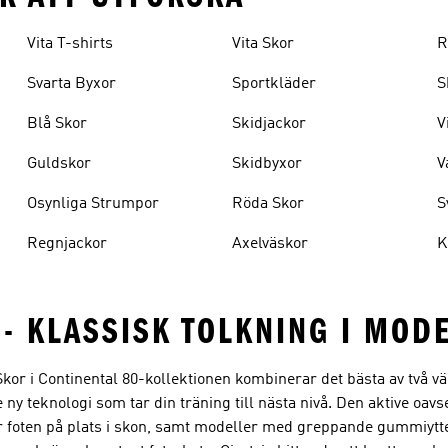
Vita T-shirts
Vita Skor
R
Svarta Byxor
Sportkläder
S
Blå Skor
Skidjackor
V
Guldskor
Skidbyxor
V
Osynliga Strumpor
Röda Skor
S
Regnjackor
Axelväskor
K
 - KLASSISK TOLKNING I MOD
Skor i Continental 80-kollektionen kombinerar det bästa av två v
ny teknologi som tar din träning till nästa nivå. Den aktive oavse
r foten på plats i skon, samt modeller med greppande gummiytte