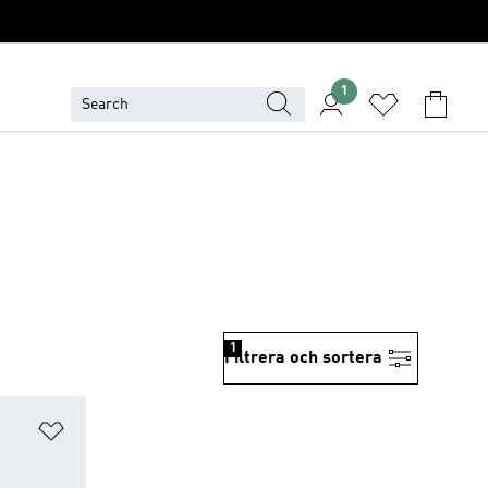
1
1
Filtrera och sortera
Lägg till på önskelistan