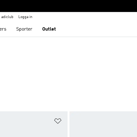
adiclub
Logga in
ers
Sporter
Outlet
nskelistan
Lägg till på önskelistan