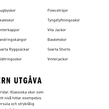
ugbyskor
Fleecetröjor
kateskor
Tyngdlyftningsskor
interkappor
Vita Jackor
andringskängor
Basketskor
varta Ryggsäckar
Svarta Shorts
lättringsskor
Vinterjackor
ERN UTGÅVA
ärldar. Klassiska skor som
tt nivå hittar exempelvis
rsula och stryktålig