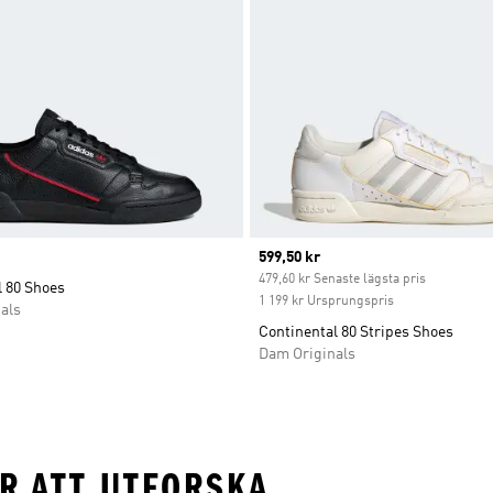
Current price
599,50 kr
479,60 kr Senaste lägsta pris
l 80 Shoes
1 199 kr Ursprungspris
als
Continental 80 Stripes Shoes
Dam Originals
R ATT UTFORSKA