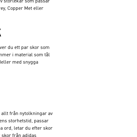
 av storlekar som passar
rey, Copper Met eller
K
ver du ett par skor som
ommer i material som tål
odeller med snygga
 allt från nytolkningar av
pens storhetstid, passar
 ord, letar du efter skor
 skor från adidas