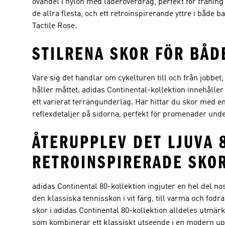
ovandel i nylon med läderöverdrag, perfekt för träning 
de allra flesta, och ett retroinspirerande yttre i både
Tactile Rose.
STILRENA SKOR FÖR BÅD
Vare sig det handlar om cykelturen till och från jobbe
håller måttet. adidas Continental-kollektion innehåller
ett varierat terrängunderlag. Här hittar du skor med 
reflexdetaljer på sidorna, perfekt för promenader und
ÅTERUPPLEV DET LJUVA 
RETROINSPIRERADE SKO
adidas Continental 80-kollektion ingjuter en hel del nos
den klassiska tennisskon i vit färg, till varma och fodr
skor i adidas Continental 80-kollektion alldeles utmärk
som kombinerar ett klassiskt utseende i en modern uppl