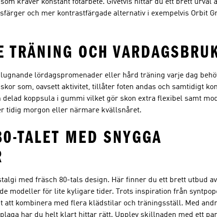
som kräver konstant fotarbete. Givetvis hittar du ett brett urval
 basfärger och mer kontrastfärgade alternativ i exempelvis Orbit G
E TRÄNING OCH VARDAGSBRU
t, lugnande lördagspromenader eller hård träning varje dag behö
 skor som, oavsett aktivitet, tillåter foten andas och samtidigt k
en delad koppsula i gummi vilket gör skon extra flexibel samt m
er tidig morgon eller närmare kvällsnåret.
80-TALET MED SNYGGA
R
talgi med fräsch 80-tals design. Här finner du ett brett utbud av
ade modeller för lite kyligare tider. Trots inspiration från syntpo
t att kombinera med flera klädstilar och träningsställ. Med andra
aga har du helt klart hittar rätt. Upplev skillnaden med ett par