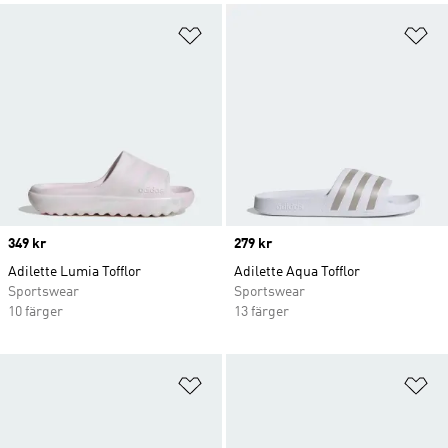
Lägg till på önskelistan
Lä
Price
349 kr
Price
279 kr
Adilette Lumia Tofflor
Adilette Aqua Tofflor
Sportswear
Sportswear
10 färger
13 färger
Lägg till på önskelistan
Lä