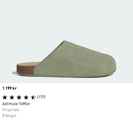
Price
1 199 kr
(177)
Adimule Tofflor
Originals
8 färger