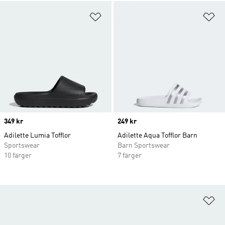
Lägg till på önskelistan
Lä
Price
349 kr
Price
249 kr
Adilette Lumia Tofflor
Adilette Aqua Tofflor Barn
Sportswear
Barn Sportswear
10 färger
7 färger
Lä