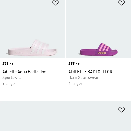
Lägg till på önskelistan
Lä
Price
279 kr
Price
299 kr
Adilette Aqua Badtofflor
ADILETTE BADTOFFLOR
Sportswear
Barn Sportswear
9 färger
6 färger
Lä