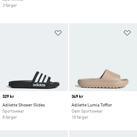
3 färger
Lägg till på önskelistan
Lä
Price
329 kr
Price
349 kr
Adilette Shower Slides
Adilette Lumia Tofflor
Sportswear
Dam Sportswear
8 färger
10 färger