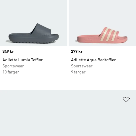
Price
349 kr
Price
279 kr
Adilette Lumia Tofflor
Adilette Aqua Badtofflor
Sportswear
Sportswear
10 färger
9 färger
Lä