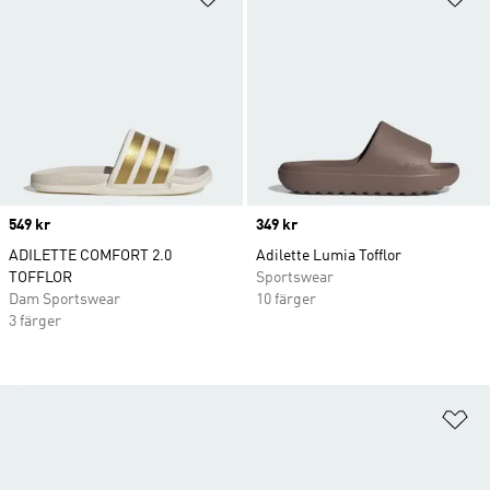
Price
549 kr
Price
349 kr
ADILETTE COMFORT 2.0
Adilette Lumia Tofflor
TOFFLOR
Sportswear
Dam Sportswear
10 färger
3 färger
Lä