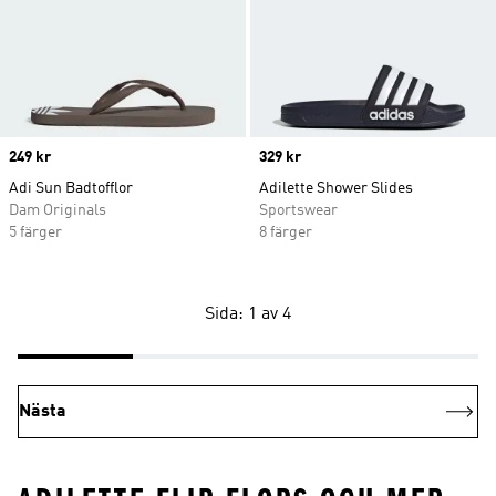
Price
249 kr
Price
329 kr
Adi Sun Badtofflor
Adilette Shower Slides
Dam Originals
Sportswear
5 färger
8 färger
Sida: 1 av 4
Nästa