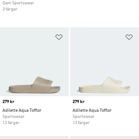
Dam Sportswear
3 färger
Lägg till på önskelistan
Lä
Price
279 kr
Price
279 kr
Adilette Aqua Tofflor
Adilette Aqua Tofflor
Sportswear
Sportswear
13 färger
13 färger