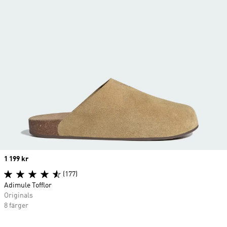
Price
1 199 kr
(177)
Adimule Tofflor
Originals
8 färger