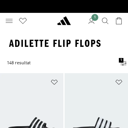
1
ADILETTE FLIP FLOPS
1
148 resultat
Lägg till på önskelistan
Lä