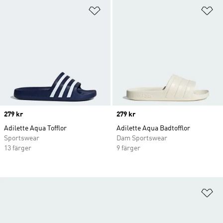
Lägg till på önskelistan
Lä
Price
279 kr
Price
279 kr
Adilette Aqua Tofflor
Adilette Aqua Badtofflor
Sportswear
Dam Sportswear
13 färger
9 färger
Lä