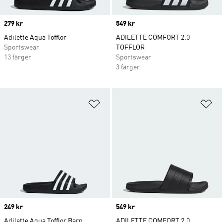
Price
279 kr
Price
549 kr
Adilette Aqua Tofflor
ADILETTE COMFORT 2.0
Sportswear
TOFFLOR
13 färger
Sportswear
3 färger
Lägg till på önskelistan
Lä
Price
249 kr
Price
549 kr
Adilette Aqua Tofflor Barn
ADILETTE COMFORT 2.0