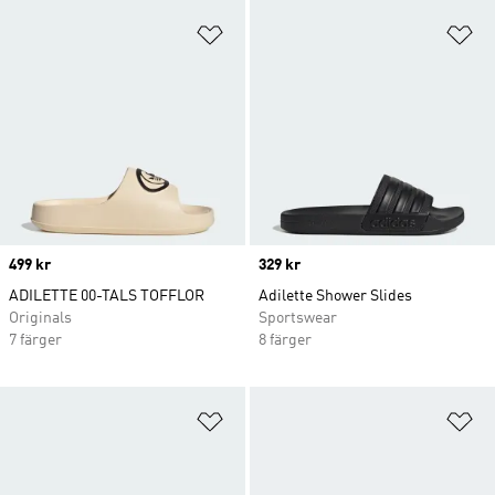
Lägg till på önskelistan
Lä
Price
499 kr
Price
329 kr
ADILETTE 00-TALS TOFFLOR
Adilette Shower Slides
Originals
Sportswear
7 färger
8 färger
Lägg till på önskelistan
Lä