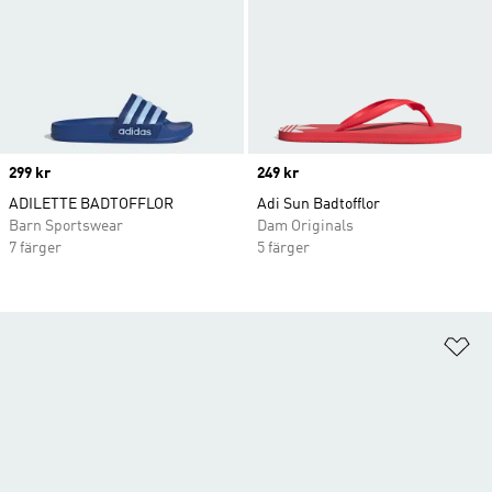
Price
299 kr
Price
249 kr
ADILETTE BADTOFFLOR
Adi Sun Badtofflor
Barn Sportswear
Dam Originals
7 färger
5 färger
Lä