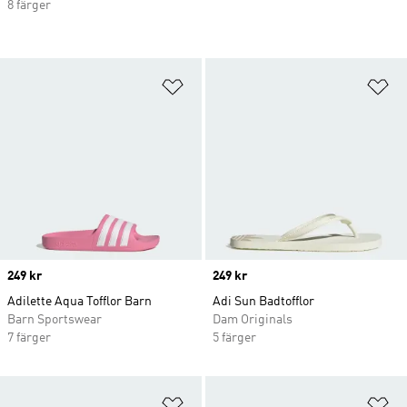
8 färger
Lägg till på önskelistan
Lä
Price
249 kr
Price
249 kr
Adilette Aqua Tofflor Barn
Adi Sun Badtofflor
Barn Sportswear
Dam Originals
7 färger
5 färger
Lägg till på önskelistan
Lä