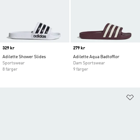
Price
329 kr
Price
279 kr
Adilette Shower Slides
Adilette Aqua Badtofflor
Sportswear
Dam Sportswear
8 färger
9 färger
Lä