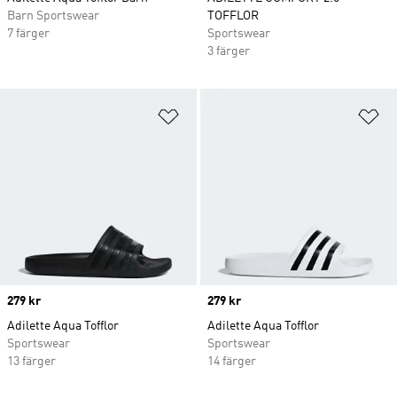
Barn Sportswear
TOFFLOR
7 färger
Sportswear
3 färger
Lägg till på önskelistan
Lä
Price
279 kr
Price
279 kr
Adilette Aqua Tofflor
Adilette Aqua Tofflor
Sportswear
Sportswear
13 färger
14 färger