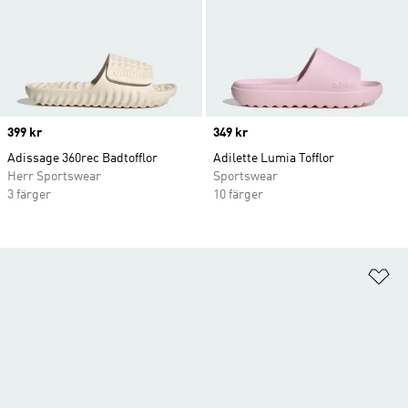
Price
399 kr
Price
349 kr
Adissage 360rec Badtofflor
Adilette Lumia Tofflor
Herr Sportswear
Sportswear
3 färger
10 färger
Lä