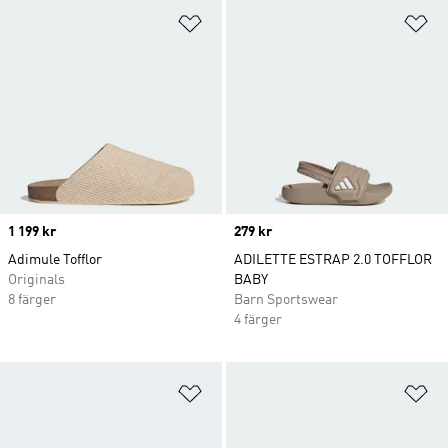
Lägg till på önskelistan
Lä
Price
1 199 kr
Price
279 kr
Adimule Tofflor
ADILETTE ESTRAP 2.0 TOFFLOR
Originals
BABY
8 färger
Barn Sportswear
4 färger
Lägg till på önskelistan
Lä