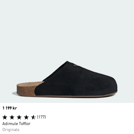
Price
1 199 kr
(177)
Adimule Tofflor
Originals