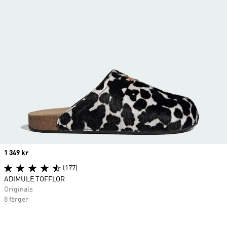
Price
1 349 kr
(177)
ADIMULE TOFFLOR
Originals
8 färger