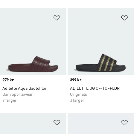
Lägg till på önskelistan
Lä
Price
279 kr
Price
399 kr
Adilette Aqua Badtofflor
ADILETTE OG CF-TOFFLOR
Dam Sportswear
Originals
9 färger
3 färger
Lägg till på önskelistan
Lä