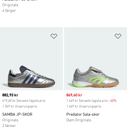
Originals
4 färger
Lägg till på önskelistan
Lä
Current price
882,93 kr
Sale price
869,40 kr
619,60 kr Senaste lägsta pris
1 449 kr Senaste lägsta pris
-40%
Discou
1 549 kr Ursprungspris
1 449 kr Ursprungspris
SAMBA JP-SKOR
Predator Sala-skor
Originals
Dam Originals
2 färger