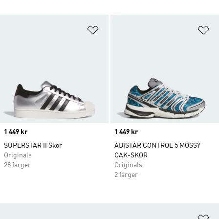
Lägg till på önskelistan
Lä
Price
1 449 kr
Price
1 449 kr
SUPERSTAR II Skor
ADISTAR CONTROL 5 MOSSY
Originals
OAK-SKOR
28 färger
Originals
2 färger
Lä