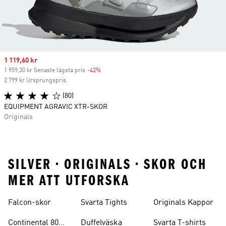
Sale price
1 119,60 kr
1 959,30 kr Senaste lägsta pris
-42%
Discount
2 799 kr Ursprungspris
(80)
EQUIPMENT AGRAVIC XTR-SKOR
Originals
SILVER • ORIGINALS • SKOR OCH
MER ATT UTFORSKA
Falcon-skor
Svarta Tights
Originals Kappor
Continental 80
Duffelväska
Svarta T-shirts