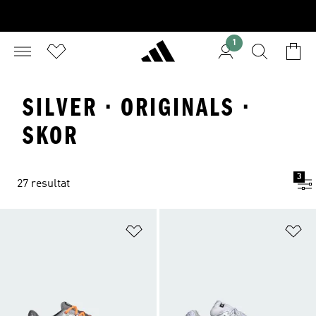
1
SILVER · ORIGINALS ·
SKOR
3
27 resultat
Lägg till på önskelistan
Lä