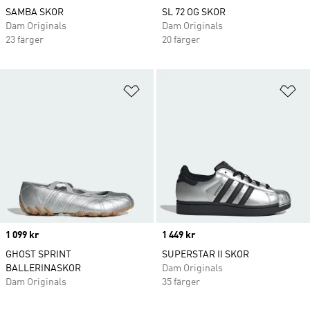
SAMBA SKOR
SL 72 OG SKOR
Dam Originals
Dam Originals
23 färger
20 färger
Lägg till på önskelistan
Lä
Price
1 099 kr
Price
1 449 kr
GHOST SPRINT
SUPERSTAR II SKOR
BALLERINASKOR
Dam Originals
Dam Originals
35 färger