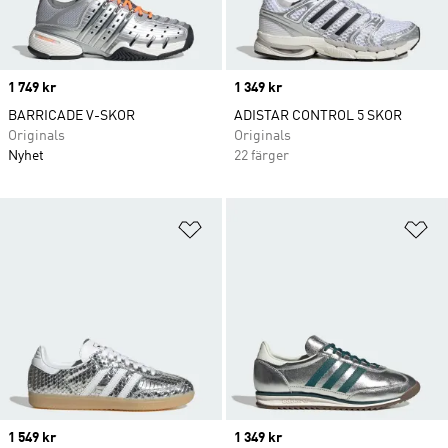
Price
1 749 kr
Price
1 349 kr
BARRICADE V-SKOR
ADISTAR CONTROL 5 SKOR
Originals
Originals
Nyhet
22 färger
Lägg till på önskelistan
Lä
Price
1 549 kr
Price
1 349 kr