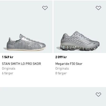
Lägg till på önskelistan
Lä
Price
1 549 kr
Price
2 099 kr
STAN SMITH LO PRO SKOR
Megaride F50 Skor
Originals
Originals
6 färger
8 färger
Lä