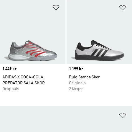
Lägg till på önskelistan
Lä
Price
1 449 kr
Price
1 199 kr
ADIDAS X COCA-COLA
Puig Samba Skor
PREDATOR SALA SKOR
Originals
Originals
2 färger
Lä