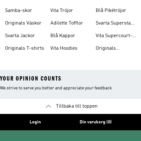
Skor
Samba-skor
Vita Tröjor
Blå Pikétröjor
Originals Väskor
Adilette Tofflor
Svarta Superstar-
skor
Svarta Jackor
Blå Kappor
Vita Supercourt-
skor
Originals T-shirts
Vita Hoodies
Originals
Träningsoveraller
YOUR OPINION COUNTS
We strive to serve you better and appreciate your feedback
Tillbaka till toppen
Login
Din varukorg (0)