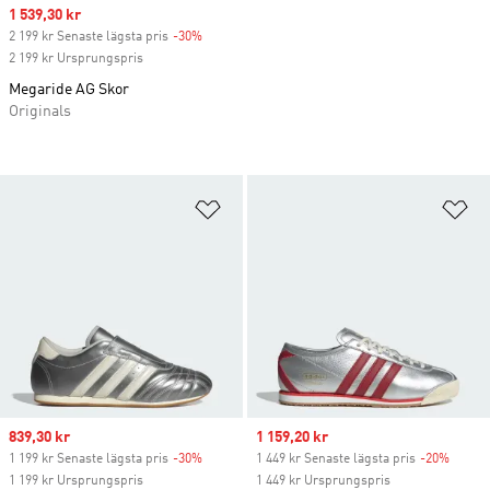
Sale price
1 539,30 kr
2 199 kr Senaste lägsta pris
-30%
Discount
2 199 kr Ursprungspris
Megaride AG Skor
Originals
Lägg till på önskelistan
Lä
Sale price
839,30 kr
Sale price
1 159,20 kr
1 199 kr Senaste lägsta pris
-30%
Discount
1 449 kr Senaste lägsta pris
-20%
Discou
1 199 kr Ursprungspris
1 449 kr Ursprungspris