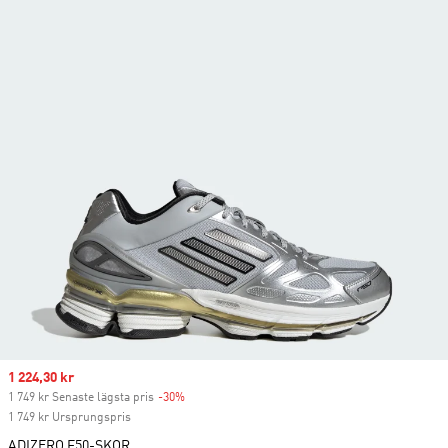
Sale price
1 224,30 kr
1 749 kr Senaste lägsta pris
-30%
Discount
1 749 kr Ursprungspris
ADIZERO F50-SKOR