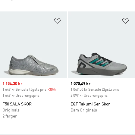
Lägg till på önskelistan
Lä
Sale price
1 154,30 kr
Current price
1 070,49 kr
1 649 kr Senaste lägsta pris
-30%
Discount
1 049,50 kr Senaste lägsta pris
1 649 kr Ursprungspris
2 099 kr Ursprungspris
F50 SALA SKOR
EQT Takumi Sen Skor
Originals
Dam Originals
2 färger