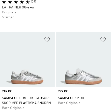
(25)
LA TRAINER OG-skor
Originals
5 färger
Lägg till på önskelistan
Lä
Price
749 kr
Price
799 kr
SAMBA OG COMFORT CLOSURE
SAMBA OG SKOR
SKOR MED ELASTISKA SNÖREN
Barn Originals
Barn Originals