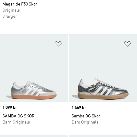
Megaride F50 Skor
Originals
8 färger
Lägg till på önskelistan
Lä
Price
1 099 kr
Price
1 449 kr
SAMBA OG SKOR
Samba OG Skor
Barn Originals
Dam Originals