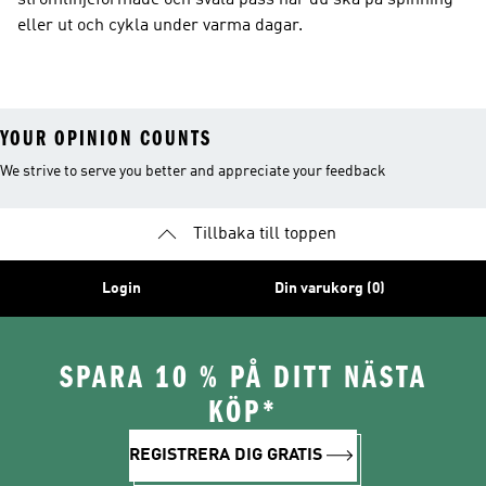
strömlinjeformade och svala pass när du ska på spinning
eller ut och cykla under varma dagar.
YOUR OPINION COUNTS
We strive to serve you better and appreciate your feedback
Tillbaka till toppen
Login
Din varukorg (0)
SPARA 10 % PÅ DITT NÄSTA
KÖP*
REGISTRERA DIG GRATIS