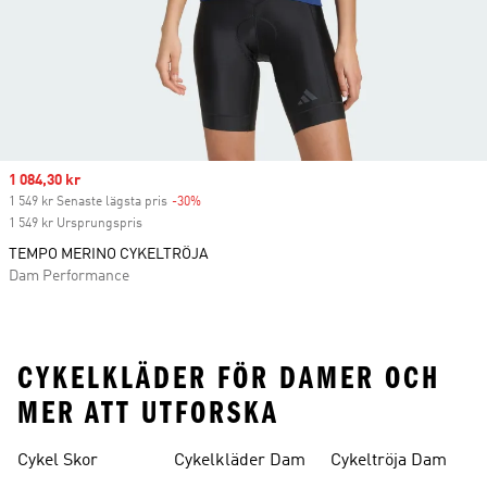
Sale price
1 084,30 kr
1 549 kr Senaste lägsta pris
-30%
Discount
1 549 kr Ursprungspris
TEMPO MERINO CYKELTRÖJA
Dam Performance
CYKELKLÄDER FÖR DAMER OCH
MER ATT UTFORSKA
Cykel Skor
Cykelkläder Dam
Cykeltröja Dam