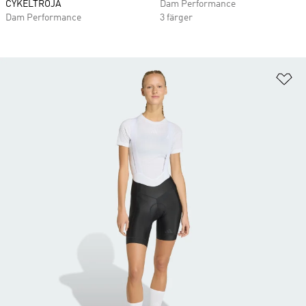
CYKELTRÖJA
Dam Performance
Dam Performance
3 färger
Lä