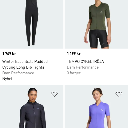
Price
1 749 kr
Price
1 199 kr
Winter Essentials Padded
TEMPO CYKELTRÖJA
Cycling Long Bib Tights
Dam Performance
Dam Performance
3 färger
Nyhet
Lägg till på önskelistan
Lä