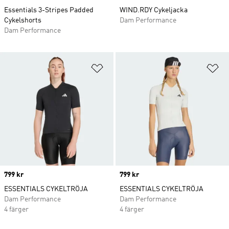
Essentials 3-Stripes Padded
WIND.RDY Cykeljacka
Cykelshorts
Dam Performance
Dam Performance
Lägg till på önskelistan
Lä
Price
799 kr
Price
799 kr
ESSENTIALS CYKELTRÖJA
ESSENTIALS CYKELTRÖJA
Dam Performance
Dam Performance
4 färger
4 färger