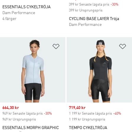
399 kr Senaste lägsta pris
-30%
Discoun
ESSENTIALS CYKELTRÖJA
399 kr Ursprungspris
Dam Performance
4 färger
CYCLING BASE LAYER Tröja
Dam Performance
Lägg till på önskelistan
Lä
Sale price
664,30 kr
Sale price
719,40 kr
949 kr Senaste lägsta pris
-30%
Discount
1 199 kr Senaste lägsta pris
-40%
Discou
949 kr Ursprungspris
1 199 kr Ursprungspris
ESSENTIALS MORPH GRAPHIC
TEMPO CYKELTRÖJA