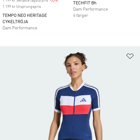
1 199 kr Senaste lägsta pris
-35%
Discount
TECHFIT Bh
1 199 kr Ursprungspris
Dam Performance
TEMPO NEO HERITAGE
4 färger
CYKELTRÖJA
Dam Performance
Lä