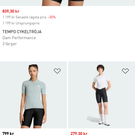
Sale price
839,30 kr
1 199 kr Senaste lägsta pris
-30%
Discount
1 199 kr Ursprungspris
TEMPO CYKELTRÖJA
Dam Performance
3 färger
Lägg till på önskelistan
Lä
Price
799 kr
Sale price
279,30 kr