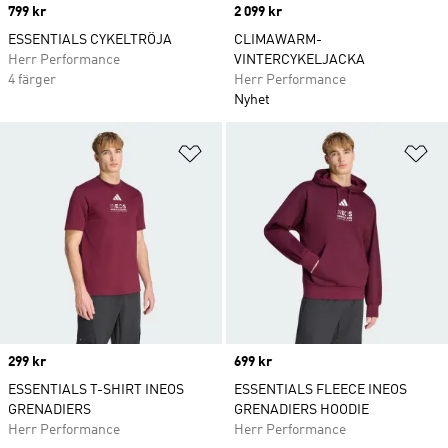
Price
799 kr
Price
2 099 kr
ESSENTIALS CYKELTRÖJA
CLIMAWARM-
Herr Performance
VINTERCYKELJACKA
4 färger
Herr Performance
Nyhet
Lägg till på önskelistan
Lä
Price
299 kr
Price
699 kr
ESSENTIALS T-SHIRT INEOS
ESSENTIALS FLEECE INEOS
GRENADIERS
GRENADIERS HOODIE
Herr Performance
Herr Performance