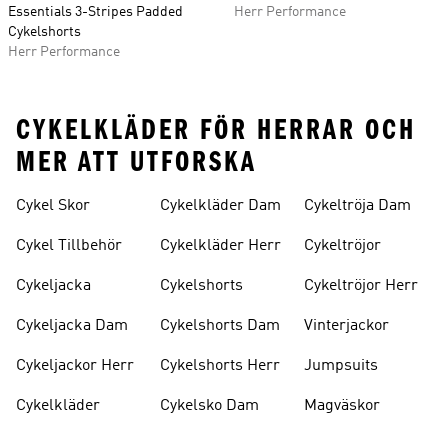
Essentials 3-Stripes Padded
Herr Performance
Cykelshorts
Herr Performance
CYKELKLÄDER FÖR HERRAR OCH
MER ATT UTFORSKA
Cykel Skor
Cykelkläder Dam
Cykeltröja Dam
Cykel Tillbehör
Cykelkläder Herr
Cykeltröjor
Cykeljacka
Cykelshorts
Cykeltröjor Herr
Cykeljacka Dam
Cykelshorts Dam
Vinterjackor
Cykeljackor Herr
Cykelshorts Herr
Jumpsuits
Cykelkläder
Cykelsko Dam
Magväskor