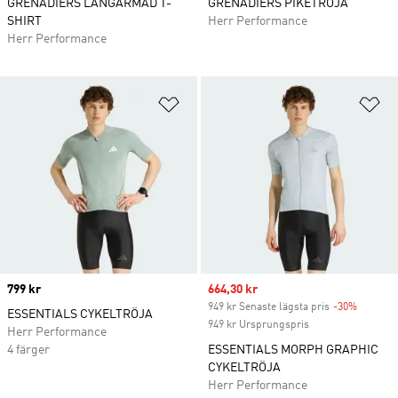
GRENADIERS LÅNGÄRMAD T-
GRENADIERS PIKÉTRÖJA
SHIRT
Herr Performance
Herr Performance
Lägg till på önskelistan
Lä
Price
799 kr
Sale price
664,30 kr
949 kr Senaste lägsta pris
-30%
Discoun
ESSENTIALS CYKELTRÖJA
949 kr Ursprungspris
Herr Performance
4 färger
ESSENTIALS MORPH GRAPHIC
CYKELTRÖJA
Herr Performance