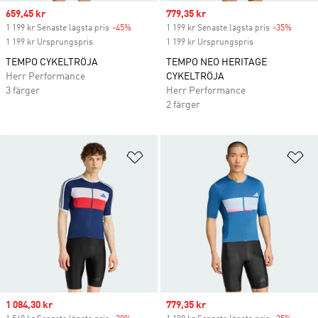
Sale price
659,45 kr
Sale price
779,35 kr
1 199 kr Senaste lägsta pris
-45%
Discount
1 199 kr Senaste lägsta pris
-35%
Discou
1 199 kr Ursprungspris
1 199 kr Ursprungspris
TEMPO CYKELTRÖJA
TEMPO NEO HERITAGE
Herr Performance
CYKELTRÖJA
3 färger
Herr Performance
2 färger
Lägg till på önskelistan
Lä
Sale price
1 084,30 kr
Sale price
779,35 kr