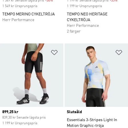
1 549 kr Senaste lägsta pris
-30%
Discount
1 199 kr Senaste lägsta pris
-35%
Discou
1 549 kr Ursprungspris
1 199 kr Ursprungspris
TEMPO MERINO CYKELTRÖJA
TEMPO NEO HERITAGE
Herr Performance
CYKELTRÖJA
Herr Performance
2 färger
Lägg till på önskelistan
Lä
Current price
899,25 kr
Slutsåld
839,30 kr Senaste lägsta pris
Essentials 3-Stripes Light In
1 199 kr Ursprungspris
Motion Graphic-tröja