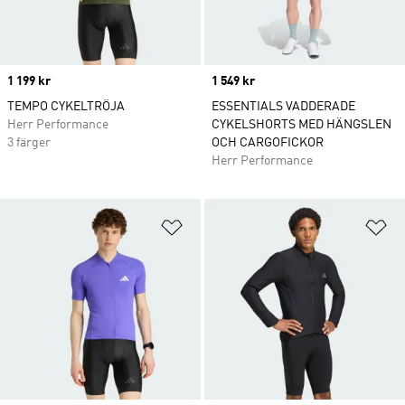
Price
1 199 kr
Price
1 549 kr
TEMPO CYKELTRÖJA
ESSENTIALS VADDERADE
Herr Performance
CYKELSHORTS MED HÄNGSLEN
3 färger
OCH CARGOFICKOR
Herr Performance
Lägg till på önskelistan
Lä