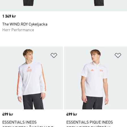
Price
1 349 kr
The WIND.RDY Cykeljacka
Herr Performance
Lägg till på önskelistan
Lä
Price
499 kr
Price
499 kr
ESSENTIALS INEOS
ESSENTIALS PIQUE INEOS