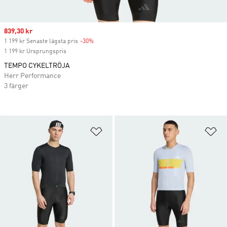
Sale price
839,30 kr
1 199 kr Senaste lägsta pris
-30%
Discount
1 199 kr Ursprungspris
TEMPO CYKELTRÖJA
Herr Performance
3 färger
Lägg till på önskelistan
Lä