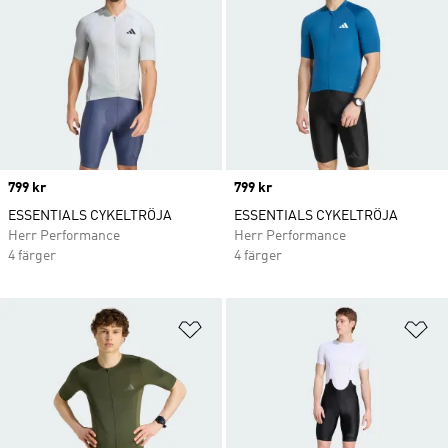
Price
799 kr
Price
799 kr
ESSENTIALS CYKELTRÖJA
ESSENTIALS CYKELTRÖJA
Herr Performance
Herr Performance
4 färger
4 färger
Lägg till på önskelistan
Lä