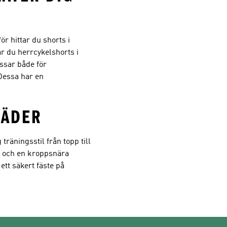
r hittar du shorts i
r du herrcykelshorts i
ssar både för
Dessa har en
LÄDER
träningsstil från topp till
d och en kroppsnära
tt säkert fäste på