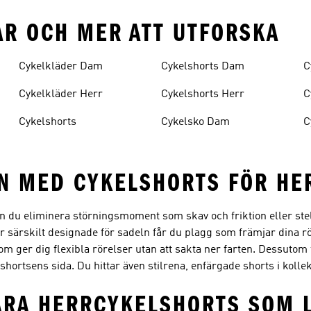
AR OCH MER ATT UTFORSKA
Cykelkläder Dam
Cykelshorts Dam
C
Cykelkläder Herr
Cykelshorts Herr
C
Cykelshorts
Cykelsko Dam
C
EN MED CYKELSHORTS FÖR HE
n du eliminera störningsmoment som skav och friktion eller stela
 särskilt designade för sadeln får du plagg som främjar dina rör
om ger dig flexibla rörelser utan att sakta ner farten. Dessutom
hortsens sida. Du hittar även stilrena, enfärgade shorts i kolle
VÅRA HERRCYKELSHORTS SOM 