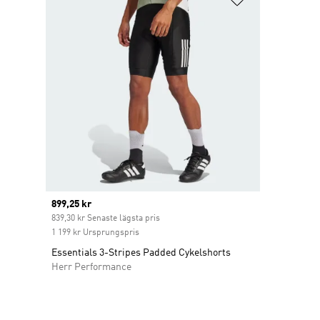
Current price
899,25 kr
839,30 kr Senaste lägsta pris
1 199 kr Ursprungspris
Essentials 3-Stripes Padded Cykelshorts
Herr Performance