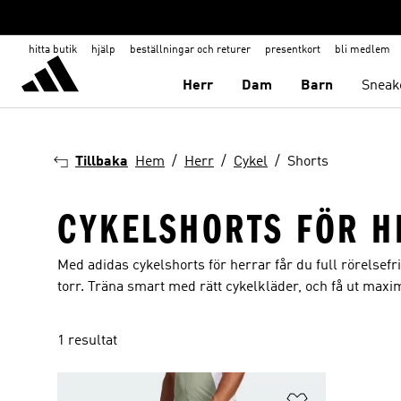
hitta butik
hjälp
beställningar och returer
presentkort
bli medlem
Herr
Dam
Barn
Sneak
Tillbaka
Hem
Herr
Cykel
Shorts
CYKELSHORTS FÖR H
Med adidas cykelshorts för herrar får du full rörelsefr
torr. Träna smart med rätt cykelkläder, och få ut maxi
1 resultat
Lägg till på ö