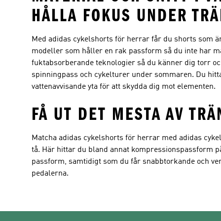
HÅLLA FOKUS UNDER TR
Med adidas cykelshorts för herrar får du shorts som är 
modeller som håller en rak passform så du inte har mat
fuktabsorberande teknologier så du känner dig torr oc
spinningpass och cykelturer under sommaren. Du hittar
vattenavvisande yta för att skydda dig mot elementen.
FÅ UT DET MESTA AV TR
Matcha adidas cykelshorts för herrar med adidas cykelklä
tå. Här hittar du bland annat kompressionspassform 
passform, samtidigt som du får snabbtorkande och venti
pedalerna.