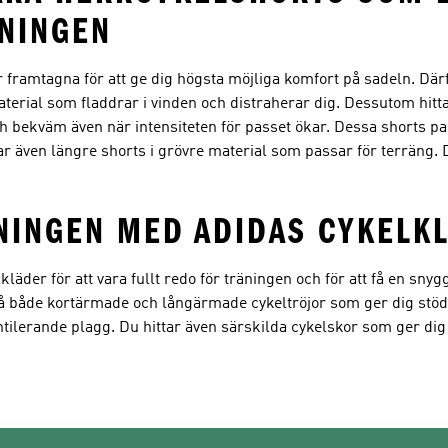
ÄNINGEN
framtagna för att ge dig högsta möjliga komfort på sadeln. Därfö
erial som fladdrar i vinden och distraherar dig. Dessutom hitta
h bekväm även när intensiteten för passet ökar. Dessa shorts pa
 även längre shorts i grövre material som passar för terräng. 
ÄNINGEN MED ADIDAS CYKELK
der för att vara fullt redo för träningen och för att få en snygg 
på både kortärmade och långärmade cykeltröjor som ger dig stö
lerande plagg. Du hittar även särskilda cykelskor som ger dig e