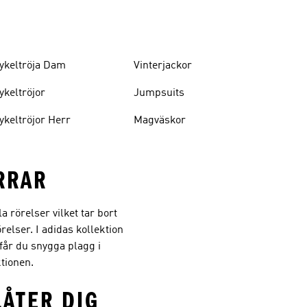
ykeltröja Dam
Vinterjackor
ykeltröjor
Jumpsuits
ykeltröjor Herr
Magväskor
RRAR
 rörelser vilket tar bort
elser. I adidas kollektion
 får du snygga plagg i
ktionen.
LÅTER DIG