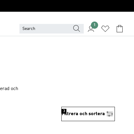
1
lerad och
3
Filtrera och sortera