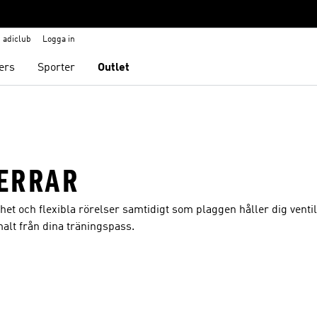
adiclub
Logga in
ers
Sporter
Outlet
ERRAR
ihet och flexibla rörelser samtidigt som plaggen håller dig venti
malt från dina träningspass.
nskelistan