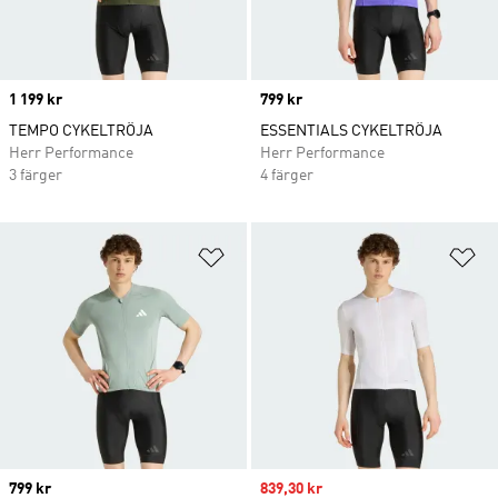
Price
1 199 kr
Price
799 kr
TEMPO CYKELTRÖJA
ESSENTIALS CYKELTRÖJA
Herr Performance
Herr Performance
3 färger
4 färger
Lägg till på önskelistan
Lä
Price
799 kr
Sale price
839,30 kr