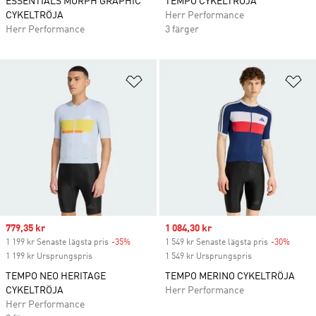
ESSENTIALS MORPH GRAPHIC
TEMPO CYKELTRÖJA
CYKELTRÖJA
Herr Performance
Herr Performance
3 färger
Lägg till på önskelistan
Lä
Sale price
779,35 kr
Sale price
1 084,30 kr
1 199 kr Senaste lägsta pris
-35%
Discount
1 549 kr Senaste lägsta pris
-30%
Discou
1 199 kr Ursprungspris
1 549 kr Ursprungspris
TEMPO NEO HERITAGE
TEMPO MERINO CYKELTRÖJA
CYKELTRÖJA
Herr Performance
Herr Performance