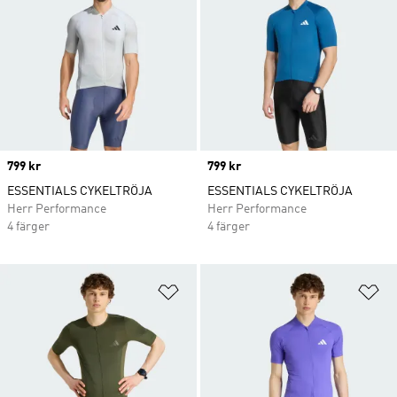
Price
799 kr
Price
799 kr
ESSENTIALS CYKELTRÖJA
ESSENTIALS CYKELTRÖJA
Herr Performance
Herr Performance
4 färger
4 färger
Lägg till på önskelistan
Lä