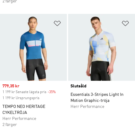
2 färger
Lägg till på önskelistan
Lä
Sale price
779,35 kr
Slutsåld
1 199 kr Senaste lägsta pris
-35%
Discount
Essentials 3-Stripes Light In
1 199 kr Ursprungspris
Motion Graphic-tröja
TEMPO NEO HERITAGE
Herr Performance
CYKELTRÖJA
Herr Performance
2 färger