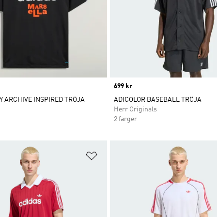
Price
699 kr
 ARCHIVE INSPIRED TRÖJA
ADICOLOR BASEBALL TRÖJA
Herr Originals
2 färger
nskelistan
Lägg till på önskelistan