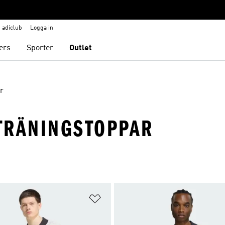
adiclub
Logga in
ers
Sporter
Outlet
r
 TRÄNINGSTOPPAR
nskelistan
Lägg till på önskelistan