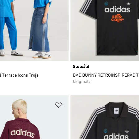
Slutsåld
 Terrace Icons Tröja
BAD BUNNY RETROINSPIRERAD 
Originals
nskelistan
Lägg till på önskelistan