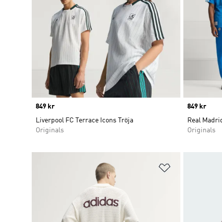
Price
849 kr
Price
849 kr
Liverpool FC Terrace Icons Tröja
Real Madrid
Originals
Originals
Lägg till på ö