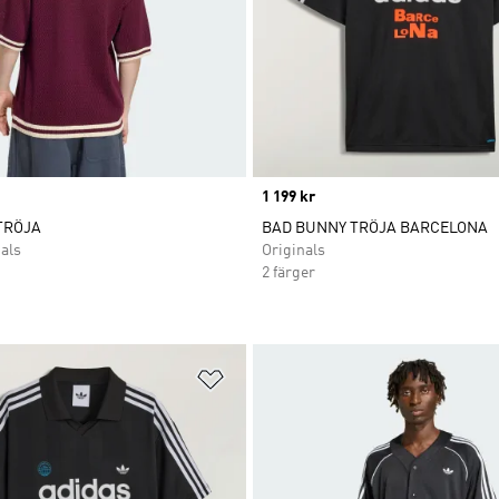
Price
1 199 kr
TRÖJA
BAD BUNNY TRÖJA BARCELONA
als
Originals
2 färger
nskelistan
Lägg till på önskelistan