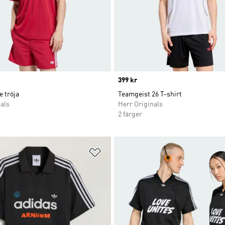
Price
399 kr
 tröja
Teamgeist 26 T-shirt
als
Herr Originals
2 färger
nskelistan
Lägg till på önskelistan