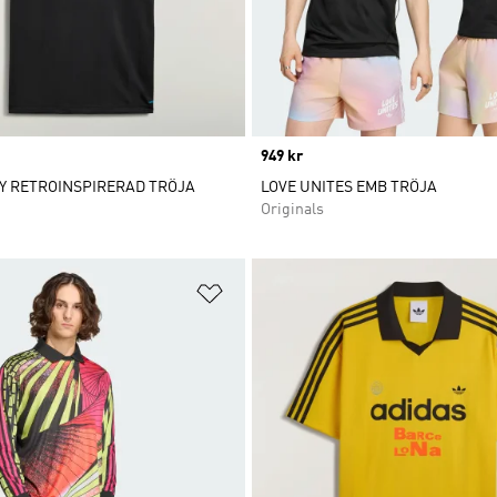
Price
949 kr
Y RETROINSPIRERAD TRÖJA
LOVE UNITES EMB TRÖJA
Originals
nskelistan
Lägg till på önskelistan