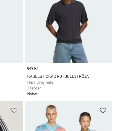
Price
849 kr
KABELSTICKAD FOTBOLLSTRÖJA
Herr Originals
3 färger
Nyhet
Lägg till på önskelistan
Lägg till p