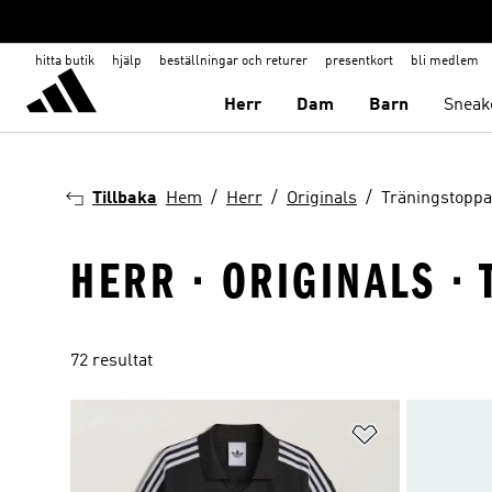
hitta butik
hjälp
beställningar och returer
presentkort
bli medlem
Herr
Dam
Barn
Sneak
Tillbaka
Hem
Herr
Originals
Träningstoppa
HERR · ORIGINALS ·
72 resultat
Lägg till på ö