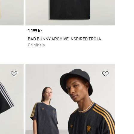
Price
1 199 kr
BAD BUNNY ARCHIVE INSPIRED TRÖJA
Originals
Lägg till på önskelistan
Lägg till p