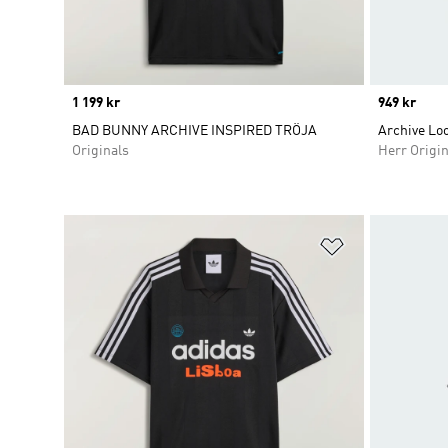
Price
1 199 kr
Price
949 kr
BAD BUNNY ARCHIVE INSPIRED TRÖJA
Archive Loo
Originals
Herr Origin
Lägg till på ö