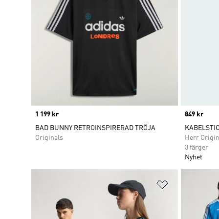
Price
1 199 kr
Price
849 kr
BAD BUNNY RETROINSPIRERAD TRÖJA
KABELSTI
Originals
Herr Origin
3 färger
Nyhet
Lägg till på ö