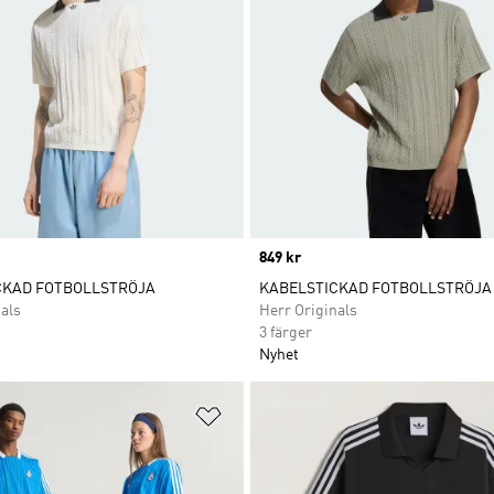
Price
849 kr
CKAD FOTBOLLSTRÖJA
KABELSTICKAD FOTBOLLSTRÖJA
als
Herr Originals
3 färger
Nyhet
nskelistan
Lägg till på önskelistan