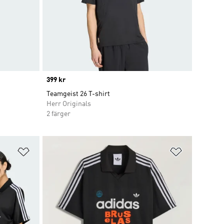
Price
399 kr
Teamgeist 26 T-shirt
Herr Originals
2 färger
Lägg till på önskelistan
Lägg till p