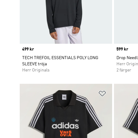
Price
499 kr
Price
599 kr
TECH TREFOIL ESSENTIALS POLY LONG
Drop Needle
SLEEVE tröja
Herr Origin
Herr Originals
2 färger
Lägg till på ö