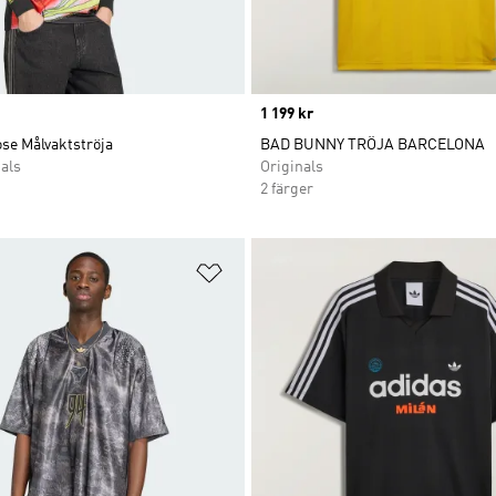
Price
1 199 kr
se Målvaktströja
BAD BUNNY TRÖJA BARCELONA
als
Originals
2 färger
nskelistan
Lägg till på önskelistan