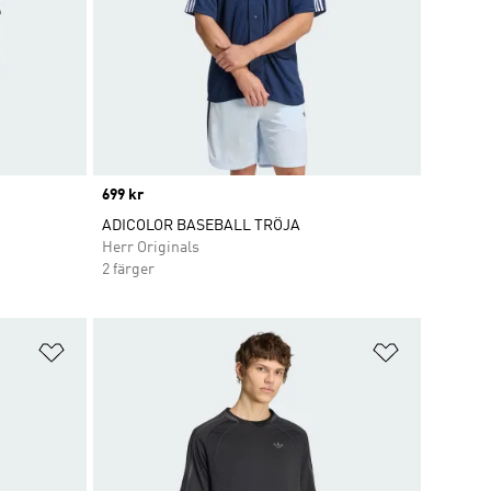
Price
699 kr
ADICOLOR BASEBALL TRÖJA
Herr Originals
2 färger
Lägg till på önskelistan
Lägg till p