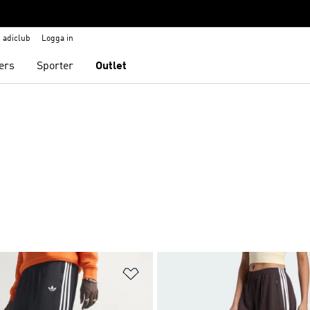
adiclub
Logga in
ers
Sporter
Outlet
nskelistan
Lägg till på önskelistan