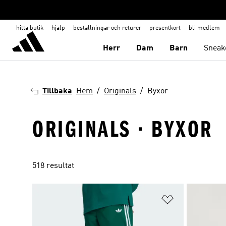
hitta butik
hjälp
beställningar och returer
presentkort
bli medlem
Herr
Dam
Barn
Sneak
Tillbaka
Hem
Originals
Byxor
ORIGINALS · BYXOR
518 resultat
Lägg till på ö