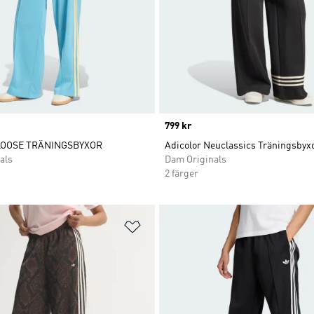
Price
799 kr
LOOSE TRÄNINGSBYXOR
Adicolor Neuclassics Träningsbyx
als
Dam Originals
2 färger
nskelistan
Lägg till på önskelistan