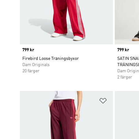
Price
799 kr
Price
799 kr
Firebird Loose Träningsbyxor
SATIN SNA
Dam Originals
TRÄNINGS
20 färger
Dam Origin
2 färger
Lägg till på ö