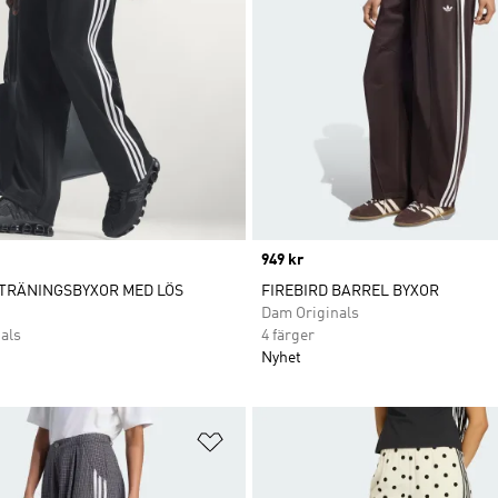
Price
949 kr
TRÄNINGSBYXOR MED LÖS
FIREBIRD BARREL BYXOR
Dam Originals
als
4 färger
Nyhet
nskelistan
Lägg till på önskelistan