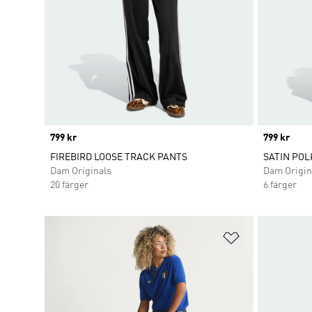
Price
799 kr
Price
799 kr
FIREBIRD LOOSE TRACK PANTS
SATIN POL
Dam Originals
Dam Origin
20 färger
6 färger
Lägg till på ö