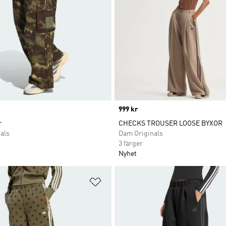
Price
999 kr
r
CHECKS TROUSER LOOSE BYXOR
als
Dam Originals
3 färger
Nyhet
nskelistan
Lägg till på önskelistan