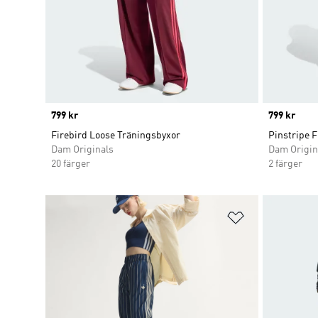
Price
799 kr
Price
799 kr
Firebird Loose Träningsbyxor
Pinstripe F
Dam Originals
Dam Origin
20 färger
2 färger
Lägg till på ö