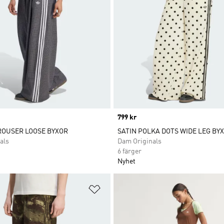
Price
799 kr
ROUSER LOOSE BYXOR
SATIN POLKA DOTS WIDE LEG BY
als
Dam Originals
6 färger
Nyhet
nskelistan
Lägg till på önskelistan