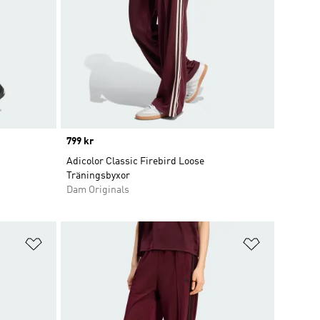
Price
799 kr
Adicolor Classic Firebird Loose
Träningsbyxor
Dam Originals
Lägg till på önskelistan
Lägg till p