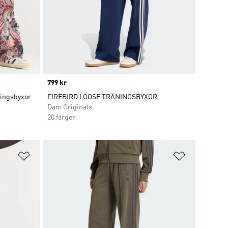
Price
799 kr
ningsbyxor
FIREBIRD LOOSE TRÄNINGSBYXOR
Dam Originals
20 färger
Lägg till på önskelistan
Lägg till p