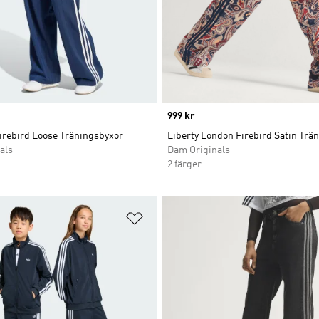
Price
999 kr
irebird Loose Träningsbyxor
Liberty London Firebird Satin Trä
als
Dam Originals
2 färger
nskelistan
Lägg till på önskelistan