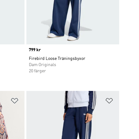
Price
799 kr
Firebird Loose Träningsbyxor
Dam Originals
20 färger
Lägg till på önskelistan
Lägg till p