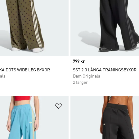
Price
799 kr
KA DOTS WIDE LEG BYXOR
SST 2.0 LÅNGA TRÄNINGSBYXOR
als
Dam Originals
2 färger
nskelistan
Lägg till på önskelistan