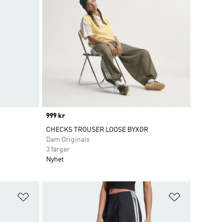
Price
999 kr
CHECKS TROUSER LOOSE BYXOR
Dam Originals
3 färger
Nyhet
Lägg till på önskelistan
Lägg till p