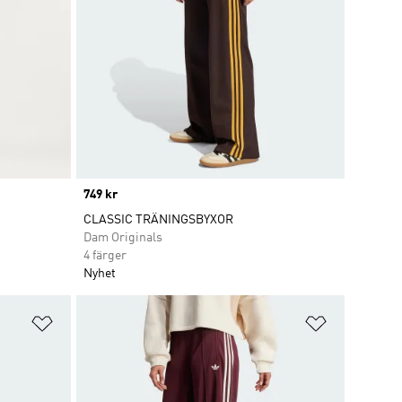
Price
749 kr
CLASSIC TRÄNINGSBYXOR
Dam Originals
4 färger
Nyhet
Lägg till på önskelistan
Lägg till p