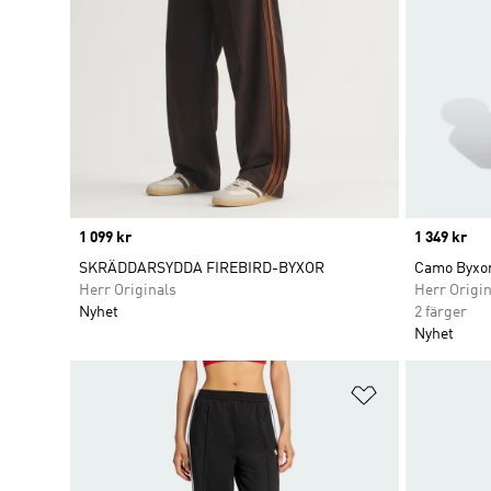
Price
1 099 kr
Price
1 349 kr
SKRÄDDARSYDDA FIREBIRD-BYXOR
Camo Byxo
Herr Originals
Herr Origin
Nyhet
2 färger
Nyhet
Lägg till på ö