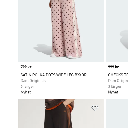
Price
799 kr
Price
999 kr
SATIN POLKA DOTS WIDE LEG BYXOR
CHECKS T
Dam Originals
Dam Origin
6 färger
3 färger
Nyhet
Nyhet
Lägg till på ö