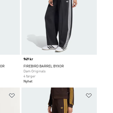
Price
949 kr
XOR
FIREBIRD BARREL BYXOR
Dam Originals
4 färger
Nyhet
Lägg till på önskelistan
Lägg till p