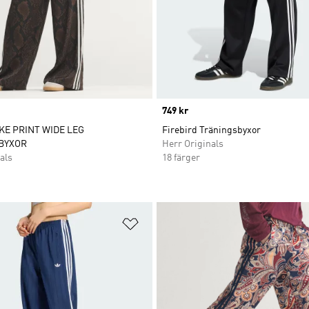
Price
749 kr
KE PRINT WIDE LEG
Firebird Träningsbyxor
BYXOR
Herr Originals
als
18 färger
nskelistan
Lägg till på önskelistan