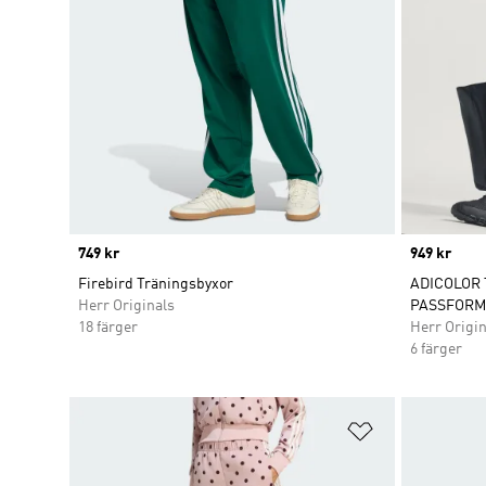
Price
749 kr
Price
949 kr
Firebird Träningsbyxor
ADICOLOR 
Herr Originals
PASSFORM
18 färger
Herr Origin
6 färger
Lägg till på ö