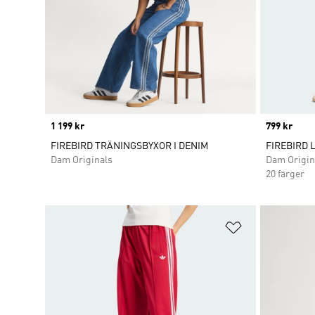
Price
1 199 kr
Price
799 kr
FIREBIRD TRÄNINGSBYXOR I DENIM
FIREBIRD 
Dam Originals
Dam Origin
20 färger
Lägg till på ö