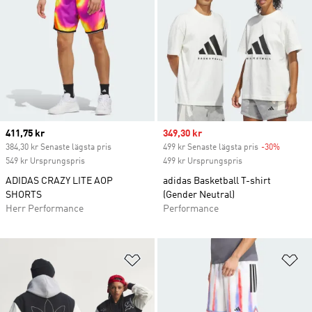
Current price
411,75 kr
Sale price
349,30 kr
384,30 kr Senaste lägsta pris
499 kr Senaste lägsta pris
-30%
Discoun
549 kr Ursprungspris
499 kr Ursprungspris
ADIDAS CRAZY LITE AOP
adidas Basketball T-shirt
SHORTS
(Gender Neutral)
Herr Performance
Performance
Lägg till på önskelistan
Lä