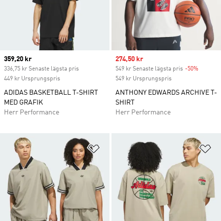
Current price
359,20 kr
Sale price
274,50 kr
336,75 kr Senaste lägsta pris
549 kr Senaste lägsta pris
-50%
Discoun
449 kr Ursprungspris
549 kr Ursprungspris
ADIDAS BASKETBALL T-SHIRT
ANTHONY EDWARDS ARCHIVE T-
MED GRAFIK
SHIRT
Herr Performance
Herr Performance
Lägg till på önskelistan
Lä