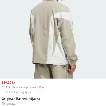
Sale price
839,30 kr
1 199 kr Senaste lägsta pris
-30%
Discount
1 199 kr Ursprungspris
Originals Basketvindjacka
Originals