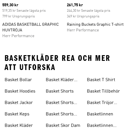
Current price
559,30 kr
Current price
261,75 kr
519,35 kr Senaste lägsta pris
244,30 kr Senaste lägsta pris
799 kr Ursprungspris
349 kr Ursprungspris
ADIDAS BASKETBALL GRAPHIC
Raining Buckets Graphic T-shirt
HUVTRÖJA
Herr Performance
Herr Performance
BASKETKLÄDER REA OCH MER
ATT UTFORSKA
Basket Bollar
Basket Kläder
Basket T Shirt
Rea
Basket Hoodies
Basket Shorts
Basket Tillbehör
Basket Jackor
Basket Shorts
Basket Tröjor
Dam
Barn
Basket Keps
Basket Shorts
Basketlinnen
Herr
Basket Kläder
Basket Skor Dam
Basketlinnen