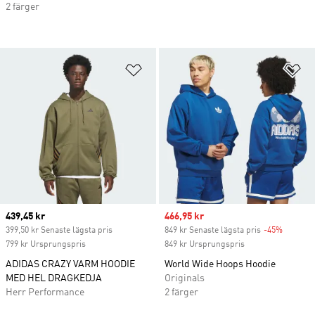
2 färger
Lägg till på önskelistan
Lä
Current price
439,45 kr
Sale price
466,95 kr
399,50 kr Senaste lägsta pris
849 kr Senaste lägsta pris
-45%
Discoun
799 kr Ursprungspris
849 kr Ursprungspris
ADIDAS CRAZY VARM HOODIE
World Wide Hoops Hoodie
MED HEL DRAGKEDJA
Originals
Herr Performance
2 färger