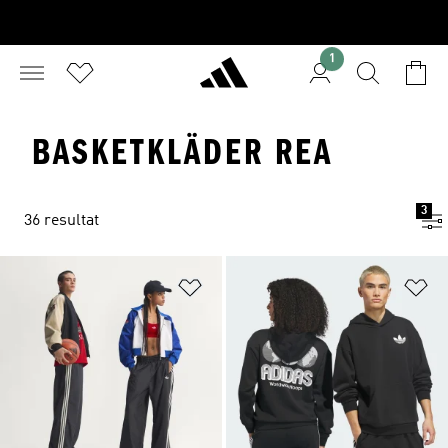
1
BASKETKLÄDER REA
3
36 resultat
Lägg till på önskelistan
Lä