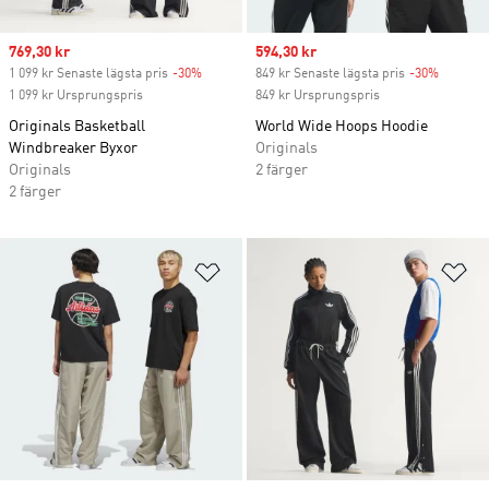
Sale price
769,30 kr
Sale price
594,30 kr
1 099 kr Senaste lägsta pris
-30%
Discount
849 kr Senaste lägsta pris
-30%
Discoun
1 099 kr Ursprungspris
849 kr Ursprungspris
Originals Basketball
World Wide Hoops Hoodie
Windbreaker Byxor
Originals
Originals
2 färger
2 färger
Lägg till på önskelistan
Lä