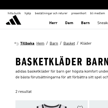
hitta butik
hjälp
beställningar och returer
presentkort
bli medlem
Herr
Dam
Barn
Sneak
Tillbaka
Hem
Barn
Basket
Kläder
BASKETKLÄDER BAR
adidas basketkläder för barn ger högsta komfort under 
de bästa förutsättningarna för att förbättra sitt spel o
2 resultat
Lägg till på ö