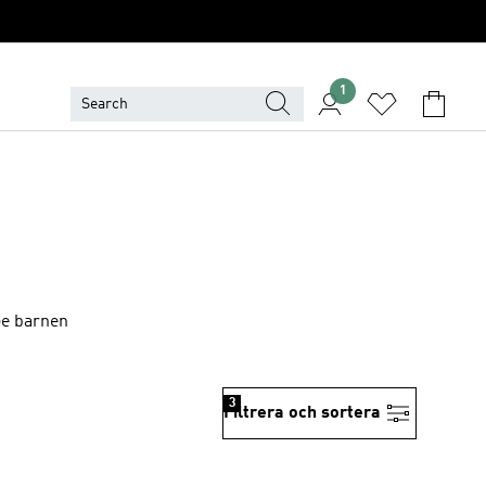
1
 Ge barnen
3
Filtrera och sortera