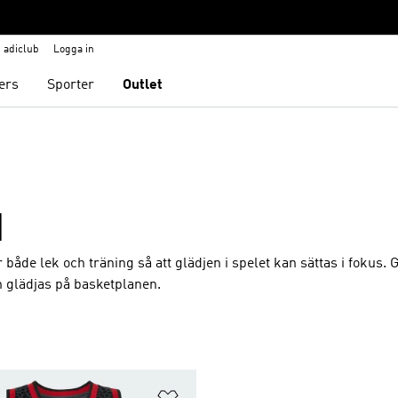
adiclub
Logga in
ers
Sporter
Outlet
N
både lek och träning så att glädjen i spelet kan sättas i fokus.
ch glädjas på basketplanen.
nskelistan
Lägg till på önskelistan