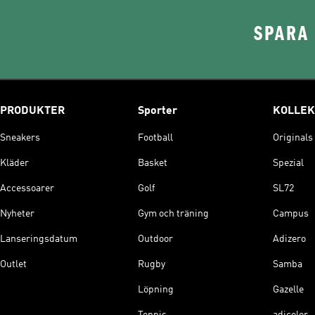
SPARA 
PRODUKTER
Sporter
KOLLEK
Sneakers
Football
Originals
Kläder
Basket
Spezial
Accessoarer
Golf
SL72
Nyheter
Gym och träning
Campus
Lanseringsdatum
Outdoor
Adizero
Outlet
Rugby
Samba
Löpning
Gazelle
Tennis
adicolor