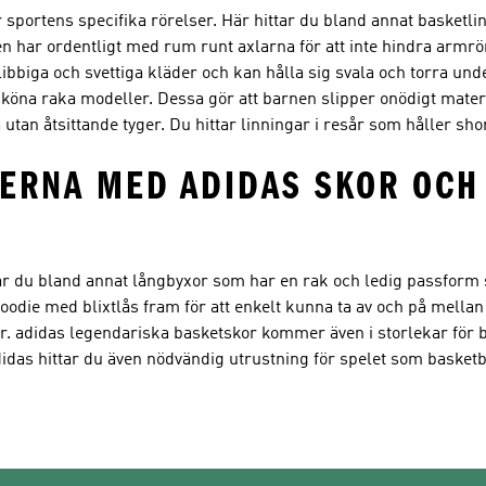
 sportens specifika rörelser. Här hittar du bland annat basketl
en har ordentligt med rum runt axlarna för att inte hindra armr
ibbiga och svettiga kläder och kan hålla sig svala och torra un
sköna raka modeller. Dessa gör att barnen slipper onödigt materi
utan åtsittande tyger. Du hittar linningar i resår som håller sho
ERNA MED ADIDAS SKOR OCH
r du bland annat långbyxor som har en rak och ledig passform 
hoodie med blixtlås fram för att enkelt kunna ta av och på mell
 adidas legendariska basketskor kommer även i storlekar för bar
didas hittar du även nödvändig utrustning för spelet som basketbo