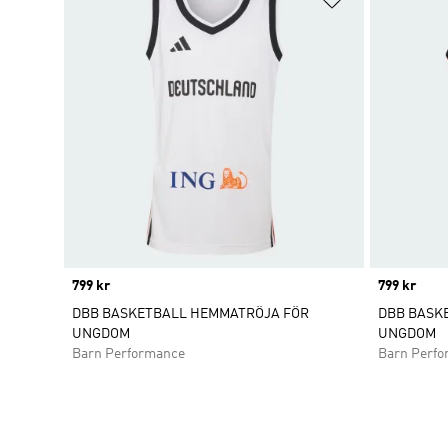
Price
799 kr
Price
799 kr
DBB BASKETBALL HEMMATRÖJA FÖR
DBB BASK
UNGDOM
UNGDOM
Barn Performance
Barn Perf