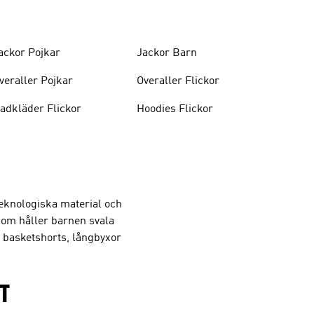
ackor Pojkar
Jackor Barn
veraller Pojkar
Overaller Flickor
adkläder Flickor
Hoodies Flickor
eknologiska material och
 som håller barnen svala
, basketshorts, långbyxor
T