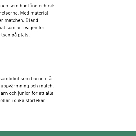
innen som har lång och rak
örelserna. Med material
der matchen. Bland
al som är i vägen för
rtsen på plats.
samtidigt som barnen får
an uppvärmning och match.
n och junior för att alla
llar i olika storlekar