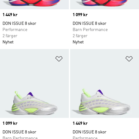
Price
1 449 kr
Price
1 099 kr
DON ISSUE 8 skor
DON ISSUE 8 skor
Performance
Barn Performance
2 färger
2 färger
Nyhet
Nyhet
Lägg till på önskelistan
Lä
Price
1 099 kr
Price
1 449 kr
DON ISSUE 8 skor
DON ISSUE 8 skor
Barn Performance
Performance