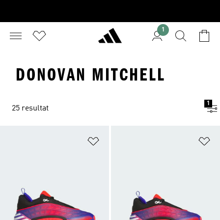
1
DONOVAN MITCHELL
1
25 resultat
Lägg till på önskelistan
Lä