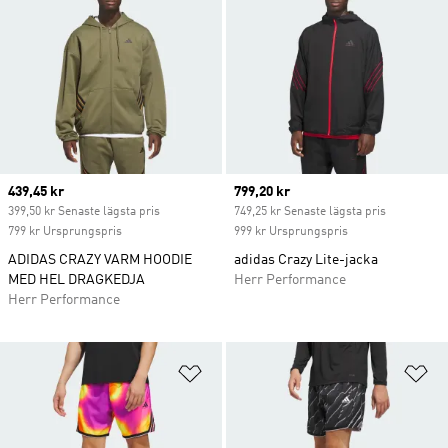
Current price
439,45 kr
Current price
799,20 kr
399,50 kr Senaste lägsta pris
749,25 kr Senaste lägsta pris
799 kr Ursprungspris
999 kr Ursprungspris
ADIDAS CRAZY VARM HOODIE
adidas Crazy Lite-jacka
MED HEL DRAGKEDJA
Herr Performance
Herr Performance
Lägg till på önskelistan
Lä