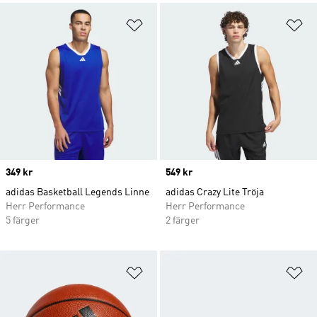
Lägg till på önskelistan
Lä
Price
349 kr
Price
549 kr
adidas Basketball Legends Linne
adidas Crazy Lite Tröja
Herr Performance
Herr Performance
5 färger
2 färger
Lägg till på önskelistan
Lä