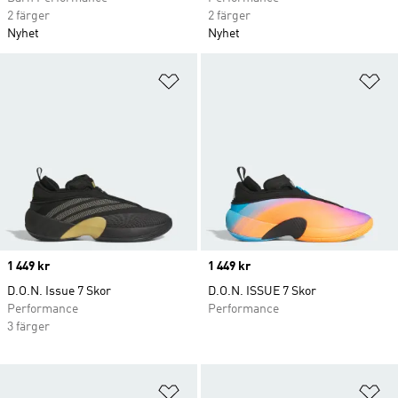
2 färger
2 färger
Nyhet
Nyhet
Lägg till på önskelistan
Lä
Price
1 449 kr
Price
1 449 kr
D.O.N. Issue 7 Skor
D.O.N. ISSUE 7 Skor
Performance
Performance
3 färger
Lägg till på önskelistan
Lä