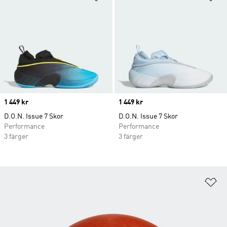
Price
1 449 kr
Price
1 449 kr
D.O.N. Issue 7 Skor
D.O.N. Issue 7 Skor
Performance
Performance
3 färger
3 färger
Lä