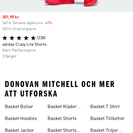
Sale price
301,95 kr
549 kr Senaste lägsta pris
-45%
Discount
549 kr Ursprungspris
(238)
adidas Crazy Lite Shorts
Herr Performance
3 färger
DONOVAN MITCHELL OCH MER
ATT UTFORSKA
Basket Bollar
Basket Kläder
Basket T Shirt
Rea
Basket Hoodies
Basket Shorts
Basket Tillbehör
Basket Jackor
Basket Shorts
Basket Tröjor