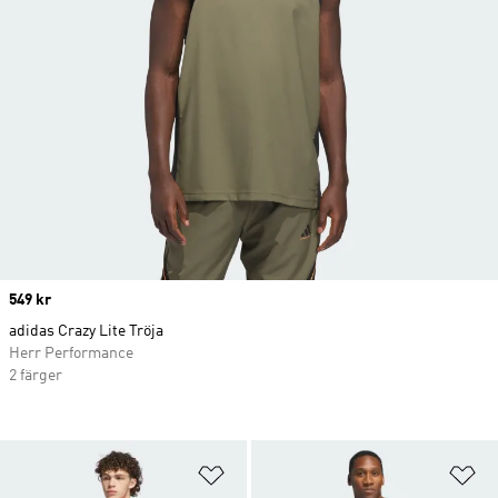
Price
549 kr
adidas Crazy Lite Tröja
Herr Performance
2 färger
Lägg till på önskelistan
Lä