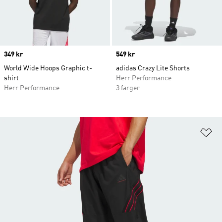
Price
349 kr
Price
549 kr
World Wide Hoops Graphic t-
adidas Crazy Lite Shorts
shirt
Herr Performance
Herr Performance
3 färger
Lä