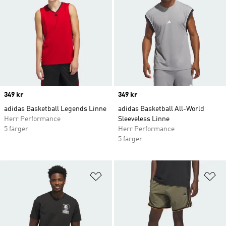
Price
349 kr
Price
349 kr
adidas Basketball Legends Linne
adidas Basketball All-World
Herr Performance
Sleeveless Linne
5 färger
Herr Performance
5 färger
Lägg till på önskelistan
Lä