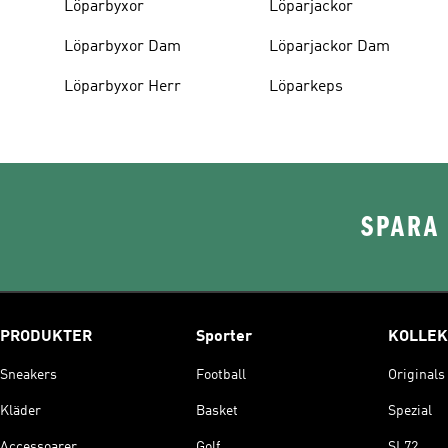
Löparbyxor
Löparjackor
Löparbyxor Dam
Löparjackor Dam
Löparbyxor Herr
Löparkeps
SPARA 
PRODUKTER
Sporter
KOLLEK
Sneakers
Football
Originals
Kläder
Basket
Spezial
Accessoarer
Golf
SL72