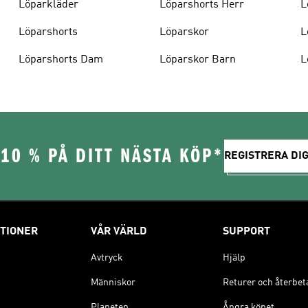
Löparkläder
Löparshorts Herr
L
Löparshorts
Löparskor
L
Löparshorts Dam
Löparskor Barn
L
10 % PÅ DITT NÄSTA KÖP*
REGISTRERA DIG
TIONER
VÅR VÄRLD
SUPPORT
Avtryck
Hjälp
Människor
Returer och återbet
Planeten
Ångra köpet