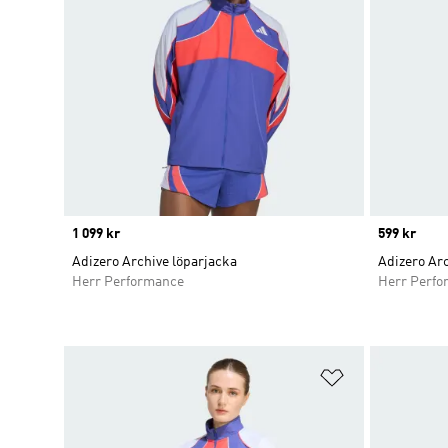
Price
1 099 kr
Price
599 kr
Adizero Archive löparjacka
Adizero Arc
Herr Performance
Herr Perfo
Lägg till på ö