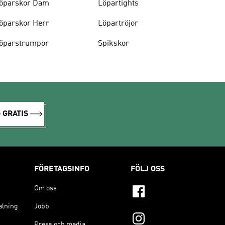
öparskor Dam
Löpartights
öparskor Herr
Löpartröjor
öparstrumpor
Spikskor
 GRATIS
FÖRETAGSINFO
FÖLJ OSS
Om oss
alning
Jobb
Press och media