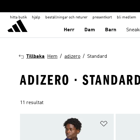
hitta butik
hjälp
beställningar och returer
presentkort
bli medlem
Herr
Dam
Barn
Sneak
Tillbaka
Hem
adizero
Standard
ADIZERO · STANDAR
11 resultat
Lägg till på ö