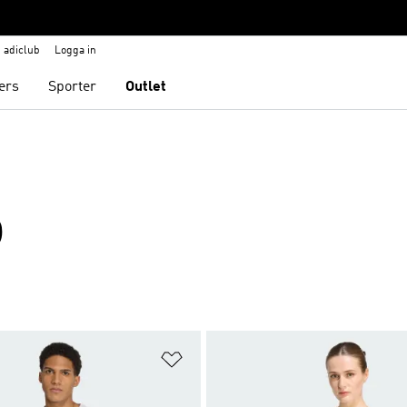
adiclub
Logga in
ers
Sporter
Outlet
D
nskelistan
Lägg till på önskelistan