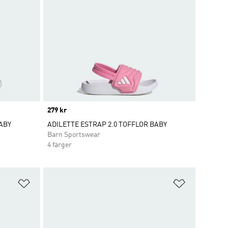
Price
279 kr
ABY
ADILETTE ESTRAP 2.0 TOFFLOR BABY
Barn Sportswear
4 färger
Lägg till på önskelistan
Lägg till p