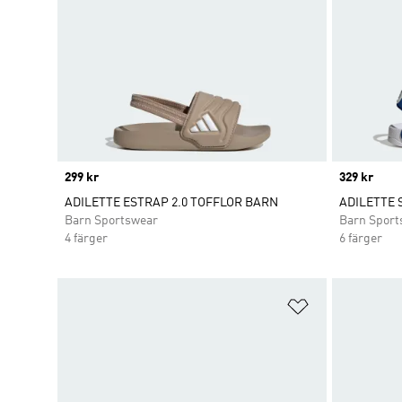
Price
299 kr
Price
329 kr
ADILETTE ESTRAP 2.0 TOFFLOR BARN
ADILETTE 
Barn Sportswear
Barn Sport
4 färger
6 färger
Lägg till på ö