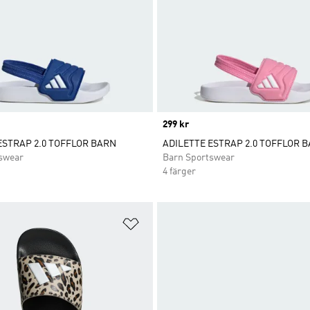
Price
299 kr
ESTRAP 2.0 TOFFLOR BARN
ADILETTE ESTRAP 2.0 TOFFLOR 
swear
Barn Sportswear
4 färger
nskelistan
Lägg till på önskelistan