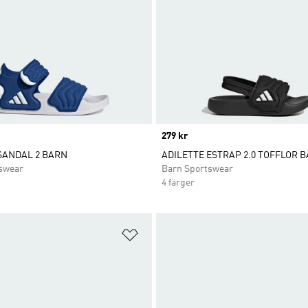
Price
279 kr
SANDAL 2 BARN
ADILETTE ESTRAP 2.0 TOFFLOR B
swear
Barn Sportswear
4 färger
nskelistan
Lägg till på önskelistan