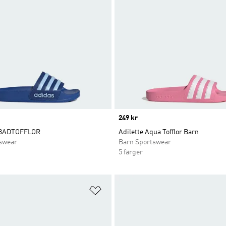
Price
249 kr
 BADTOFFLOR
Adilette Aqua Tofflor Barn
swear
Barn Sportswear
5 färger
nskelistan
Lägg till på önskelistan