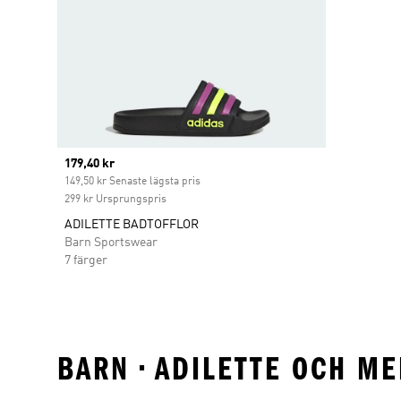
Current price
179,40 kr
149,50 kr Senaste lägsta pris
299 kr Ursprungspris
ADILETTE BADTOFFLOR
Barn Sportswear
7 färger
BARN • ADILETTE OCH ME