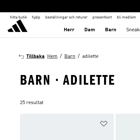
hitta butik
hjälp
beställningar och returer
presentkort
bli medlem
Herr
Dam
Barn
Sneak
Tillbaka
Hem
Barn
adilette
BARN · ADILETTE
25 resultat
Lägg till på ö