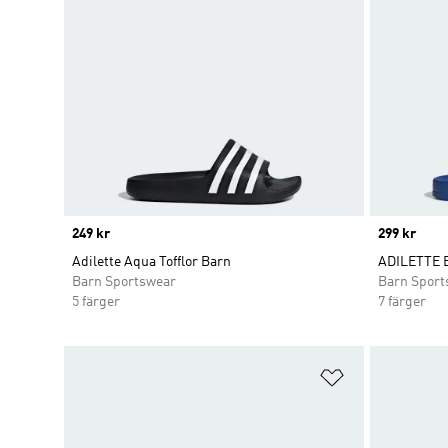
Price
249 kr
Price
299 kr
Adilette Aqua Tofflor Barn
ADILETTE
Barn Sportswear
Barn Sport
5 färger
7 färger
Lägg till på ö