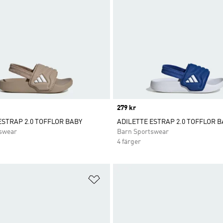
Price
279 kr
ESTRAP 2.0 TOFFLOR BABY
ADILETTE ESTRAP 2.0 TOFFLOR B
swear
Barn Sportswear
4 färger
nskelistan
Lägg till på önskelistan