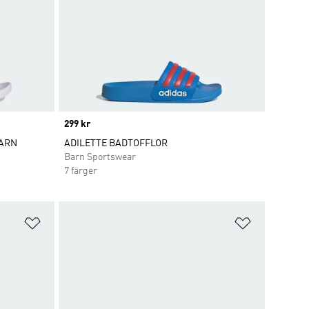
Price
299 kr
BARN
ADILETTE BADTOFFLOR
Barn Sportswear
7 färger
Lägg till på önskelistan
Lägg till p