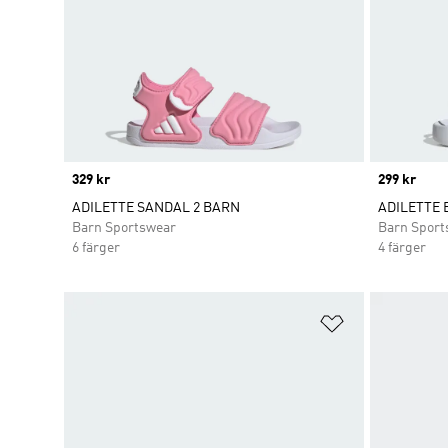
Price
329 kr
Price
299 kr
ADILETTE SANDAL 2 BARN
ADILETTE 
Barn Sportswear
Barn Sport
6 färger
4 färger
Lägg till på ö