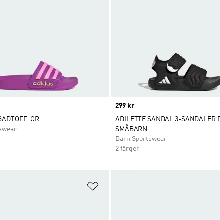
Price
299 kr
 BADTOFFLOR
ADILETTE SANDAL 3-SANDALER 
swear
SMÅBARN
Barn Sportswear
2 färger
nskelistan
Lägg till på önskelistan