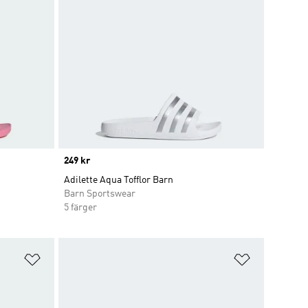
Price
249 kr
Adilette Aqua Tofflor Barn
Barn Sportswear
5 färger
Lägg till på önskelistan
Lägg till p