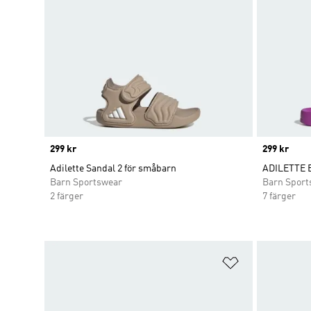
Price
299 kr
Price
299 kr
Adilette Sandal 2 för småbarn
ADILETTE
Barn Sportswear
Barn Sport
2 färger
7 färger
Lägg till på ö