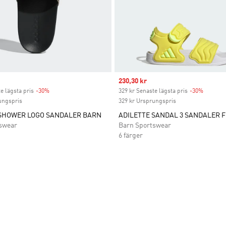
Sale price
230,30 kr
e lägsta pris
-30%
Discount
329 kr Senaste lägsta pris
-30%
Discoun
ungspris
329 kr Ursprungspris
 SHOWER LOGO SANDALER BARN
ADILETTE SANDAL 3 SANDALER 
swear
Barn Sportswear
6 färger
nskelistan