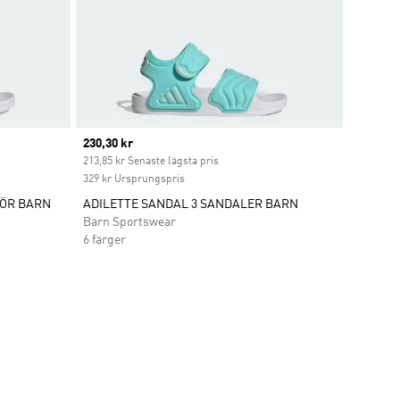
Current price
230,30 kr
t
213,85 kr Senaste lägsta pris
329 kr Ursprungspris
FÖR BARN
ADILETTE SANDAL 3 SANDALER BARN
Barn Sportswear
6 färger