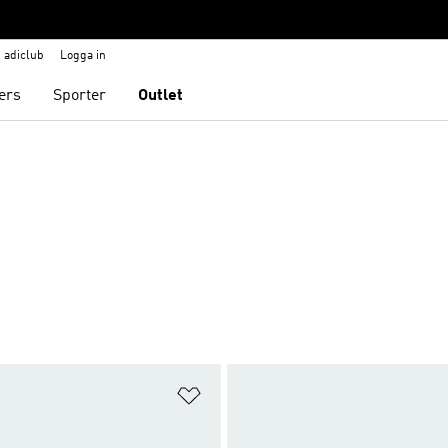
adiclub
Logga in
ers
Sporter
Outlet
nskelistan
Lägg till på önskelistan