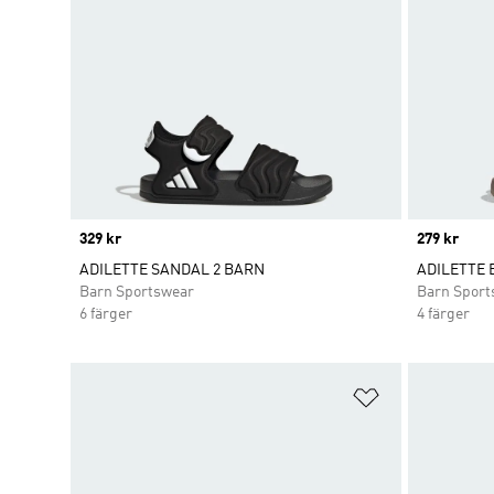
Price
329 kr
Price
279 kr
ADILETTE SANDAL 2 BARN
ADILETTE 
Barn Sportswear
Barn Sport
6 färger
4 färger
Lägg till på ö