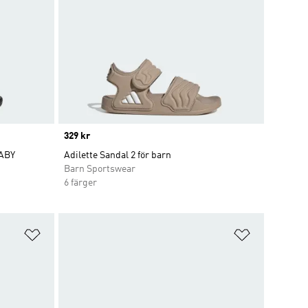
Price
329 kr
ABY
Adilette Sandal 2 för barn
Barn Sportswear
6 färger
Lägg till på önskelistan
Lägg till p