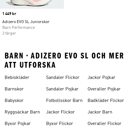
Price
1 449 kr
Adizero EVO SL Juniorskor
Barn Performance
2 färger
BARN • ADIZERO EVO SL OCH MER
ATT UTFORSKA
Bebiskläder
Sandaler Flickor
Jackor Pojkar
Barnskor
Sandaler Pojkar
Overaller Pojkar
Babyskor
Fotbollsskor Barn
Badkläder Flickor
Ryggsäckar Barn
Jackor Flickor
Jackor Barn
Byxor Pojkar
Byxor Flickor
Overaller Flickor