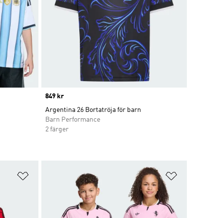
Price
849 kr
Argentina 26 Bortatröja för barn
Barn Performance
2 färger
Lägg till på önskelistan
Lägg till p