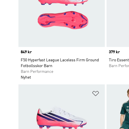
Price
849 kr
Price
379 kr
F50 Hyperfast League Laceless Firm Ground
Tiro Essent
Fotbollsskor Barn
Barn Perf
Barn Performance
Nyhet
Lägg till på ö