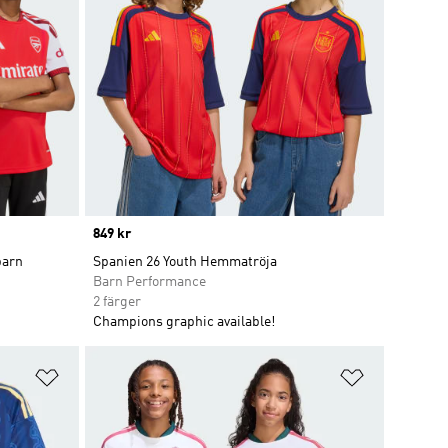
Price
849 kr
barn
Spanien 26 Youth Hemmatröja
Barn Performance
2 färger
Champions graphic available!
Lägg till på önskelistan
Lägg till p