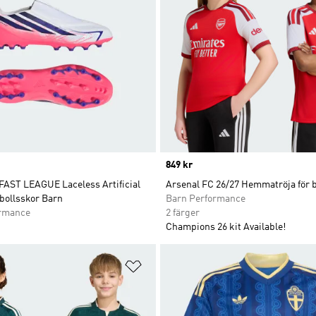
Price
849 kr
AST LEAGUE Laceless Artificial
Arsenal FC 26/27 Hemmatröja för 
bollsskor Barn
Barn Performance
ormance
2 färger
Champions 26 kit Available!
nskelistan
Lägg till på önskelistan