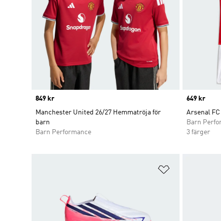
Price
849 kr
Price
649 kr
Manchester United 26/27 Hemmatröja för
Arsenal FC
barn
Barn Perf
Barn Performance
3 färger
Lägg till på ö