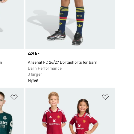
Price
449 kr
rn
Arsenal FC 26/27 Bortashorts för barn
Barn Performance
3 färger
Nyhet
Lägg till på önskelistan
Lägg till p