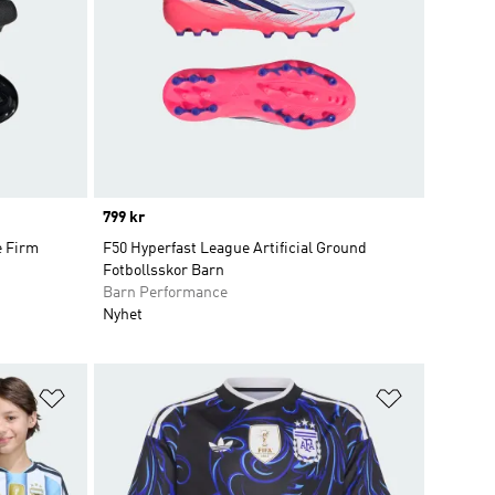
Price
799 kr
e Firm
F50 Hyperfast League Artificial Ground
Fotbollsskor Barn
Barn Performance
Nyhet
Lägg till på önskelistan
Lägg till p