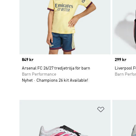
Price
849 kr
Price
299 kr
Arsenal FC 26/27 tredjetröja för barn
Liverpool F
Barn Performance
Barn Perf
Nyhet
Champions 26 kit Available!
Lägg till på ö