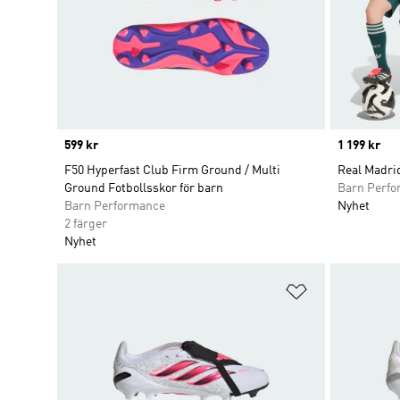
Price
599 kr
Price
1 199 kr
F50 Hyperfast Club Firm Ground / Multi
Real Madrid
Ground Fotbollsskor för barn
Barn Perf
Barn Performance
Nyhet
2 färger
Nyhet
Lägg till på ö