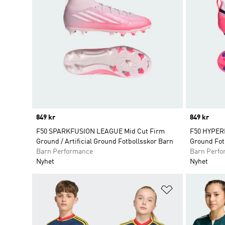
Price
849 kr
Price
849 kr
F50 SPARKFUSION LEAGUE Mid Cut Firm
F50 HYPERF
Ground / Artificial Ground Fotbollsskor Barn
Ground Fot
Barn Performance
Barn Perf
Nyhet
Nyhet
Lägg till på ö