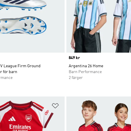
Price
849 kr
IV League Firm Ground
Argentina 26 Home
r för barn
Barn Performance
ormance
2 färger
nskelistan
Lägg till på önskelistan