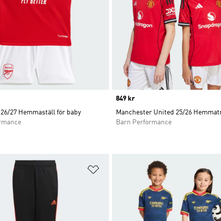
Price
849 kr
 26/27 Hemmaställ för baby
Manchester United 25/26 Hemmat
ormance
Barn Performance
nskelistan
Lägg till på önskelistan