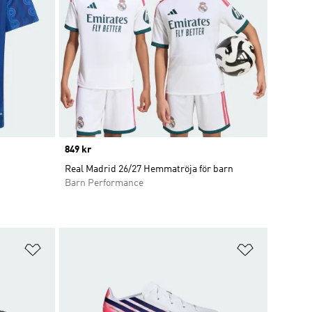
Price
849 kr
Real Madrid 26/27 Hemmatröja för barn
Barn Performance
Lägg till på önskelistan
Lägg till p