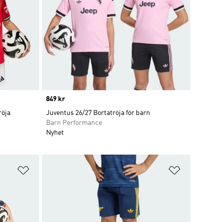
Price
849 kr
röja
Juventus 26/27 Bortatröja för barn
Barn Performance
Nyhet
Lägg till på önskelistan
Lägg till p