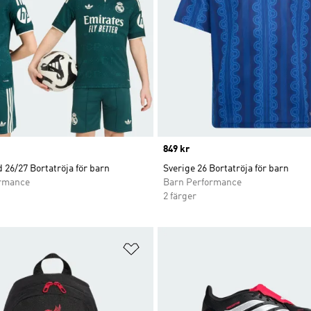
Price
849 kr
 26/27 Bortatröja för barn
Sverige 26 Bortatröja för barn
ormance
Barn Performance
2 färger
nskelistan
Lägg till på önskelistan