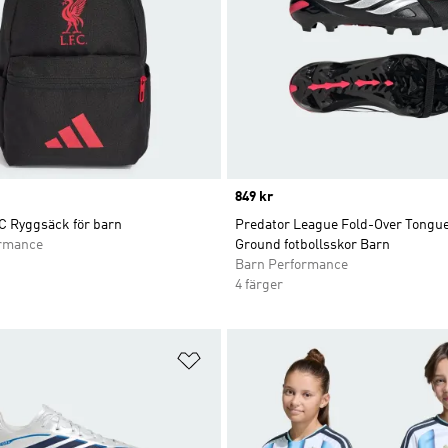
Price
849 kr
C Ryggsäck för barn
Predator League Fold-Over Tongu
ormance
Ground fotbollsskor Barn
Barn Performance
4 färger
nskelistan
Lägg till på önskelistan