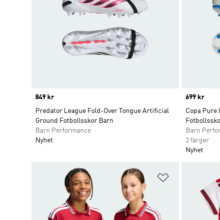
Price
849 kr
Price
699 kr
Predator League Fold-Over Tongue Artificial
Copa Pure 
Ground Fotbollsskor Barn
Fotbollssko
Barn Performance
Barn Perf
Nyhet
2 färger
Nyhet
Lägg till på ö