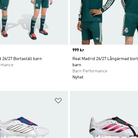
Price
999 kr
 26/27 Bortaställ barn
Real Madrid 26/27 Långärmad borta
ormance
barn
Barn Performance
Nyhet
nskelistan
Lägg till på önskelistan