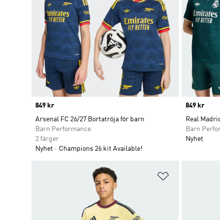
Price
849 kr
Price
849 kr
Arsenal FC 26/27 Bortatröja för barn
Real Madrid
Barn Performance
Barn Perf
2 färger
Nyhet
Nyhet
Champions 26 kit Available!
Lägg till på ö