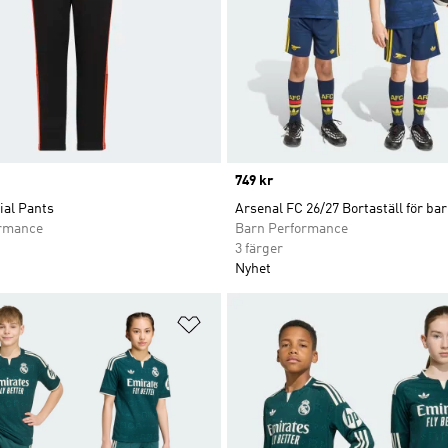
Price
749 kr
ial Pants
Arsenal FC 26/27 Bortaställ för ba
ormance
Barn Performance
3 färger
Nyhet
nskelistan
Lägg till på önskelistan