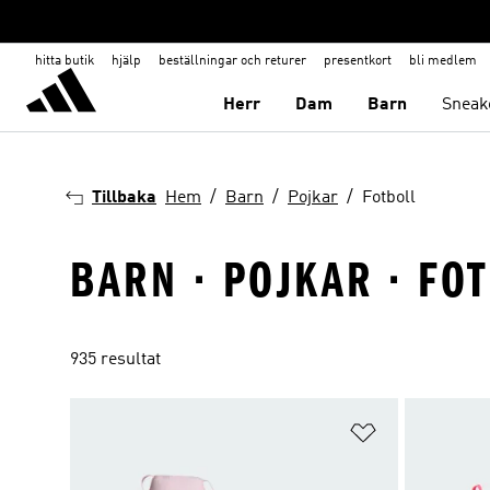
hitta butik
hjälp
beställningar och returer
presentkort
bli medlem
Herr
Dam
Barn
Sneak
Tillbaka
Hem
Barn
Pojkar
Fotboll
BARN · POJKAR · FO
935 resultat
Lägg till på ö