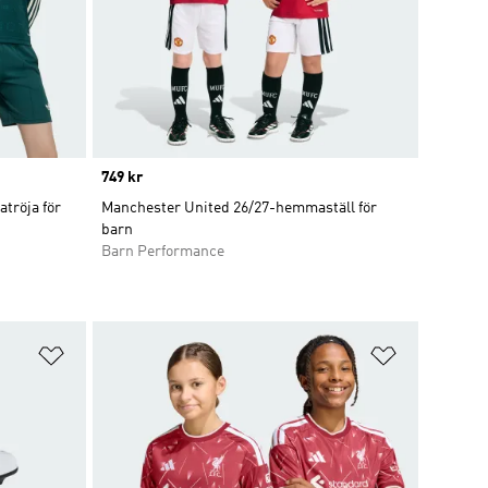
Price
749 kr
tröja för
Manchester United 26/27-hemmaställ för
barn
Barn Performance
Lägg till på önskelistan
Lägg till p