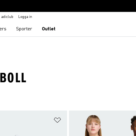
adiclub
Logga in
ers
Sporter
Outlet
TBOLL
nskelistan
Lägg till på önskelistan