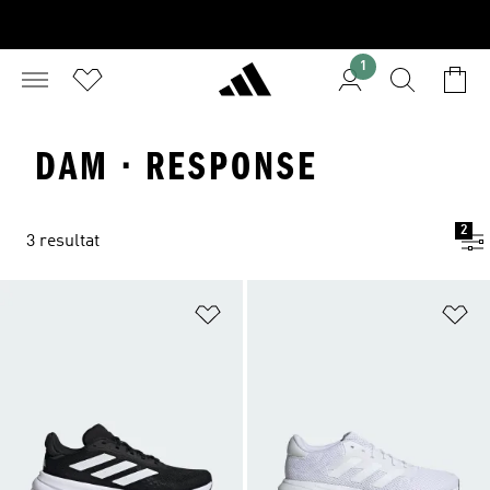
1
DAM · RESPONSE
2
3 resultat
Lägg till på önskelistan
Lä