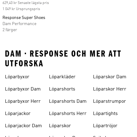
629,40 kr Senaste lägsta pris
1 049 kr Ursprungspris
Response Super Shoes
Dam Performance
2 färger
DAM • RESPONSE OCH MER ATT
UTFORSKA
Löparbyxor
Löparkläder
Löparskor Dam
Löparbyxor Dam
Löparshorts
Löparskor Herr
Löparbyxor Herr
Löparshorts Dam
Löparstrumpor
Löparjackor
Löparshorts Herr
Löpartights
Löparjackor Dam
Löparskor
Löpartröjor