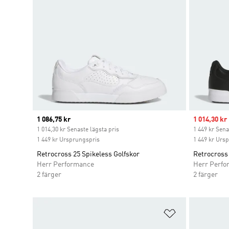
Current price
1 086,75 kr
Sale price
1 014,30 kr
1 014,30 kr Senaste lägsta pris
1 449 kr Sena
1 449 kr Ursprungspris
1 449 kr Urs
Retrocross 25 Spikeless Golfskor
Retrocross 
Herr Performance
Herr Perfo
2 färger
2 färger
Lägg till på ö