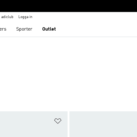
adiclub
Logga in
ers
Sporter
Outlet
nskelistan
Lägg till på önskelistan