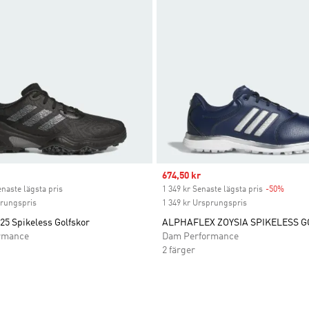
ice
Sale price
674,50 kr
enaste lägsta pris
1 349 kr Senaste lägsta pris
-50%
Discou
prungspris
1 349 kr Ursprungspris
25 Spikeless Golfskor
ALPHAFLEX ZOYSIA SPIKELESS 
rmance
Dam Performance
2 färger