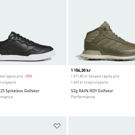
Current price
1 154,30 kr
ste lägsta pris
-30%
Discount
1 071,85 kr Senaste lägsta pris
prungspris
1 649 kr Ursprungspris
25 Spikeless Golfskor
S2g RAIN.RDY Golfskor
rmance
Performance
nskelistan
Lägg till på önskelistan