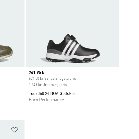
Current price
741,95 kr
674,50 kr Senaste lägsta pris
1 349 kr Ursprungspris
Tour360 24 BOA Golfskor
Barn Performance
Lägg till på önskelistan