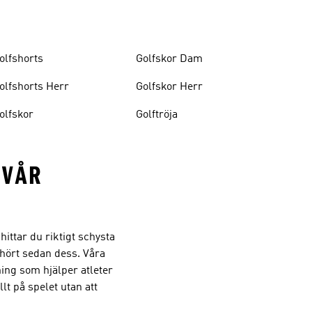
olfshorts
Golfskor Dam
olfshorts Herr
Golfskor Herr
olfskor
Golftröja
 VÅR
ittar du riktigt schysta
phört sedan dess. Våra
ning som hjälper atleter
lt på spelet utan att