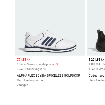
Sale price
741,95 kr
Current pr
1 201,85 kr
1 349 kr Senaste lägsta pris
-45%
Discount
1 109,40 kr S
1 349 kr Ursprungspris
1 849 kr Urs
ALPHAFLEX ZOYSIA SPIKELESS GOLFSKOR
Codechaos 
Dam Performance
Herr Perfo
2 färger