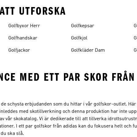
ATT UTFORSKA
Golfbyxor Herr
Golfkepsar
G
Golfhandskar
Golfkjol
G
Golfjackor
Golfkläder Dam
G
ANCE MED ETT PAR SKOR FRÅN
 de schysta erbjudanden som du hittar i vår golfskor-outlet. Här h
t inleddes med skotillverkning och denna produktion har inte up
vår skokatalog. Vi är dedikerade till att tillverka idrottsutrust
tioner. I ett par golfskor från adidas kan du fokusera helt och ful
 du ska slå.