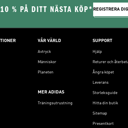
10 % PÅ DITT NÄSTA KÖP*
REGISTRERA DIG
TIONER
VÅR VÄRLD
SUPPORT
Avtryck
Hjälp
Människor
Returer och återbet
Planeten
Ångra köpet
Leverans
MER ADIDAS
Storleksguide
Träningsutrustning
Hitta din butik
Sitemap
Presentkort