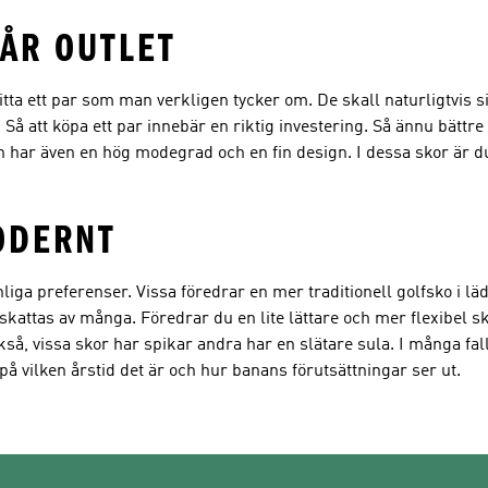
VÅR OUTLET
 hitta ett par som man verkligen tycker om. De skall naturligtvis 
 Så att köpa ett par innebär en riktig investering. Så ännu bättre
an har även en hög modegrad och en fin design. I dessa skor är d
ODERNT
onliga preferenser. Vissa föredrar en mer traditionell golfsko i lä
skattas av många. Föredrar du en lite lättare och mer flexibel s
kså, vissa skor har spikar andra har en slätare sula. I många fall
 vilken årstid det är och hur banans förutsättningar ser ut.