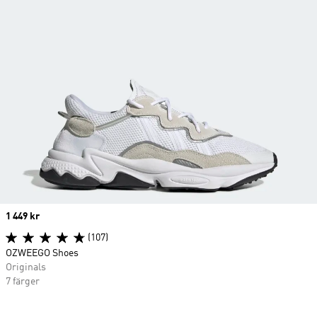
Price
1 449 kr
(107)
OZWEEGO Shoes
Originals
7 färger