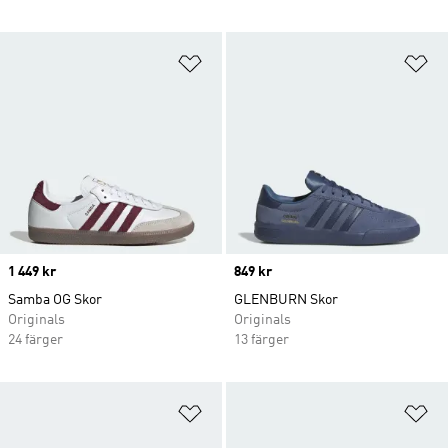
Lägg till på önskelistan
Lä
Price
1 449 kr
Price
849 kr
Samba OG Skor
GLENBURN Skor
Originals
Originals
24 färger
13 färger
Lägg till på önskelistan
Lä