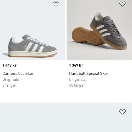
Lägg till på önskelistan
Lä
Price
1 449 kr
Price
1 349 kr
Campus 00s Skor
Handball Spezial Skor
Originals
Originals
8 färger
45 färger
Lä