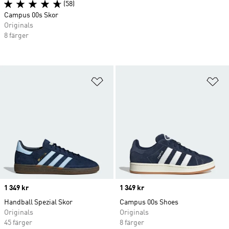
(58)
Campus 00s Skor
Originals
8 färger
Lägg till på önskelistan
Lä
Price
1 349 kr
Price
1 349 kr
Handball Spezial Skor
Campus 00s Shoes
Originals
Originals
45 färger
8 färger