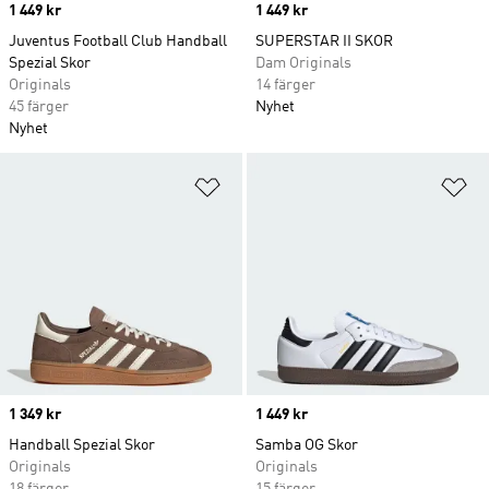
Price
1 449 kr
Price
1 449 kr
Juventus Football Club Handball
SUPERSTAR II SKOR
Spezial Skor
Dam Originals
Originals
14 färger
45 färger
Nyhet
Nyhet
Lägg till på önskelistan
Lä
Price
1 349 kr
Price
1 449 kr
Handball Spezial Skor
Samba OG Skor
Originals
Originals