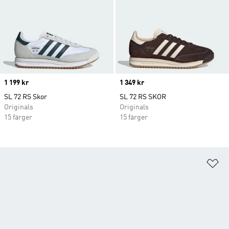
Price
1 199 kr
Price
1 349 kr
SL 72 RS Skor
SL 72 RS SKOR
Originals
Originals
15 färger
15 färger
Lä