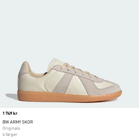
Price
1 749 kr
BW ARMY SKOR
Originals
4 färger