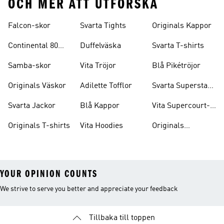
OCH MER ATT UTFORSKA
Falcon-skor
Svarta Tights
Originals Kappor
Continental 80
Duffelväska
Svarta T-shirts
Skor
Samba-skor
Vita Tröjor
Blå Pikétröjor
Originals Väskor
Adilette Tofflor
Svarta Superstar-
skor
Svarta Jackor
Blå Kappor
Vita Supercourt-
skor
Originals T-shirts
Vita Hoodies
Originals
Träningsoveraller
YOUR OPINION COUNTS
We strive to serve you better and appreciate your feedback
Tillbaka till toppen