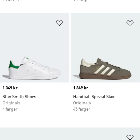
18 färger
15 färger
Lägg till på önskelistan
Lä
Price
1 349 kr
Price
1 349 kr
Stan Smith Shoes
Handball Spezial Skor
Originals
Originals
4 färger
45 färger
Lä