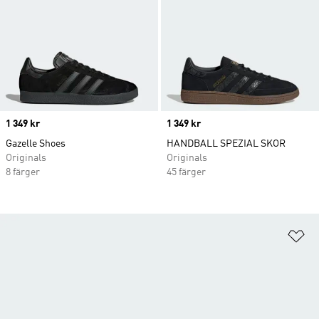
Price
1 349 kr
Price
1 349 kr
Gazelle Shoes
HANDBALL SPEZIAL SKOR
Originals
Originals
8 färger
45 färger
Lä