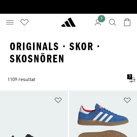
1
ORIGINALS · SKOR ·
SKOSNÖREN
3
1109 resultat
Lägg till på önskelistan
Lä