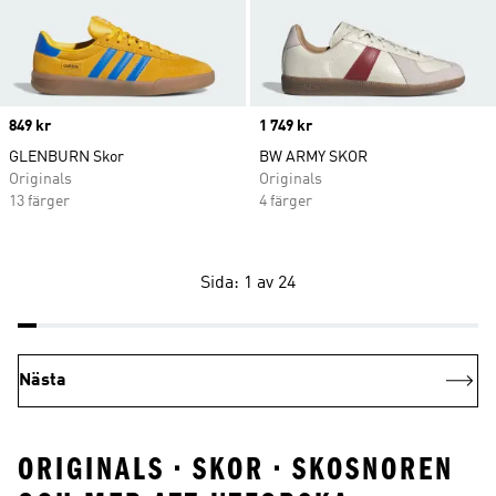
Price
849 kr
Price
1 749 kr
GLENBURN Skor
BW ARMY SKOR
Originals
Originals
13 färger
4 färger
Sida: 1 av 24
Nästa
ORIGINALS • SKOR • SKOSNOREN