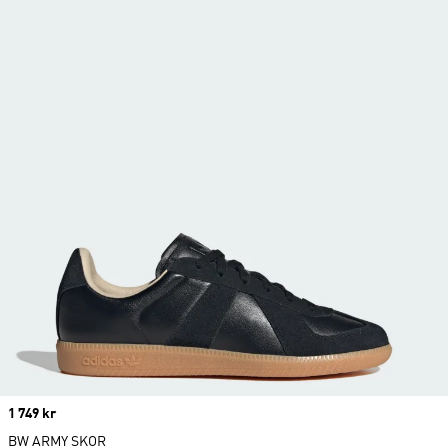
Price
1 749 kr
BW ARMY SKOR