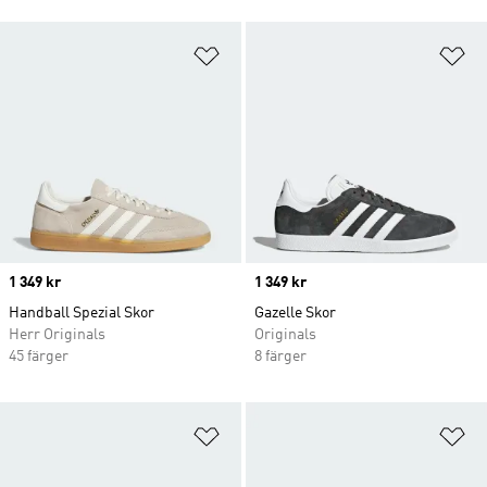
Lägg till på önskelistan
Lä
Price
1 349 kr
Price
1 349 kr
Handball Spezial Skor
Gazelle Skor
Herr Originals
Originals
45 färger
8 färger
Lägg till på önskelistan
Lä