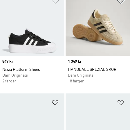
Price
849 kr
Price
1 349 kr
Nizza Platform Shoes
HANDBALL SPEZIAL SKOR
Dam Originals
Dam Originals
2 färger
18 färger
Lägg till på önskelistan
Lä