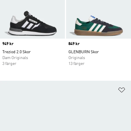
Price
949 kr
Price
849 kr
Treziod 2.0 Skor
GLENBURN Skor
Dam Originals
Originals
3 färger
13 färger
Lä