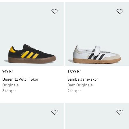
Lägg till på önskelistan
Lä
Price
949 kr
Price
1 099 kr
Busenitz Vulc II Skor
Samba Jane-skor
Originals
Dam Originals
8 färger
9 färger
Lägg till på önskelistan
Lä