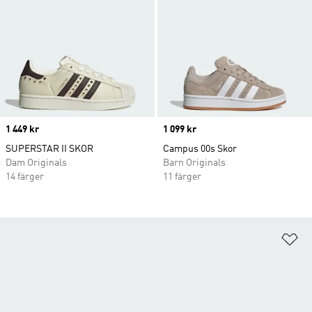
Price
1 449 kr
Price
1 099 kr
SUPERSTAR II SKOR
Campus 00s Skor
Dam Originals
Barn Originals
14 färger
11 färger
Lä