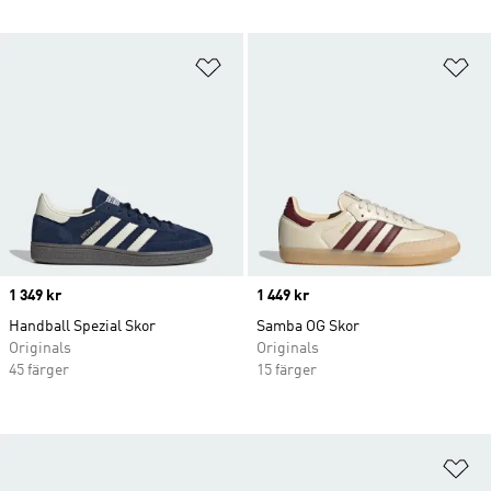
Lägg till på önskelistan
Lä
Price
1 349 kr
Price
1 449 kr
Handball Spezial Skor
Samba OG Skor
Originals
Originals
45 färger
15 färger
Lä