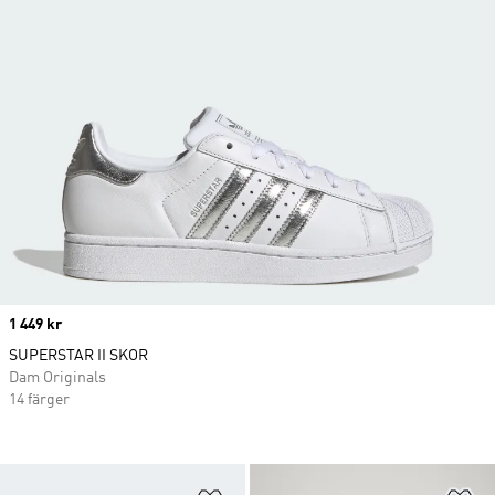
Price
1 449 kr
SUPERSTAR II SKOR
Dam Originals
14 färger
Lägg till på önskelistan
Lä