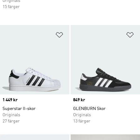
Originals
15 färger
Lägg till på önskelistan
Lä
Price
1 449 kr
Price
849 kr
Superstar II-skor
GLENBURN Skor
Originals
Originals
27 färger
13 färger