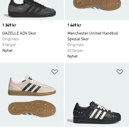
Price
1 349 kr
Price
1 449 kr
GAZELLE ADV Skor
Manchester United Handboll
Originals
Spezial Skor
8 färger
Originals
Nyhet
45 färger
Nyhet
Lägg till på önskelistan
Lä