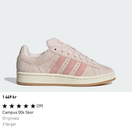
Price
1 449 kr
(39)
Campus 00s Skor
Originals
3 färger