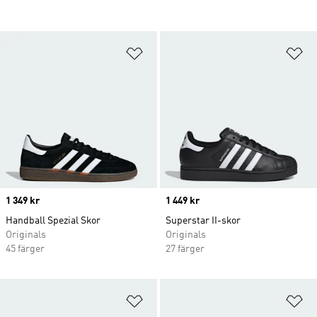
Lägg till på önskelistan
Lä
Price
1 349 kr
Price
1 449 kr
Handball Spezial Skor
Superstar II-skor
Originals
Originals
45 färger
27 färger
Lägg till på önskelistan
Lä