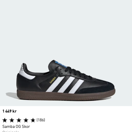
Price
1 449 kr
(186)
Samba OG Skor