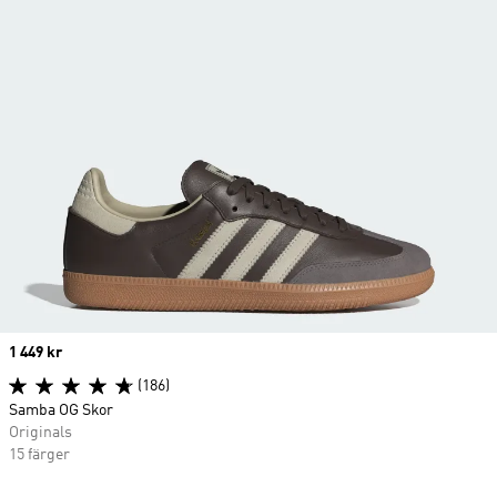
Price
1 449 kr
(186)
Samba OG Skor
Originals
15 färger