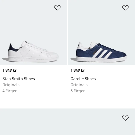
Lägg till på önskelistan
Lä
Price
1 349 kr
Price
1 349 kr
Stan Smith Shoes
Gazelle Shoes
Originals
Originals
4 färger
8 färger
Lä