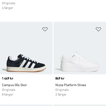
Originals
4 färger
Lägg till på önskelistan
Lä
Price
1 449 kr
Price
849 kr
Campus 00s Skor
Nizza Platform Shoes
Originals
Originals
8 färger
2 färger