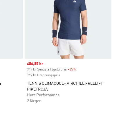
Sale price
486,85 kr
749 kr Senaste lägsta pris
-35%
Discount
749 kr Ursprungspris
a
TENNIS CLIMACOOL+ AIRCHILL FREELIFT
PIKÉTRÖJA
Herr Performance
2 färger