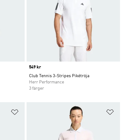
Price
549 kr
Club Tennis 3-Stripes Pikétröja
Herr Performance
3 färger
Lägg till på önskelistan
Lägg till p