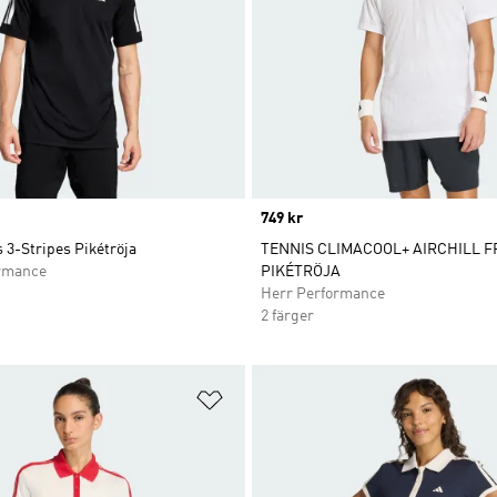
Price
749 kr
 3-Stripes Pikétröja
TENNIS CLIMACOOL+ AIRCHILL F
rmance
PIKÉTRÖJA
Herr Performance
2 färger
nskelistan
Lägg till på önskelistan