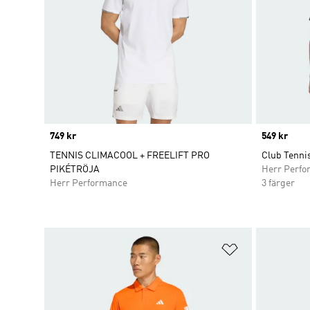
Price
749 kr
Price
549 kr
TENNIS CLIMACOOL + FREELIFT PRO
Club Tennis
PIKÉTRÖJA
Herr Perfo
Herr Performance
3 färger
Lägg till på ö