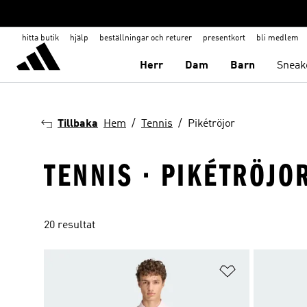
hitta butik
hjälp
beställningar och returer
presentkort
bli medlem
Herr
Dam
Barn
Sneak
Tillbaka
Hem
Tennis
Pikétröjor
TENNIS · PIKÉTRÖJO
20 resultat
Lägg till på ö