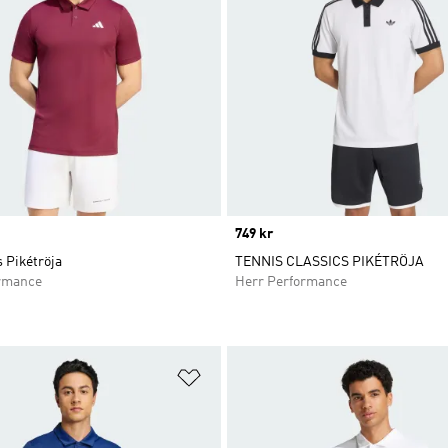
Price
749 kr
 Pikétröja
TENNIS CLASSICS PIKÉTRÖJA
rmance
Herr Performance
nskelistan
Lägg till på önskelistan