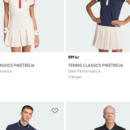
Price
599 kr
ASSICS PIKÉTRÖJA
TENNIS CLASSICS PIKÉTRÖJA
rmance
Dam Performance
2 färger
nskelistan
Lägg till på önskelistan