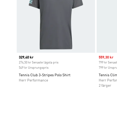
Current price
329,40 kr
Sale price
559,30 kr
274,50 kr Senaste lägsta pris
799 kr Senast
549 kr Ursprungspris
799 kr Urspr
Tennis Club 3-Stripes Polo Shirt
Tennis Clim
Herr Performance
Herr Perfo
2 färger