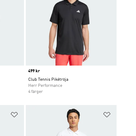
Price
499 kr
Club Tennis Pikétröja
Herr Performance
4 färger
Lägg till på önskelistan
Lägg till p