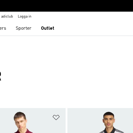
adiclub
Logga in
ers
Sporter
Outlet
R
nskelistan
Lägg till på önskelistan