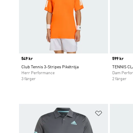
Price
549 kr
Price
599 kr
Club Tennis 3-Stripes Pikétröja
TENNIS CL
Herr Performance
Dam Perfo
3 färger
2 färger
Lägg till på ö