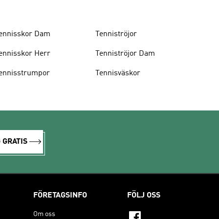
ennisskor Dam
Tenniströjor
ennisskor Herr
Tenniströjor Dam
ennisstrumpor
Tennisväskor
 GRATIS
FÖRETAGSINFO
FÖLJ OSS
Om oss