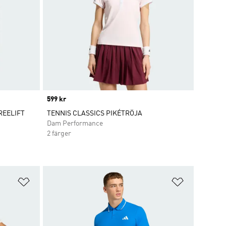
Price
599 kr
REELIFT
TENNIS CLASSICS PIKÉTRÖJA
Dam Performance
2 färger
Lägg till på önskelistan
Lägg till p