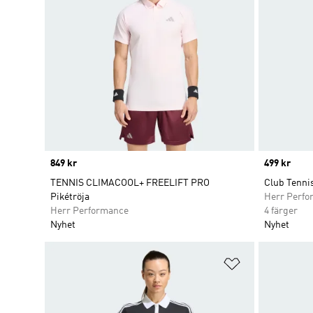
Price
849 kr
Price
499 kr
TENNIS CLIMACOOL+ FREELIFT PRO
Club Tennis
Pikétröja
Herr Perfo
Herr Performance
4 färger
Nyhet
Nyhet
Lägg till på ö