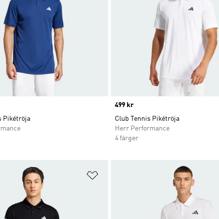
Price
499 kr
 Pikétröja
Club Tennis Pikétröja
rmance
Herr Performance
4 färger
nskelistan
Lägg till på önskelistan