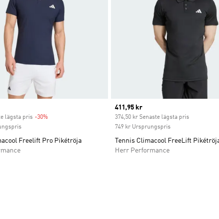
Current price
411,95 kr
e lägsta pris
-30%
Discount
374,50 kr Senaste lägsta pris
ungspris
749 kr Ursprungspris
acool Freelift Pro Pikétröja
Tennis Climacool FreeLift Pikétröj
rmance
Herr Performance