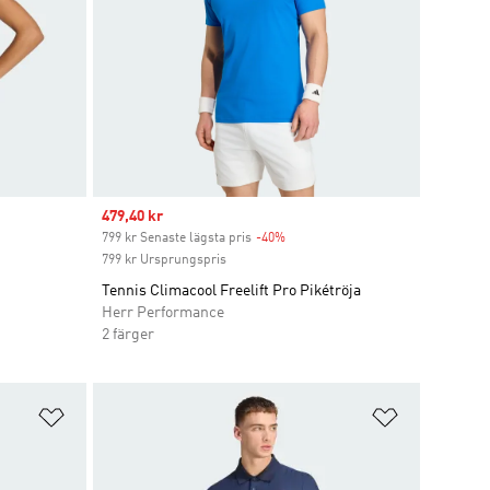
Sale price
479,40 kr
799 kr Senaste lägsta pris
-40%
Discount
799 kr Ursprungspris
Tennis Climacool Freelift Pro Pikétröja
Herr Performance
2 färger
Lägg till på önskelistan
Lägg till p