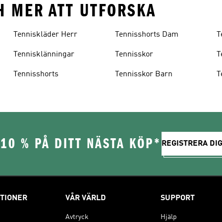
CH MER ATT UTFORSKA
Tenniskläder Herr
Tennisshorts Dam
T
Tennisklänningar
Tennisskor
T
Tennisshorts
Tennisskor Barn
T
10 % PÅ DITT NÄSTA KÖP*
REGISTRERA DIG
TIONER
VÅR VÄRLD
SUPPORT
Avtryck
Hjälp