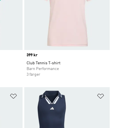
Price
399 kr
Club Tennis T-shirt
Barn Performance
3 färger
Lägg till på önskelistan
Lägg till p