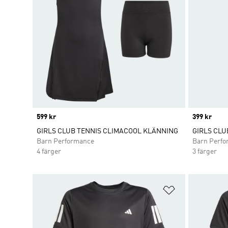
Price
599 kr
Price
399 kr
GIRLS CLUB TENNIS CLIMACOOL KLÄNNING
GIRLS CLU
Barn Performance
Barn Perf
4 färger
3 färger
Lägg till på ö