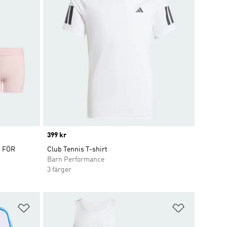
Price
399 kr
 FÖR
Club Tennis T-shirt
Barn Performance
3 färger
Lägg till på önskelistan
Lägg till p