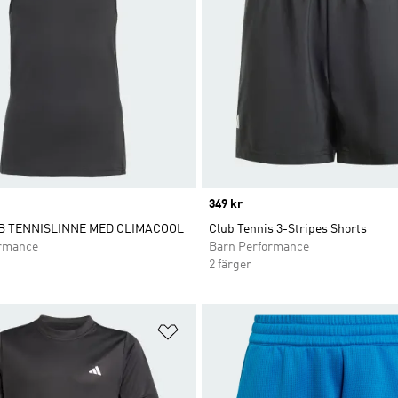
Price
349 kr
B TENNISLINNE MED CLIMACOOL
Club Tennis 3-Stripes Shorts
ormance
Barn Performance
2 färger
nskelistan
Lägg till på önskelistan