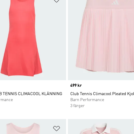
Price
499 kr
B TENNIS CLIMACOOL KLÄNNING
Club Tennis Climacool Pleated Kjo
ormance
Barn Performance
3 färger
nskelistan
Lägg till på önskelistan