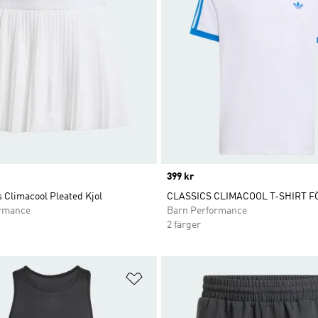
Price
399 kr
 Climacool Pleated Kjol
CLASSICS CLIMACOOL T-SHIRT F
ormance
Barn Performance
2 färger
nskelistan
Lägg till på önskelistan