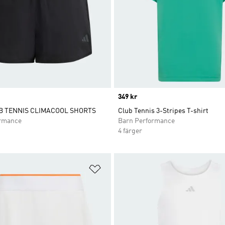
Price
349 kr
B TENNIS CLIMACOOL SHORTS
Club Tennis 3-Stripes T-shirt
ormance
Barn Performance
4 färger
nskelistan
Lägg till på önskelistan