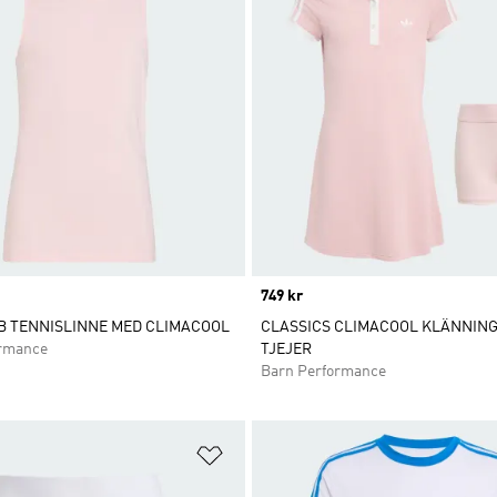
Price
749 kr
B TENNISLINNE MED CLIMACOOL
CLASSICS CLIMACOOL KLÄNNING
ormance
TJEJER
Barn Performance
nskelistan
Lägg till på önskelistan