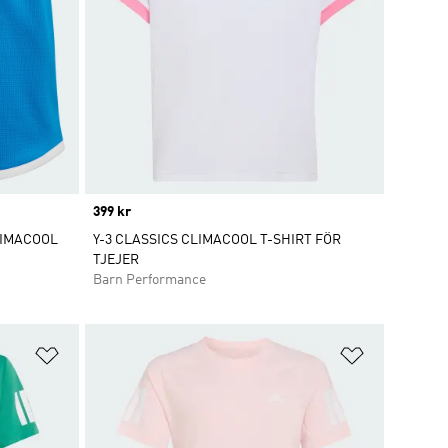
Price
399 kr
LIMACOOL
Y-3 CLASSICS CLIMACOOL T-SHIRT FÖR
TJEJER
Barn Performance
Lägg till på önskelistan
Lägg till p