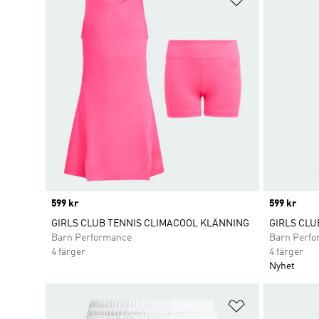
Price
599 kr
Price
599 kr
GIRLS CLUB TENNIS CLIMACOOL KLÄNNING
GIRLS CLU
Barn Performance
Barn Perf
4 färger
4 färger
Nyhet
Lägg till på ö