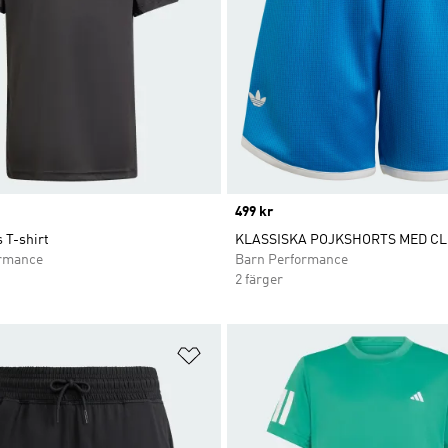
Price
499 kr
 T-shirt
KLASSISKA POJKSHORTS MED C
ormance
Barn Performance
2 färger
nskelistan
Lägg till på önskelistan