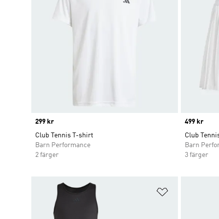
Price
299 kr
Price
499 kr
Club Tennis T-shirt
Club Tennis
Barn Performance
Barn Perf
2 färger
3 färger
Lägg till på ö