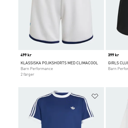
Price
499 kr
Price
399 kr
KLASSISKA POJKSHORTS MED CLIMACOOL
GIRLS CLU
Barn Performance
Barn Perf
2 färger
Lägg till på ö