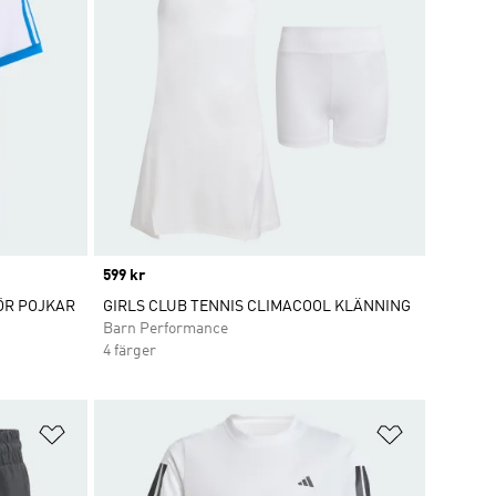
Price
599 kr
ÖR POJKAR
GIRLS CLUB TENNIS CLIMACOOL KLÄNNING
Barn Performance
4 färger
Lägg till på önskelistan
Lägg till p