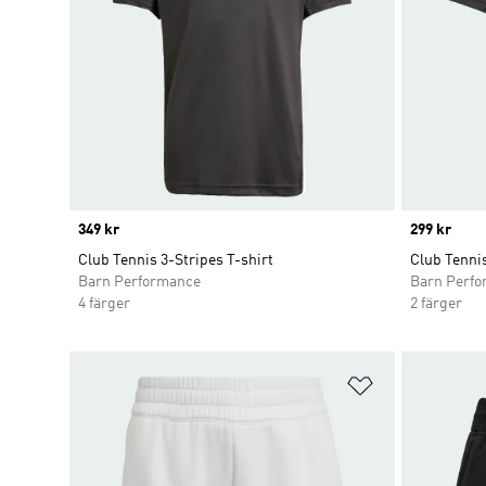
Price
349 kr
Price
299 kr
Club Tennis 3-Stripes T-shirt
Club Tennis
Barn Performance
Barn Perf
4 färger
2 färger
Lägg till på ö