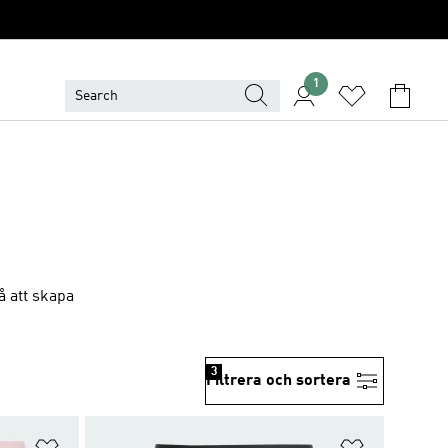
1
å att skapa
3
Filtrera och sortera
Lägg till på önskelistan
Lägg till p