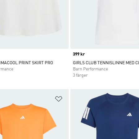
Price
399 kr
IMACOOL PRINT SKIRT PRO
GIRLS CLUB TENNISLINNE MED 
ormance
Barn Performance
3 färger
nskelistan
Lägg till på önskelistan