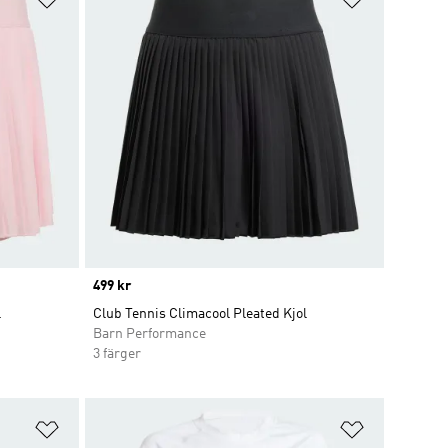
Price
499 kr
l
Club Tennis Climacool Pleated Kjol
Barn Performance
3 färger
Lägg till på önskelistan
Lägg till p