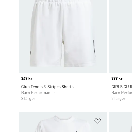
Price
349 kr
Price
399 kr
Club Tennis 3-Stripes Shorts
GIRLS CLU
Barn Performance
Barn Perf
2 färger
3 färger
Lägg till på ö