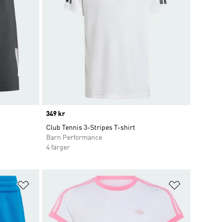
Price
349 kr
Club Tennis 3-Stripes T-shirt
Barn Performance
4 färger
Lägg till på önskelistan
Lägg till p