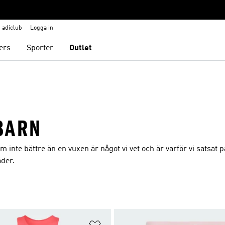
adiclub
Logga in
ers
Sporter
Outlet
BARN
 inte bättre än en vuxen är något vi vet och är varför vi satsat p
äder.
nskelistan
Lägg till på önskelistan