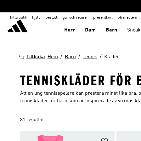
hitta butik
hjälp
beställningar och returer
presentkort
bli medlem
Herr
Dam
Barn
Sneak
Tillbaka
Hem
Barn
Tennis
Kläder
TENNISKLÄDER FÖR 
Att en ung tennisspelare kan prestera minst lika bra, om
tenniskläder för barn som är inspirerade av vuxnas kl
31 resultat
Lägg till på ö