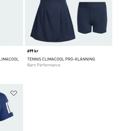
Price
699 kr
CLIMACOOL
TENNIS CLIMACOOL PRO-KLÄNNING
Barn Performance
Lägg till på önskelistan