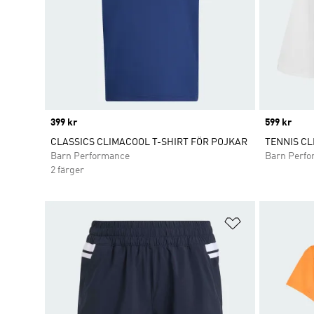
Price
399 kr
Price
599 kr
CLASSICS CLIMACOOL T-SHIRT FÖR POJKAR
TENNIS CL
Barn Performance
Barn Perf
2 färger
Lägg till på ö